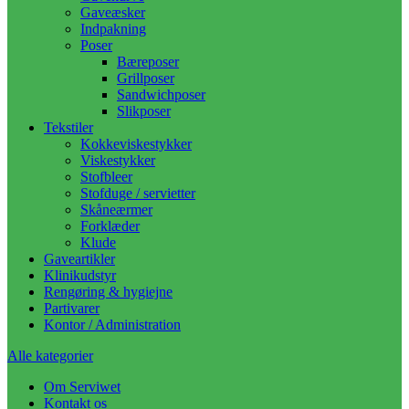
Gaveæsker
Indpakning
Poser
Bæreposer
Grillposer
Sandwichposer
Slikposer
Tekstiler
Kokkeviskestykker
Viskestykker
Stofbleer
Stofduge / servietter
Skåneærmer
Forklæder
Klude
Gaveartikler
Klinikudstyr
Rengøring & hygiejne
Partivarer
Kontor / Administration
Alle kategorier
Om Serviwet
Kontakt os