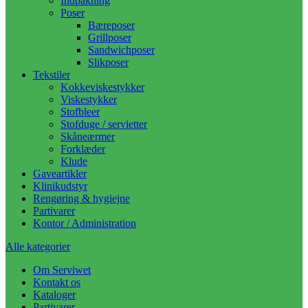
Indpakning
Poser
Bæreposer
Grillposer
Sandwichposer
Slikposer
Tekstiler
Kokkeviskestykker
Viskestykker
Stofbleer
Stofduge / servietter
Skåneærmer
Forklæder
Klude
Gaveartikler
Klinikudstyr
Rengøring & hygiejne
Partivarer
Kontor / Administration
Alle kategorier
Om Serviwet
Kontakt os
Kataloger
Partivarer