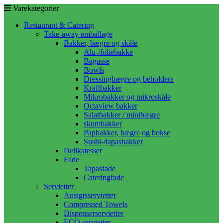
Varekategorier
Restaurant & Catering
Take-away emballage
Bakker, bægre og skåle
Alu-/foliebakke
Bagasse
Bowls
Dressingbægre og beholdere
Kraftbakker
Mikrobakker og mikroskåle
Octaview bakker
Salatbakker / minibægre
skumbakker
Papbakker, bægre og bokse
Sushi-/tapasbakker
Delikatesser
Fade
Tapasfade
Cateringfade
Servietter
Ansigtsservietter
Compressed Towels
Dispenserservietter
ECO servietter