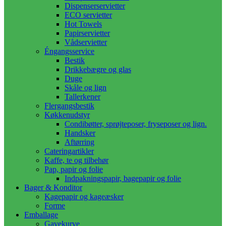
Dispenserservietter
ECO servietter
Hot Towels
Papirservietter
Vådservietter
Éngangsservice
Bestik
Drikkebægre og glas
Duge
Skåle og lign
Tallerkener
Flergangsbestik
Køkkenudstyr
Condibøtter, sprøjteposer, fryseposer og lign.
Handsker
Aftørring
Cateringartikler
Kaffe, te og tilbehør
Pap, papir og folie
Indpakningspapir, bagepapir og folie
Bager & Konditor
Kagepapir og kageæsker
Forme
Emballage
Gavekurve