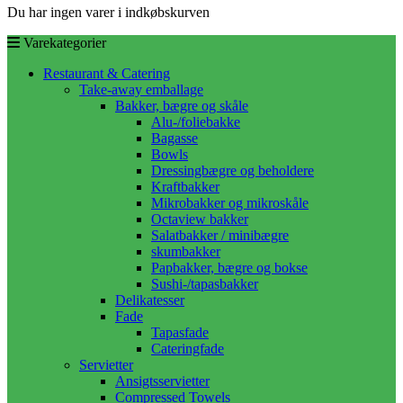
Du har ingen varer i indkøbskurven
Varekategorier
Restaurant & Catering
Take-away emballage
Bakker, bægre og skåle
Alu-/foliebakke
Bagasse
Bowls
Dressingbægre og beholdere
Kraftbakker
Mikrobakker og mikroskåle
Octaview bakker
Salatbakker / minibægre
skumbakker
Papbakker, bægre og bokse
Sushi-/tapasbakker
Delikatesser
Fade
Tapasfade
Cateringfade
Servietter
Ansigtsservietter
Compressed Towels