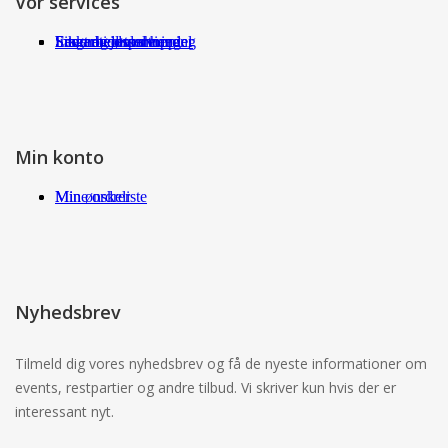
Vor services
Fragt og returneringer
Sikkerhed ved handel
International shopping
Samarbejdspartnere
Leverandørservice
Min konto
Min ønskeliste
Mine ordrer
Nyhedsbrev
Tilmeld dig vores nyhedsbrev og få de nyeste informationer om
events, restpartier og andre tilbud. Vi skriver kun hvis der er
interessant nyt.