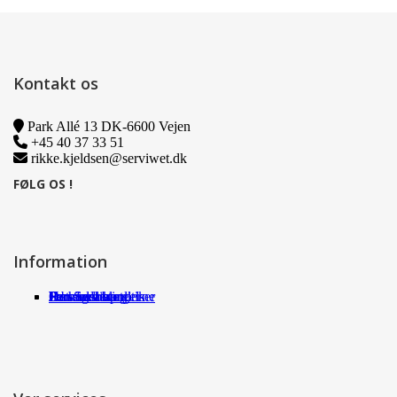
Kontakt os
Park Allé 13 DK-6600 Vejen
+45 40 37 33 51
rikke.kjeldsen@serviwet.dk
FØLG OS !
Information
Om Serviwet
Serviwet blog
Forhandlere
Persondatapolitik
Handelsbetingelser
Det siger kunderne
Jobs