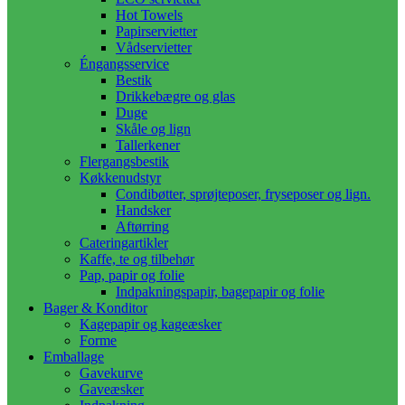
Hot Towels
Papirservietter
Vådservietter
Éngangsservice
Bestik
Drikkebægre og glas
Duge
Skåle og lign
Tallerkener
Flergangsbestik
Køkkenudstyr
Condibøtter, sprøjteposer, fryseposer og lign.
Handsker
Aftørring
Cateringartikler
Kaffe, te og tilbehør
Pap, papir og folie
Indpakningspapir, bagepapir og folie
Bager & Konditor
Kagepapir og kageæsker
Forme
Emballage
Gavekurve
Gaveæsker