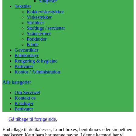
Slikposer
Tekstiler
Kokkeviskestykker
Viskestykker
Stofbleer
Stofduge / servietter
Skåneærmer
Forklæder
Klude
Gaveartikler
Klinikudstyr
Rengøring & hygiejne
Partivarer
Kontor / Administration
Alle kategorier
Om Serviwet
Kontakt os
Kataloger
Partivarer
Gå tilbage til forrige side.
Emballage til delikatesser, Lunchboxes, bentoboxes eller simpelthen
madkasser. Kært barn har mange navne. I denne kategori har vi