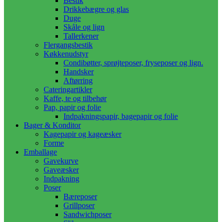
Bestik
Drikkebægre og glas
Duge
Skåle og lign
Tallerkener
Flergangsbestik
Køkkenudstyr
Condibøtter, sprøjteposer, fryseposer og lign.
Handsker
Aftørring
Cateringartikler
Kaffe, te og tilbehør
Pap, papir og folie
Indpakningspapir, bagepapir og folie
Bager & Konditor
Kagepapir og kageæsker
Forme
Emballage
Gavekurve
Gaveæsker
Indpakning
Poser
Bæreposer
Grillposer
Sandwichposer