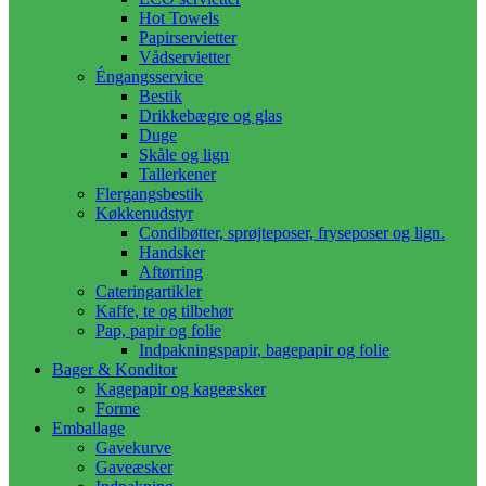
Hot Towels
Papirservietter
Vådservietter
Éngangsservice
Bestik
Drikkebægre og glas
Duge
Skåle og lign
Tallerkener
Flergangsbestik
Køkkenudstyr
Condibøtter, sprøjteposer, fryseposer og lign.
Handsker
Aftørring
Cateringartikler
Kaffe, te og tilbehør
Pap, papir og folie
Indpakningspapir, bagepapir og folie
Bager & Konditor
Kagepapir og kageæsker
Forme
Emballage
Gavekurve
Gaveæsker