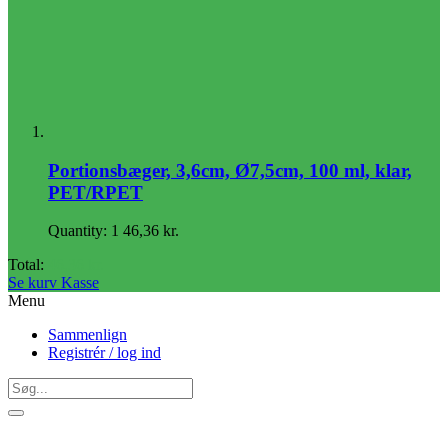
Portionsbæger, 3,6cm, Ø7,5cm, 100 ml, klar,
PET/RPET
Quantity: 1
46,36
kr.
Total:
46,36
kr.
Se kurv
Kasse
Menu
Sammenlign
Registrér / log ind