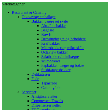
Varekategorier
Restaurant & Catering
Take-away emballage
Bakker, bægre og skåle
Alu-/foliebakke
Bagasse
Bowls
Dressingbægre og beholdere
Kraftbakker
Mikrobakker og mikroskåle
Octaview bakker
Salatbakker / minibægre
skumbakker
Papbakker, bægre og bokse
Sushi-/tapasbakker
Delikatesser
Fade
Tapasfade
Cateringfade
Servietter
Ansigtsservietter
Compressed Towels
Dispenserservietter
ECO servietter