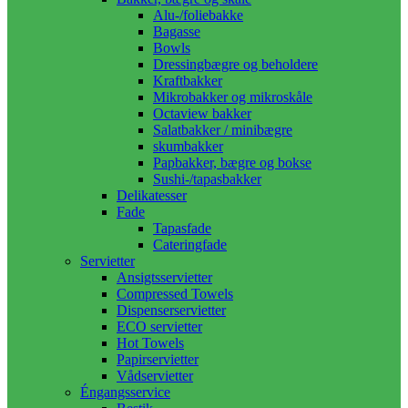
Alu-/foliebakke
Bagasse
Bowls
Dressingbægre og beholdere
Kraftbakker
Mikrobakker og mikroskåle
Octaview bakker
Salatbakker / minibægre
skumbakker
Papbakker, bægre og bokse
Sushi-/tapasbakker
Delikatesser
Fade
Tapasfade
Cateringfade
Servietter
Ansigtsservietter
Compressed Towels
Dispenserservietter
ECO servietter
Hot Towels
Papirservietter
Vådservietter
Éngangsservice