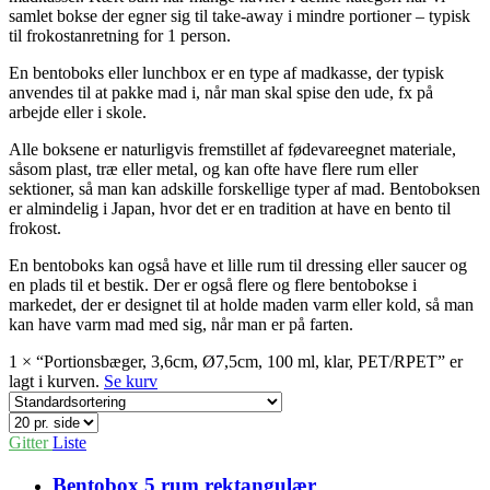
samlet bokse der egner sig til take-away i mindre portioner – typisk
til frokostanretning for 1 person.
En bentoboks eller lunchbox er en type af madkasse, der typisk
anvendes til at pakke mad i, når man skal spise den ude, fx på
arbejde eller i skole.
Alle boksene er naturligvis fremstillet af fødevareegnet materiale,
såsom plast, træ eller metal, og kan ofte have flere rum eller
sektioner, så man kan adskille forskellige typer af mad. Bentoboksen
er almindelig i Japan, hvor det er en tradition at have en bento til
frokost.
En bentoboks kan også have et lille rum til dressing eller saucer og
en plads til et bestik. Der er også flere og flere bentobokse i
markedet, der er designet til at holde maden varm eller kold, så man
kan have varm mad med sig, når man er på farten.
1 × “Portionsbæger, 3,6cm, Ø7,5cm, 100 ml, klar, PET/RPET” er
lagt i kurven.
Se kurv
Gitter
Liste
Bentobox 5 rum rektangulær