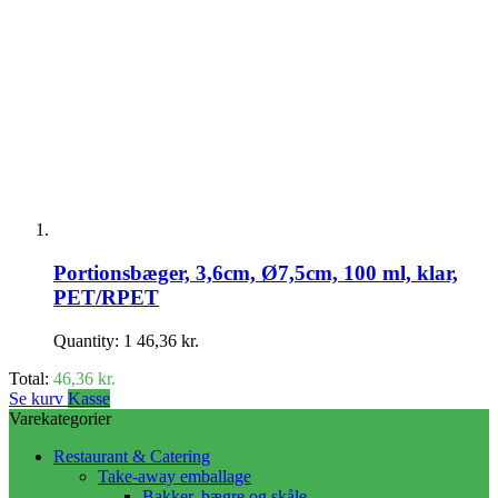
Portionsbæger, 3,6cm, Ø7,5cm, 100 ml, klar,
PET/RPET
Quantity: 1
46,36
kr.
Total:
46,36
kr.
Se kurv
Kasse
Varekategorier
Restaurant & Catering
Take-away emballage
Bakker, bægre og skåle