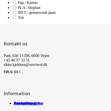
Pap / Karton
PLA / bioplast
rPET / genanvendt plast
Træ
Kontakt os
Park Allé 13 DK-6600 Vejen
+45 40 37 33 51
rikke.kjeldsen@serviwet.dk
FØLG OS !
Information
Om Serviwet
Serviwet blog
Forhandlere
Persondatapolitik
Handelsbetingelser
Det siger kunderne
Jobs