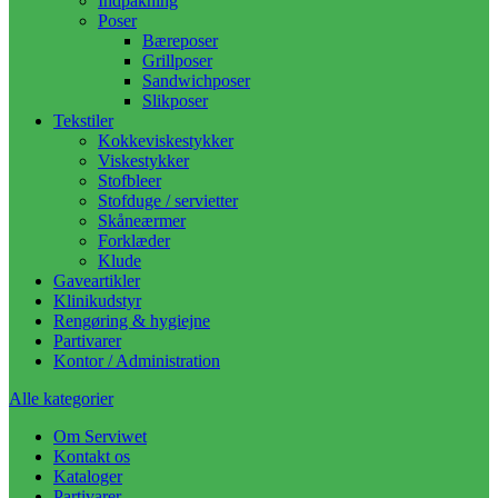
Indpakning
Poser
Bæreposer
Grillposer
Sandwichposer
Slikposer
Tekstiler
Kokkeviskestykker
Viskestykker
Stofbleer
Stofduge / servietter
Skåneærmer
Forklæder
Klude
Gaveartikler
Klinikudstyr
Rengøring & hygiejne
Partivarer
Kontor / Administration
Alle kategorier
Om Serviwet
Kontakt os
Kataloger
Partivarer