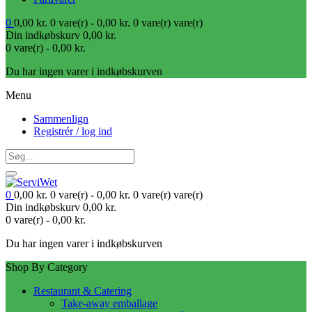
0
0,00
kr.
0 vare(r) -
0,00
kr.
0 vare(r)
vare(r)
Din indkøbskurv
0,00
kr.
0 vare(r) -
0,00
kr.
Du har ingen varer i indkøbskurven
Menu
Sammenlign
Registrér / log ind
0
0,00
kr.
0 vare(r) -
0,00
kr.
0 vare(r)
vare(r)
Din indkøbskurv
0,00
kr.
0 vare(r) -
0,00
kr.
Du har ingen varer i indkøbskurven
Shop By Category
Restaurant & Catering
Take-away emballage