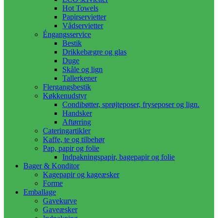
Hot Towels
Papirservietter
Vådservietter
Éngangsservice
Bestik
Drikkebægre og glas
Duge
Skåle og lign
Tallerkener
Flergangsbestik
Køkkenudstyr
Condibøtter, sprøjteposer, fryseposer og lign.
Handsker
Aftørring
Cateringartikler
Kaffe, te og tilbehør
Pap, papir og folie
Indpakningspapir, bagepapir og folie
Bager & Konditor
Kagepapir og kageæsker
Forme
Emballage
Gavekurve
Gaveæsker