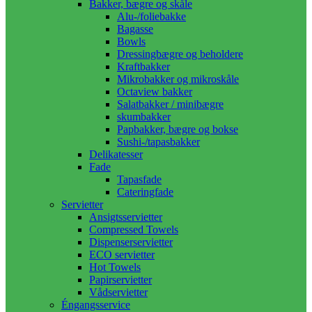
Bakker, bægre og skåle
Alu-/foliebakke
Bagasse
Bowls
Dressingbægre og beholdere
Kraftbakker
Mikrobakker og mikroskåle
Octaview bakker
Salatbakker / minibægre
skumbakker
Papbakker, bægre og bokse
Sushi-/tapasbakker
Delikatesser
Fade
Tapasfade
Cateringfade
Servietter
Ansigtsservietter
Compressed Towels
Dispenserservietter
ECO servietter
Hot Towels
Papirservietter
Vådservietter
Éngangsservice