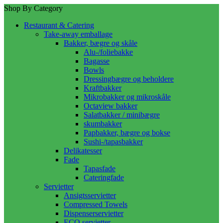
Shop By Category
Restaurant & Catering
Take-away emballage
Bakker, bægre og skåle
Alu-/foliebakke
Bagasse
Bowls
Dressingbægre og beholdere
Kraftbakker
Mikrobakker og mikroskåle
Octaview bakker
Salatbakker / minibægre
skumbakker
Papbakker, bægre og bokse
Sushi-/tapasbakker
Delikatesser
Fade
Tapasfade
Cateringfade
Servietter
Ansigtsservietter
Compressed Towels
Dispenserservietter
ECO servietter