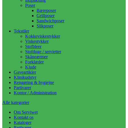
Indpakning
Poser
Bæreposer
Grillposer
Sandwichposer
Slikposer
Tekstiler
Kokkeviskestykker
Viskestykker
Stofbleer
Stofduge / servietter
Skåneærmer
Forklæder
Klude
Gaveartikler
Klinikudstyr
Rengøring & hygiejne
Partivarer
Kontor / Administration
Alle kategorier
Om Serviwet
Kontakt os
Kataloger
Partivarer