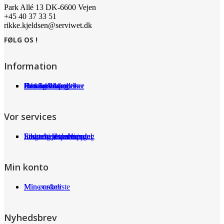
Park Allé 13 DK-6600 Vejen
+45 40 37 33 51
rikke.kjeldsen@serviwet.dk
FØLG OS !
Information
Om Serviwet
Serviwet blog
Forhandlere
Persondatapolitik
Handelsbetingelser
Det siger kunderne
Jobs
Vor services
Fragt og returneringer
Sikkerhed ved handel
International shopping
Samarbejdspartnere
Leverandørservice
Min konto
Min ønskeliste
Mine ordrer
Nyhedsbrev