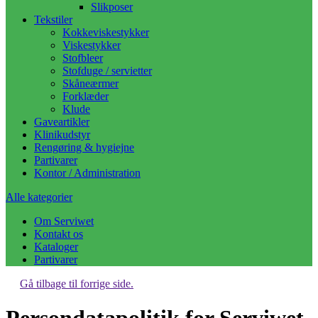
Slikposer
Tekstiler
Kokkeviskestykker
Viskestykker
Stofbleer
Stofduge / servietter
Skåneærmer
Forklæder
Klude
Gaveartikler
Klinikudstyr
Rengøring & hygiejne
Partivarer
Kontor / Administration
Alle kategorier
Om Serviwet
Kontakt os
Kataloger
Partivarer
Gå tilbage til forrige side.