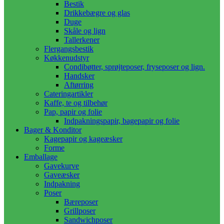
Bestik
Drikkebægre og glas
Duge
Skåle og lign
Tallerkener
Flergangsbestik
Køkkenudstyr
Condibøtter, sprøjteposer, fryseposer og lign.
Handsker
Aftørring
Cateringartikler
Kaffe, te og tilbehør
Pap, papir og folie
Indpakningspapir, bagepapir og folie
Bager & Konditor
Kagepapir og kageæsker
Forme
Emballage
Gavekurve
Gaveæsker
Indpakning
Poser
Bæreposer
Grillposer
Sandwichposer