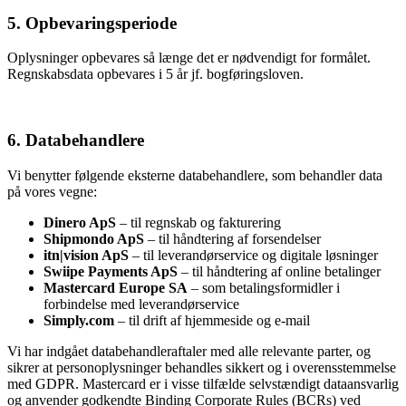
5. Opbevaringsperiode
Oplysninger opbevares så længe det er nødvendigt for formålet.
Regnskabsdata opbevares i 5 år jf. bogføringsloven.
6. Databehandlere
Vi benytter følgende eksterne databehandlere, som behandler data
på vores vegne:
Dinero ApS
– til regnskab og fakturering
Shipmondo ApS
– til håndtering af forsendelser
itn|vision ApS
– til leverandørservice og digitale løsninger
Swiipe Payments ApS
– til håndtering af online betalinger
Mastercard Europe SA
– som betalingsformidler i
forbindelse med leverandørservice
Simply.com
– til drift af hjemmeside og e-mail
Vi har indgået databehandleraftaler med alle relevante parter, og
sikrer at personoplysninger behandles sikkert og i overensstemmelse
med GDPR. Mastercard er i visse tilfælde selvstændigt dataansvarlig
og anvender godkendte Binding Corporate Rules (BCRs) ved