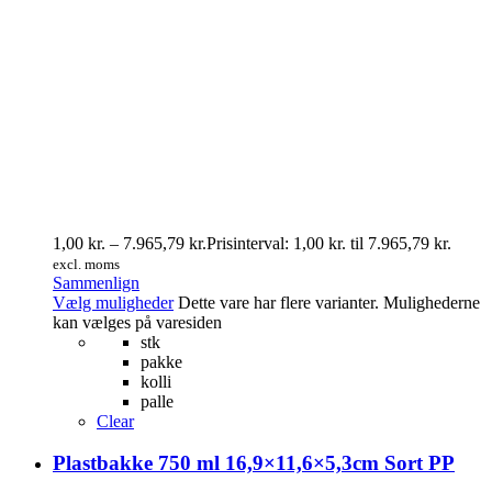
1,00
kr.
–
7.965,79
kr.
Prisinterval: 1,00 kr. til 7.965,79 kr.
excl. moms
Sammenlign
Vælg muligheder
Dette vare har flere varianter. Mulighederne
kan vælges på varesiden
stk
pakke
kolli
palle
Clear
Plastbakke 750 ml 16,9×11,6×5,3cm Sort PP