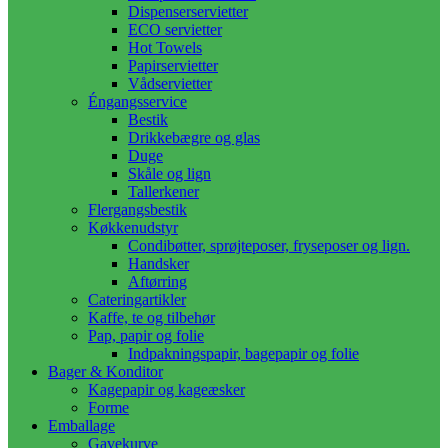
Dispenserservietter
ECO servietter
Hot Towels
Papirservietter
Vådservietter
Éngangsservice
Bestik
Drikkebægre og glas
Duge
Skåle og lign
Tallerkener
Flergangsbestik
Køkkenudstyr
Condibøtter, sprøjteposer, fryseposer og lign.
Handsker
Aftørring
Cateringartikler
Kaffe, te og tilbehør
Pap, papir og folie
Indpakningspapir, bagepapir og folie
Bager & Konditor
Kagepapir og kageæsker
Forme
Emballage
Gavekurve