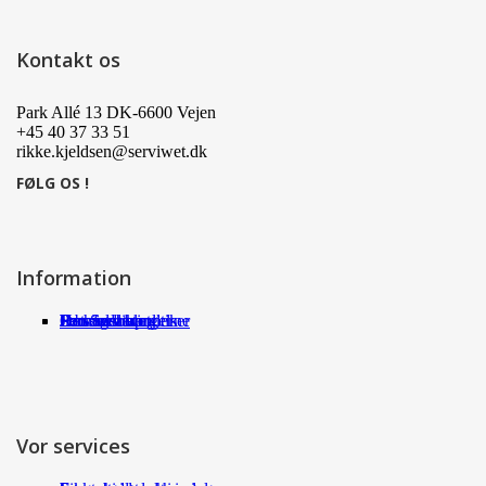
Kontakt os
Park Allé 13 DK-6600 Vejen
+45 40 37 33 51
rikke.kjeldsen@serviwet.dk
FØLG OS !
Information
Om Serviwet
Serviwet blog
Forhandlere
Persondatapolitik
Handelsbetingelser
Det siger kunderne
Jobs
Vor services