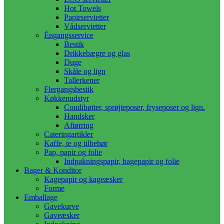
Hot Towels
Papirservietter
Vådservietter
Éngangsservice
Bestik
Drikkebægre og glas
Duge
Skåle og lign
Tallerkener
Flergangsbestik
Køkkenudstyr
Condibøtter, sprøjteposer, fryseposer og lign.
Handsker
Aftørring
Cateringartikler
Kaffe, te og tilbehør
Pap, papir og folie
Indpakningspapir, bagepapir og folie
Bager & Konditor
Kagepapir og kageæsker
Forme
Emballage
Gavekurve
Gaveæsker