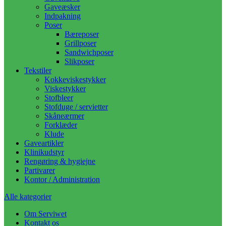
Gaveæsker
Indpakning
Poser
Bæreposer
Grillposer
Sandwichposer
Slikposer
Tekstiler
Kokkeviskestykker
Viskestykker
Stofbleer
Stofduge / servietter
Skåneærmer
Forklæder
Klude
Gaveartikler
Klinikudstyr
Rengøring & hygiejne
Partivarer
Kontor / Administration
Alle kategorier
Om Serviwet
Kontakt os