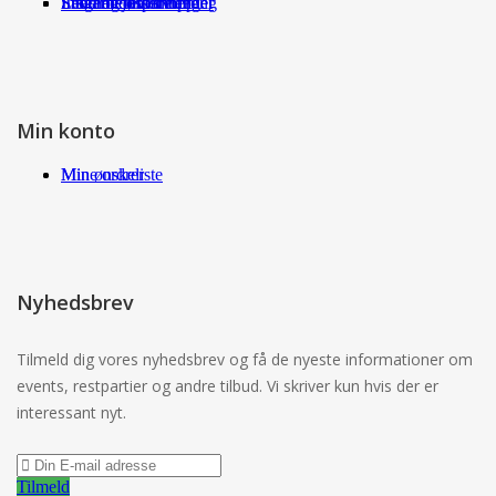
Fragt og returneringer
Sikkerhed ved handel
International shopping
Samarbejdspartnere
Leverandørservice
Min konto
Min ønskeliste
Mine ordrer
Nyhedsbrev
Tilmeld dig vores nyhedsbrev og få de nyeste informationer om
events, restpartier og andre tilbud. Vi skriver kun hvis der er
interessant nyt.
Tilmeld