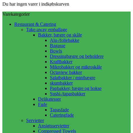
Du har ingen varer i indkøbskurven
Varekategorier
Restaurant & Catering
Take-away emballage
Bakker, bægre og skåle
Alu-/foliebakke
Bagasse
Bowls
Dressingbægre og beholdere
Kraftbakker
Mikrobakker og mikroskåle
Octaview bakker
Salatbakker / minibægre
skumbakker
Papbakker, bægre og bokse
Sushi-/tapasbakker
Delikatesser
Fade
Tapasfade
Cateringfade
Servietter
Ansigtsservietter
Compressed Towels