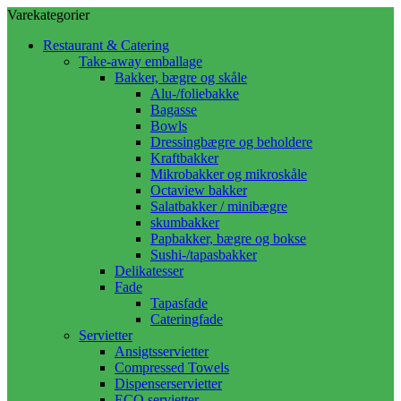
Varekategorier
Restaurant & Catering
Take-away emballage
Bakker, bægre og skåle
Alu-/foliebakke
Bagasse
Bowls
Dressingbægre og beholdere
Kraftbakker
Mikrobakker og mikroskåle
Octaview bakker
Salatbakker / minibægre
skumbakker
Papbakker, bægre og bokse
Sushi-/tapasbakker
Delikatesser
Fade
Tapasfade
Cateringfade
Servietter
Ansigtsservietter
Compressed Towels
Dispenserservietter
ECO servietter