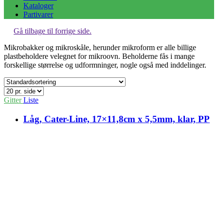
Kataloger
Partivarer
Gå tilbage til forrige side.
Mikrobakker og mikroskåle, herunder mikroform er alle billige
plastbeholdere velegnet for mikroovn. Beholderne fås i mange
forskellige størrelse og udformninger, nogle også med inddelinger.
Gitter
Liste
Låg, Cater-Line, 17×11,8cm x 5,5mm, klar, PP