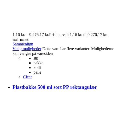
1,16
kr.
–
9.276,17
kr.
Prisinterval: 1,16 kr. til 9.276,17 kr.
excl. moms
Sammenlign
Vælg muligheder
Dette vare har flere varianter. Mulighederne
kan vælges på varesiden
stk
pakke
kolli
palle
Clear
Plastbakke 500 ml sort PP rektangulær