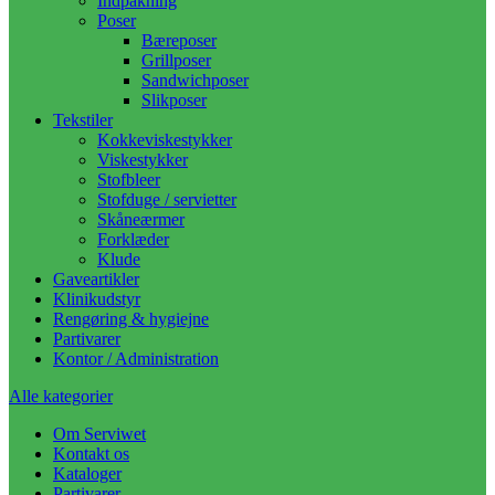
Indpakning
Poser
Bæreposer
Grillposer
Sandwichposer
Slikposer
Tekstiler
Kokkeviskestykker
Viskestykker
Stofbleer
Stofduge / servietter
Skåneærmer
Forklæder
Klude
Gaveartikler
Klinikudstyr
Rengøring & hygiejne
Partivarer
Kontor / Administration
Alle kategorier
Om Serviwet
Kontakt os
Kataloger
Partivarer