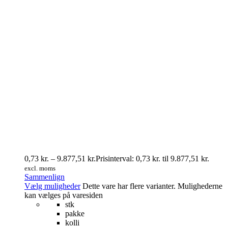
0,73
kr.
–
9.877,51
kr.
Prisinterval: 0,73 kr. til 9.877,51 kr.
excl. moms
Sammenlign
Vælg muligheder
Dette vare har flere varianter. Mulighederne
kan vælges på varesiden
stk
pakke
kolli