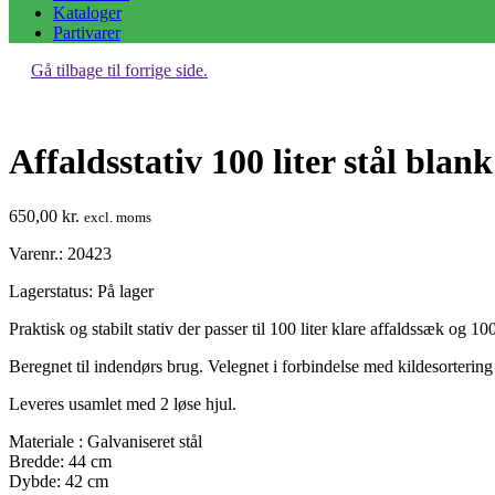
Kataloger
Partivarer
Gå tilbage til forrige side.
Affaldsstativ 100 liter stål blank
650,00
kr.
excl. moms
Varenr.: 20423
Lagerstatus:
På lager
Praktisk og stabilt stativ der passer til 100 liter klare affaldssæk og 100
Beregnet til indendørs brug. Velegnet i forbindelse med kildesortering
Leveres usamlet med 2 løse hjul.
Materiale : Galvaniseret stål
Bredde: 44 cm
Dybde: 42 cm