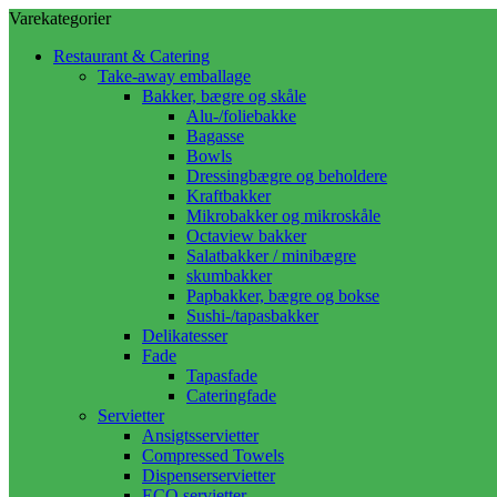
Varekategorier
Restaurant & Catering
Take-away emballage
Bakker, bægre og skåle
Alu-/foliebakke
Bagasse
Bowls
Dressingbægre og beholdere
Kraftbakker
Mikrobakker og mikroskåle
Octaview bakker
Salatbakker / minibægre
skumbakker
Papbakker, bægre og bokse
Sushi-/tapasbakker
Delikatesser
Fade
Tapasfade
Cateringfade
Servietter
Ansigtsservietter
Compressed Towels
Dispenserservietter
ECO servietter