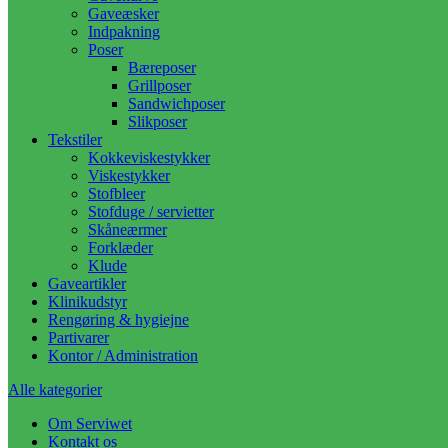
Gaveæsker
Indpakning
Poser
Bæreposer
Grillposer
Sandwichposer
Slikposer
Tekstiler
Kokkeviskestykker
Viskestykker
Stofbleer
Stofduge / servietter
Skåneærmer
Forklæder
Klude
Gaveartikler
Klinikudstyr
Rengøring & hygiejne
Partivarer
Kontor / Administration
Alle kategorier
Om Serviwet
Kontakt os