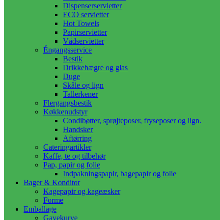
Dispenserservietter
ECO servietter
Hot Towels
Papirservietter
Vådservietter
Éngangsservice
Bestik
Drikkebægre og glas
Duge
Skåle og lign
Tallerkener
Flergangsbestik
Køkkenudstyr
Condibøtter, sprøjteposer, fryseposer og lign.
Handsker
Aftørring
Cateringartikler
Kaffe, te og tilbehør
Pap, papir og folie
Indpakningspapir, bagepapir og folie
Bager & Konditor
Kagepapir og kageæsker
Forme
Emballage
Gavekurve