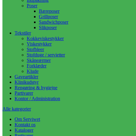
Indpakning
Poser
Bæreposer
Grillposer
Sandwichposer
Slikposer
Tekstiler
Kokkeviskestykker
Viskestykker
Stofbleer
Stofduge / servietter
Skåneærmer
Forklæder
Klude
Gaveartikler
Klinikudstyr
Rengøring & hygiejne
Partivarer
Kontor / Administration
Alle kategorier
Om Serviwet
Kontakt os
Kataloger
Partivarer