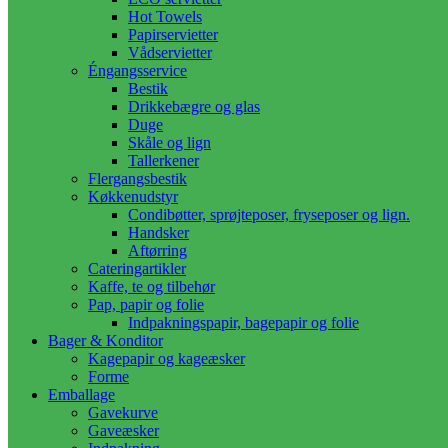
Hot Towels
Papirservietter
Vådservietter
Éngangsservice
Bestik
Drikkebægre og glas
Duge
Skåle og lign
Tallerkener
Flergangsbestik
Køkkenudstyr
Condibøtter, sprøjteposer, fryseposer og lign.
Handsker
Aftørring
Cateringartikler
Kaffe, te og tilbehør
Pap, papir og folie
Indpakningspapir, bagepapir og folie
Bager & Konditor
Kagepapir og kageæsker
Forme
Emballage
Gavekurve
Gaveæsker