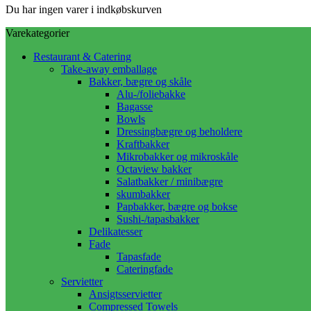
Du har ingen varer i indkøbskurven
Varekategorier
Restaurant & Catering
Take-away emballage
Bakker, bægre og skåle
Alu-/foliebakke
Bagasse
Bowls
Dressingbægre og beholdere
Kraftbakker
Mikrobakker og mikroskåle
Octaview bakker
Salatbakker / minibægre
skumbakker
Papbakker, bægre og bokse
Sushi-/tapasbakker
Delikatesser
Fade
Tapasfade
Cateringfade
Servietter
Ansigtsservietter
Compressed Towels