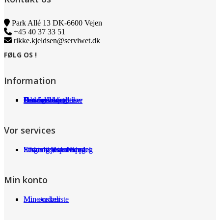
Park Allé 13 DK-6600 Vejen
+45 40 37 33 51
rikke.kjeldsen@serviwet.dk
FØLG OS !
Information
Om Serviwet
Serviwet blog
Forhandlere
Persondatapolitik
Handelsbetingelser
Det siger kunderne
Jobs
Vor services
Fragt og returneringer
Sikkerhed ved handel
International shopping
Samarbejdspartnere
Leverandørservice
Min konto
Min ønskeliste
Mine ordrer