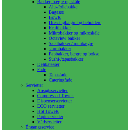
Bakker, bægre og skåle
Alu-/foliebakke
Bagasse
Bowls
Dressingbægre og beholdere
Kraftbakker
Mikrobakker og mikroskåle
Octaview bakker
Salatbakker / minibægre
skumbakker
Papbakker, bægre og bokse
Sushi-/tapasbakker
Delikatesser
Fade
Tapasfade
Cateringfade
Servietter
Ansigtsservietter
Compressed Towels
Dispenserservietter
ECO servietter
Hot Towels
Papirservietter
Vådservietter
Éngangsservice