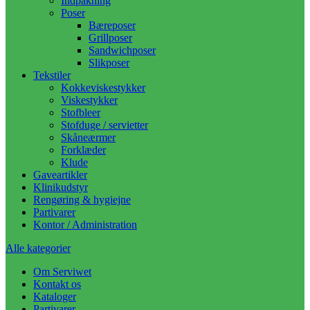
Indpakning
Poser
Bæreposer
Grillposer
Sandwichposer
Slikposer
Tekstiler
Kokkeviskestykker
Viskestykker
Stofbleer
Stofduge / servietter
Skåneærmer
Forklæder
Klude
Gaveartikler
Klinikudstyr
Rengøring & hygiejne
Partivarer
Kontor / Administration
Alle kategorier
Om Serviwet
Kontakt os
Kataloger
Partivarer