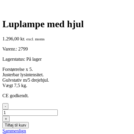
Luplampe med hjul
1.296,00
kr.
excl. moms
Varenr.: 2799
Lagerstatus:
På lager
Forstørrelse x 5.
Justerbar lysintensitet.
Gulvstativ m/5 drejehjul.
Vægt 7,5 kg.
CE godkendt.
Luplampe
-
med
hjul
+
antal
Tilføj til kurv
Sammenlign