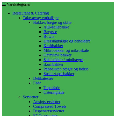
Varekategorier
Restaurant & Catering
Take-away emballage
Bakker, bægre og skåle
Alu-/foliebakke
Bagasse
Bowls
Dressingbægre og beholdere
Kraftbakker
Mikrobakker og mikroskåle
Octaview bakker
Salatbakker / minibægre
skumbakker
Papbakker, bægre og bokse
Sushi-/tapasbakker
Delikatesser
Fade
Tapasfade
Cateringfade
Servietter
Ansigtsservietter
Compressed Towels
Dispenserservietter
ECO servietter