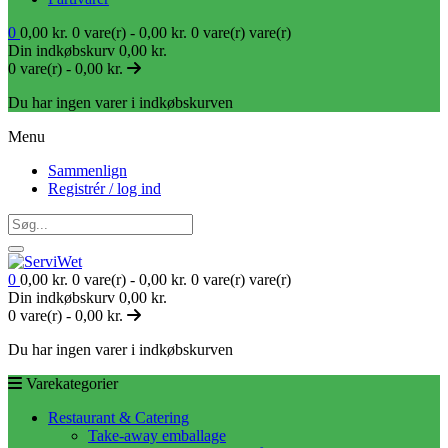
0
0,00
kr.
0 vare(r) -
0,00
kr.
0 vare(r)
vare(r)
Din indkøbskurv
0,00
kr.
0 vare(r) -
0,00
kr.
Du har ingen varer i indkøbskurven
Menu
Sammenlign
Registrér / log ind
0
0,00
kr.
0 vare(r) -
0,00
kr.
0 vare(r)
vare(r)
Din indkøbskurv
0,00
kr.
0 vare(r) -
0,00
kr.
Du har ingen varer i indkøbskurven
Varekategorier
Restaurant & Catering
Take-away emballage