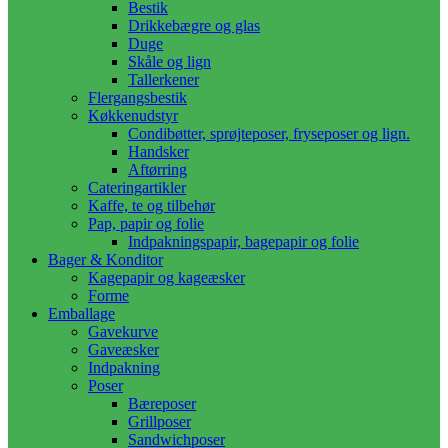
Bestik
Drikkebægre og glas
Duge
Skåle og lign
Tallerkener
Flergangsbestik
Køkkenudstyr
Condibøtter, sprøjteposer, fryseposer og lign.
Handsker
Aftørring
Cateringartikler
Kaffe, te og tilbehør
Pap, papir og folie
Indpakningspapir, bagepapir og folie
Bager & Konditor
Kagepapir og kageæsker
Forme
Emballage
Gavekurve
Gaveæsker
Indpakning
Poser
Bæreposer
Grillposer
Sandwichposer