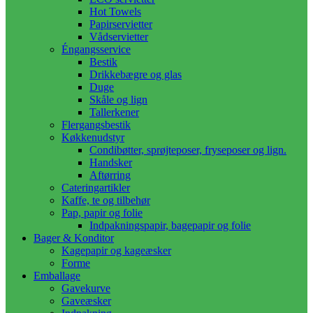
Hot Towels
Papirservietter
Vådservietter
Éngangsservice
Bestik
Drikkebægre og glas
Duge
Skåle og lign
Tallerkener
Flergangsbestik
Køkkenudstyr
Condibøtter, sprøjteposer, fryseposer og lign.
Handsker
Aftørring
Cateringartikler
Kaffe, te og tilbehør
Pap, papir og folie
Indpakningspapir, bagepapir og folie
Bager & Konditor
Kagepapir og kageæsker
Forme
Emballage
Gavekurve
Gaveæsker