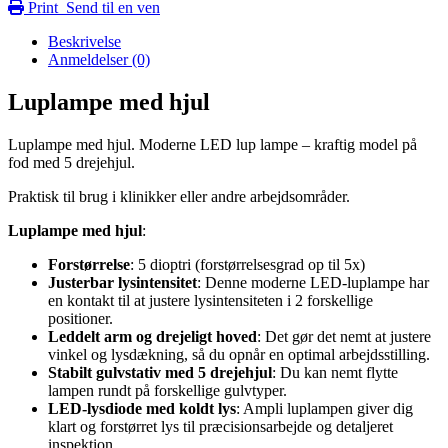
Print
Send til en ven
Beskrivelse
Anmeldelser (0)
Luplampe med hjul
Luplampe med hjul. Moderne LED lup lampe – kraftig model på
fod med 5 drejehjul.
Praktisk til brug i klinikker eller andre arbejdsområder.
Luplampe med hjul
:
Forstørrelse
: 5 dioptri (forstørrelsesgrad op til 5x)
Justerbar lysintensitet
: Denne moderne LED-luplampe har
en kontakt til at justere lysintensiteten i 2 forskellige
positioner.
Leddelt arm og drejeligt hoved
: Det gør det nemt at justere
vinkel og lysdækning, så du opnår en optimal arbejdsstilling.
Stabilt gulvstativ med 5 drejehjul
: Du kan nemt flytte
lampen rundt på forskellige gulvtyper.
LED-lysdiode med koldt lys
: Ampli luplampen giver dig
klart og forstørret lys til præcisionsarbejde og detaljeret
inspektion.