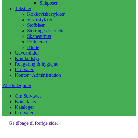
Slikposer
Tekstiler
Kokkeviskestykker
Viskestykker
Stofbleer
Stofduge / servietter
Skåneærmer
Forklæder
Klude
Gaveartikler
Klinikudstyr
Rengøring & hygiejne
Partivarer
Kontor / Administration
Alle kategorier
Om Serviwet
Kontakt os
Kataloger
Partivarer
Gå tilbage til forrige side.