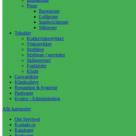
Indpakning
Poser
Bæreposer
Grillposer
Sandwichposer
Slikposer
Tekstiler
Kokkeviskestykker
Viskestykker
Stofbleer
Stofduge / servietter
Skåneærmer
Forklæder
Klude
Gaveartikler
Klinikudstyr
Rengøring & hygiejne
Partivarer
Kontor / Administration
Alle kategorier
Om Serviwet
Kontakt os
Kataloger
Partivarer