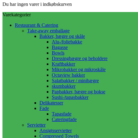
Du har ingen varer i indkøbskurven
Varekategorier
Restaurant & Catering
Take-away emballage
Bakker, bægre og skåle
Alu-/foliebakke
Bagasse
Bowls
Dressingbægre og beholdere
Kraftbakker
Mikrobakker og mikroskåle
Octaview bakker
Salatbakker / minibægre
skumbakker
Papbakker, bægre og bokse
Sushi-/tapasbakker
Delikatesser
Fade
Tapasfade
Cateringfade
Servietter
Ansigtsservietter
Compressed Towels