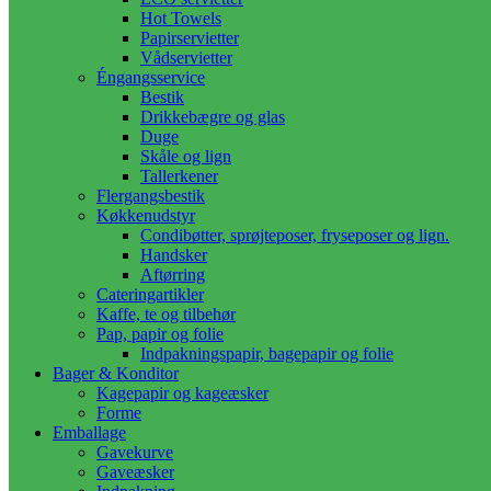
Hot Towels
Papirservietter
Vådservietter
Éngangsservice
Bestik
Drikkebægre og glas
Duge
Skåle og lign
Tallerkener
Flergangsbestik
Køkkenudstyr
Condibøtter, sprøjteposer, fryseposer og lign.
Handsker
Aftørring
Cateringartikler
Kaffe, te og tilbehør
Pap, papir og folie
Indpakningspapir, bagepapir og folie
Bager & Konditor
Kagepapir og kageæsker
Forme
Emballage
Gavekurve
Gaveæsker