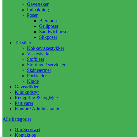
Gaveæsker
Indpakning
Poser
Bæreposer
Grillposer
Sandwichposer
Slikposer
Tekstiler
Kokkeviskestykker
Viskestykker
Stofbleer
Stofduge / servietter
Skåneærmer
Forklæder
Klude
Gaveartikler
Klinikudstyr
Rengøring & hygiejne
Partivarer
Kontor / Administration
Alle kategorier
Om Serviwet
Kontakt os