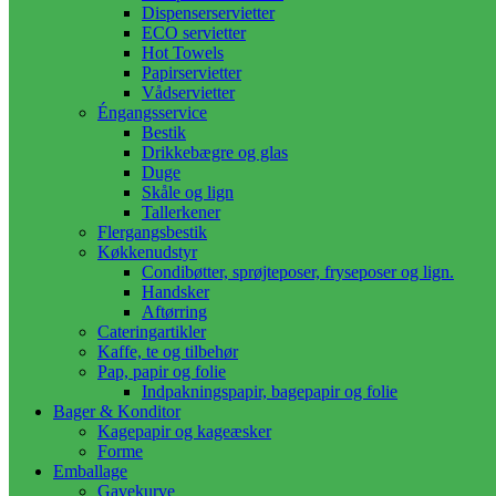
Dispenserservietter
ECO servietter
Hot Towels
Papirservietter
Vådservietter
Éngangsservice
Bestik
Drikkebægre og glas
Duge
Skåle og lign
Tallerkener
Flergangsbestik
Køkkenudstyr
Condibøtter, sprøjteposer, fryseposer og lign.
Handsker
Aftørring
Cateringartikler
Kaffe, te og tilbehør
Pap, papir og folie
Indpakningspapir, bagepapir og folie
Bager & Konditor
Kagepapir og kageæsker
Forme
Emballage
Gavekurve