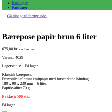
Kataloger
Partivarer
Gå tilbage til forrige side.
Bærepose papir brun 6 liter
675,00
kr.
excl. moms
Varenr.: 4029
Lagerstatus:
1 På lager
Klassisk bærepose.
Fremstillet af brunt kraftpapir med forstærkede håndtag.
180 x 90 x 230 mm – 6 liter.
Papirkvalitet 70 g.
Pakke á 500 stk.
På lager