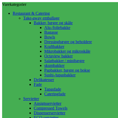
Varekategorier
Restaurant & Catering
Take-away emballage
Bakker, bægre og skåle
Alu-/foliebakke
Bagasse
Bowls
Dressingbægre og beholdere
Kraftbakker
Mikrobakker og mikroskåle
Octaview bakker
Salatbakker / minibægre
skumbakker
Papbakker, bægre og bokse
Sushi-/tapasbakker
Delikatesser
Fade
Tapasfade
Cateringfade
Servietter
Ansigtsservietter
Compressed Towels
Dispenserservietter
ECO servietter