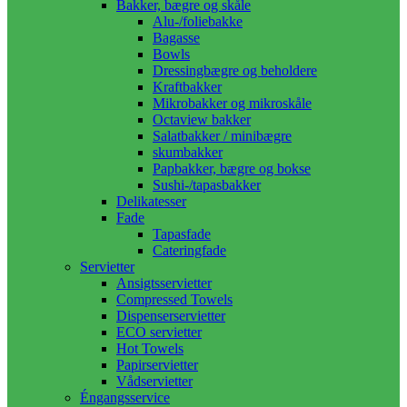
Bakker, bægre og skåle
Alu-/foliebakke
Bagasse
Bowls
Dressingbægre og beholdere
Kraftbakker
Mikrobakker og mikroskåle
Octaview bakker
Salatbakker / minibægre
skumbakker
Papbakker, bægre og bokse
Sushi-/tapasbakker
Delikatesser
Fade
Tapasfade
Cateringfade
Servietter
Ansigtsservietter
Compressed Towels
Dispenserservietter
ECO servietter
Hot Towels
Papirservietter
Vådservietter
Éngangsservice