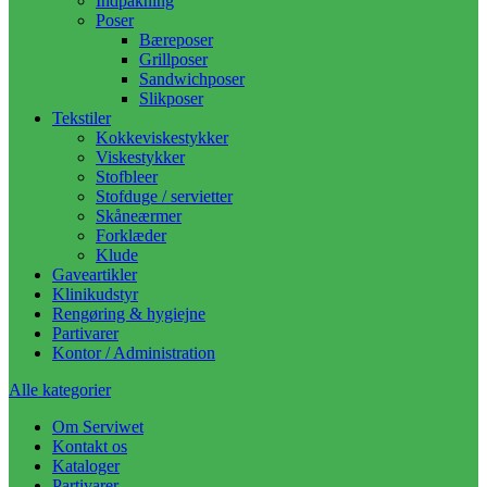
Indpakning
Poser
Bæreposer
Grillposer
Sandwichposer
Slikposer
Tekstiler
Kokkeviskestykker
Viskestykker
Stofbleer
Stofduge / servietter
Skåneærmer
Forklæder
Klude
Gaveartikler
Klinikudstyr
Rengøring & hygiejne
Partivarer
Kontor / Administration
Alle kategorier
Om Serviwet
Kontakt os
Kataloger
Partivarer