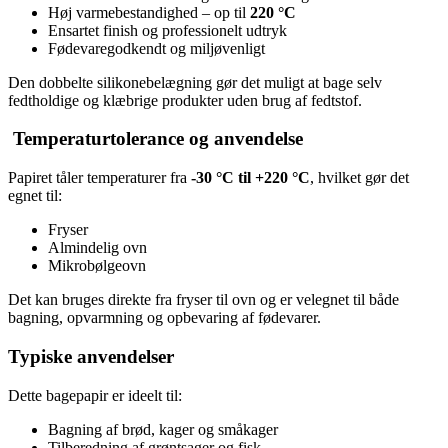
Høj varmebestandighed – op til
220 °C
Ensartet finish og professionelt udtryk
Fødevaregodkendt og miljøvenligt
Den dobbelte silikonebelægning gør det muligt at bage selv
fedtholdige og klæbrige produkter uden brug af fedtstof.
️ Temperaturtolerance og anvendelse
Papiret tåler temperaturer fra
-30 °C til +220 °C
, hvilket gør det
egnet til:
Fryser
Almindelig ovn
Mikrobølgeovn
Det kan bruges direkte fra fryser til ovn og er velegnet til både
bagning, opvarmning og opbevaring af fødevarer.
Typiske anvendelser
Dette bagepapir er ideelt til:
Bagning af brød, kager og småkager
Tilberedning af grøntsager og fisk