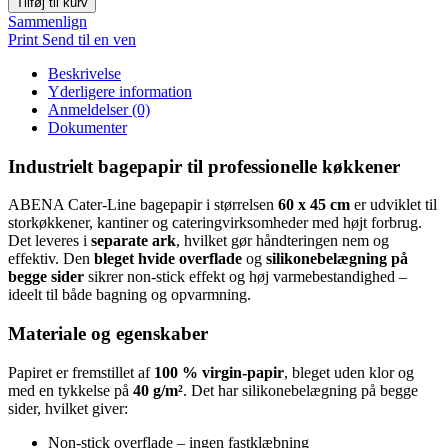
Tilføj til kurv
60x45cm,
Sammenlign
bleget,
Print
Send til en ven
papir/silikone/virgin,
500
Beskrivelse
ark
Yderligere information
antal
Anmeldelser (0)
Dokumenter
Industrielt bagepapir til professionelle køkkener
ABENA Cater-Line bagepapir i størrelsen
60 x 45 cm
er udviklet til
storkøkkener, kantiner og cateringvirksomheder med højt forbrug.
Det leveres i
separate ark
, hvilket gør håndteringen nem og
effektiv. Den
bleget hvide overflade
og
silikonebelægning på
begge sider
sikrer non-stick effekt og høj varmebestandighed –
ideelt til både bagning og opvarmning.
Materiale og egenskaber
Papiret er fremstillet af
100 % virgin-papir
, bleget uden klor og
med en tykkelse på
40 g/m²
. Det har silikonebelægning på begge
sider, hvilket giver:
Non-stick overflade – ingen fastklæbning