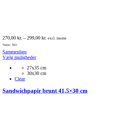
Prisinterval:
270,00
kr.
–
299,00
kr.
excl. moms
270,00 kr.
Varenr.: 663
til
Sammenlign
299,00 kr.
Dette
Vælg muligheder
vare
27x35 cm
har
30x30 cm
flere
Clear
varianter.
Mulighederne
Sandwichpapir brunt 41,5×30 cm
kan
vælges
på
varesiden