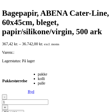
Bagepapir, ABENA Cater-Line,
60x45cm, bleget,
papir/silikone/virgin, 500 ark
Prisinterval:
367,42
kr.
–
36.742,00
kr.
excl. moms
367,42 kr.
Varenr.:
til
36.742,00 kr.
Lagerstatus:
På lager
pakke
kolli
Pakkestørrelse
palle
Ryd
Bagepapir,
-
ABENA
Cater-
+
Line,