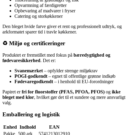
Opvarmning af færdigretter
Opbevaring af madvarer i fryser
Catering og storkøkkener
Den bleget hvide farve giver et rent og professionelt udtryk, og
arkformatet sparer tid i travle køkkener.
♻️ Miljø og certificeringer
Produktet er fremstillet med fokus på
bæredygtighed og
fødevaresikkerhed
. Det er:
Svanemærket
– opfylder strenge miljøkrav
POGI-godkendt
– egnet til offentlige grønne indkøb
Fødevaregodkendt
– i henhold til EU-forordninger
Papiret er
fri for fluorstoffer (PFAS, PFOA, PFOS)
og
ikke
bleget med klor
, hvilket gør det til et sundere og mere ansvarligt
valg.
Emballering og logistik
Enhed
Indhold
EAN
Pakke
500 ark
5741213012910