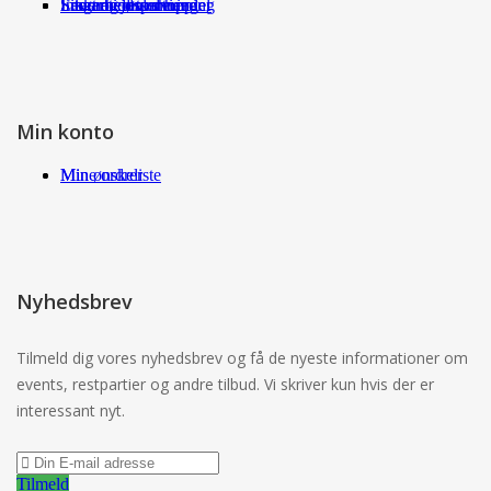
Fragt og returneringer
Sikkerhed ved handel
International shopping
Samarbejdspartnere
Leverandørservice
Min konto
Min ønskeliste
Mine ordrer
Nyhedsbrev
Tilmeld dig vores nyhedsbrev og få de nyeste informationer om
events, restpartier og andre tilbud. Vi skriver kun hvis der er
interessant nyt.
Tilmeld