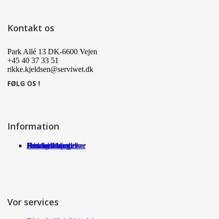
Kontakt os
Park Allé 13 DK-6600 Vejen
+45 40 37 33 51
rikke.kjeldsen@serviwet.dk
FØLG OS !
Information
Om Serviwet
Serviwet blog
Forhandlere
Persondatapolitik
Handelsbetingelser
Det siger kunderne
Jobs
Vor services