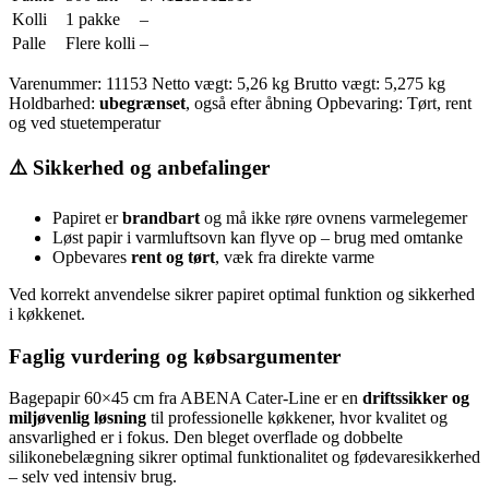
Kolli
1 pakke
–
Palle
Flere kolli
–
Varenummer: 11153 Netto vægt: 5,26 kg Brutto vægt: 5,275 kg
Holdbarhed:
ubegrænset
, også efter åbning Opbevaring: Tørt, rent
og ved stuetemperatur
⚠️ Sikkerhed og anbefalinger
Papiret er
brandbart
og må ikke røre ovnens varmelegemer
Løst papir i varmluftsovn kan flyve op – brug med omtanke
Opbevares
rent og tørt
, væk fra direkte varme
Ved korrekt anvendelse sikrer papiret optimal funktion og sikkerhed
i køkkenet.
Faglig vurdering og købsargumenter
Bagepapir 60×45 cm fra ABENA Cater-Line er en
driftssikker og
miljøvenlig løsning
til professionelle køkkener, hvor kvalitet og
ansvarlighed er i fokus. Den bleget overflade og dobbelte
silikonebelægning sikrer optimal funktionalitet og fødevaresikkerhed
– selv ved intensiv brug.