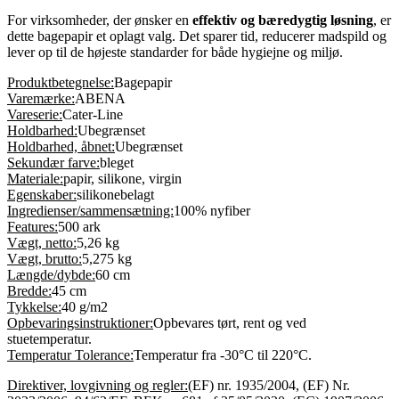
For virksomheder, der ønsker en
effektiv og bæredygtig løsning
, er
dette bagepapir et oplagt valg. Det sparer tid, reducerer madspild og
lever op til de højeste standarder for både hygiejne og miljø.
Produktbetegnelse:
Bagepapir
Varemærke:
ABENA
Vareserie:
Cater-Line
Holdbarhed:
Ubegrænset
Holdbarhed, åbnet:
Ubegrænset
Sekundær farve:
bleget
Materiale:
papir, silikone, virgin
Egenskaber:
silikonebelagt
Ingredienser/sammensætning:
100% nyfiber
Features:
500 ark
Vægt, netto:
5,26 kg
Vægt, brutto:
5,275 kg
Længde/dybde:
60 cm
Bredde:
45 cm
Tykkelse:
40 g/m2
Opbevaringsinstruktioner:
Opbevares tørt, rent og ved
stuetemperatur.
Temperatur Tolerance:
Temperatur fra -30°C til 220°C.
Direktiver, lovgivning og regler:
(EF) nr. 1935/2004, (EF) Nr.