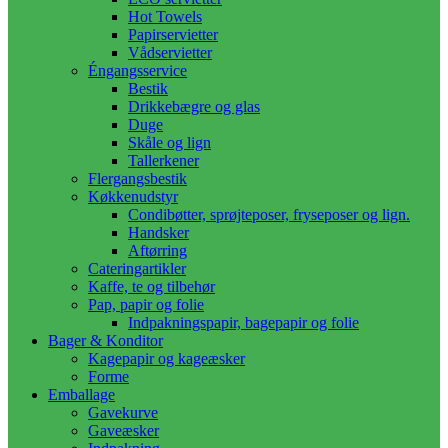
Hot Towels
Papirservietter
Vådservietter
Éngangsservice
Bestik
Drikkebægre og glas
Duge
Skåle og lign
Tallerkener
Flergangsbestik
Køkkenudstyr
Condibøtter, sprøjteposer, fryseposer og lign.
Handsker
Aftørring
Cateringartikler
Kaffe, te og tilbehør
Pap, papir og folie
Indpakningspapir, bagepapir og folie
Bager & Konditor
Kagepapir og kageæsker
Forme
Emballage
Gavekurve
Gaveæsker