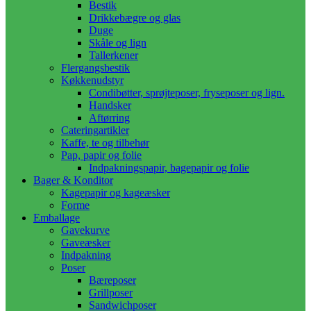
Bestik
Drikkebægre og glas
Duge
Skåle og lign
Tallerkener
Flergangsbestik
Køkkenudstyr
Condibøtter, sprøjteposer, fryseposer og lign.
Handsker
Aftørring
Cateringartikler
Kaffe, te og tilbehør
Pap, papir og folie
Indpakningspapir, bagepapir og folie
Bager & Konditor
Kagepapir og kageæsker
Forme
Emballage
Gavekurve
Gaveæsker
Indpakning
Poser
Bæreposer
Grillposer
Sandwichposer