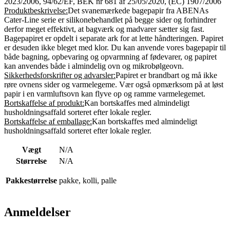
2023/2006, 94/62/EF, BEK nr 681 af 25/05/2020, (EC) 1907/2006
Produktbeskrivelse:
Det svanemærkede bagepapir fra ABENAs
Cater-Line serie er silikonebehandlet på begge sider og forhindrer
derfor meget effektivt, at bagværk og madvarer sætter sig fast.
Bagepapiret er opdelt i separate ark for at lette håndteringen. Papiret
er desuden ikke bleget med klor. Du kan anvende vores bagepapir til
både bagning, opbevaring og opvarmning af fødevarer, og papiret
kan anvendes både i almindelig ovn og mikrobølgeovn.
Sikkerhedsforskrifter og advarsler:
Papiret er brandbart og må ikke
røre ovnens sider og varmelegeme. Vær også opmærksom på at løst
papir i en varmluftsovn kan flyve op og ramme varmelegemet.
Bortskaffelse af produkt:
Kan bortskaffes med almindeligt
husholdningsaffald sorteret efter lokale regler.
Bortskaffelse af emballage:
Kan bortskaffes med almindeligt
husholdningsaffald sorteret efter lokale regler.
Vægt
N/A
Størrelse
N/A
Pakkestørrelse
pakke, kolli, palle
Anmeldelser