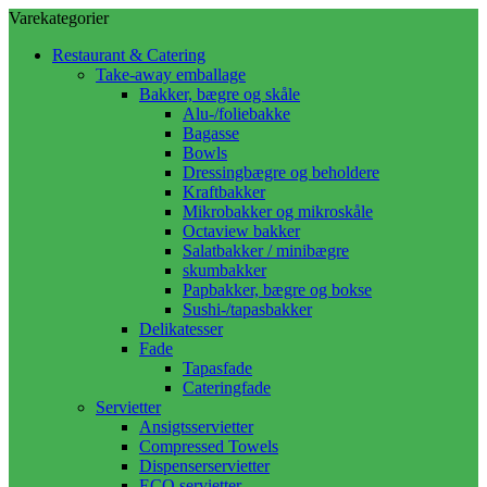
Varekategorier
Restaurant & Catering
Take-away emballage
Bakker, bægre og skåle
Alu-/foliebakke
Bagasse
Bowls
Dressingbægre og beholdere
Kraftbakker
Mikrobakker og mikroskåle
Octaview bakker
Salatbakker / minibægre
skumbakker
Papbakker, bægre og bokse
Sushi-/tapasbakker
Delikatesser
Fade
Tapasfade
Cateringfade
Servietter
Ansigtsservietter
Compressed Towels
Dispenserservietter
ECO servietter