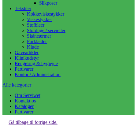
Slikposer
Tekstiler
Kokkeviskestykker
Viskestykker
Stofbleer
Stofduge / servietter
Skåneærmer
Forklæder
Klude
Gaveartikler
Klinikudstyr
Rengøring & hygiejne
Partivarer
Kontor / Administration
Alle kategorier
Om Serviwet
Kontakt os
Kataloger
Partivarer
Gå tilbage til forrige side.