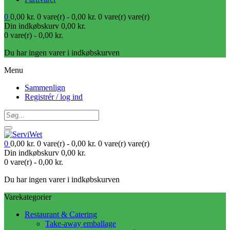
0
0,00
kr.
0 vare(r) -
0,00
kr.
0 vare(r)
vare(r)
Din indkøbskurv
0,00
kr.
0 vare(r) -
0,00
kr.
Du har ingen varer i indkøbskurven
Menu
Sammenlign
Registrér / log ind
0
0,00
kr.
0 vare(r) -
0,00
kr.
0 vare(r)
vare(r)
Din indkøbskurv
0,00
kr.
0 vare(r) -
0,00
kr.
Du har ingen varer i indkøbskurven
Varekategorier
Restaurant & Catering
Take-away emballage