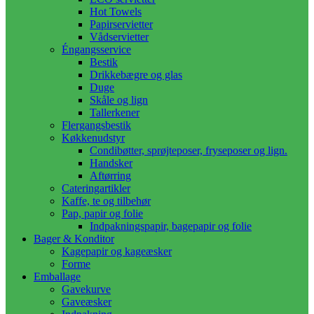
Hot Towels
Papirservietter
Vådservietter
Éngangsservice
Bestik
Drikkebægre og glas
Duge
Skåle og lign
Tallerkener
Flergangsbestik
Køkkenudstyr
Condibøtter, sprøjteposer, fryseposer og lign.
Handsker
Aftørring
Cateringartikler
Kaffe, te og tilbehør
Pap, papir og folie
Indpakningspapir, bagepapir og folie
Bager & Konditor
Kagepapir og kageæsker
Forme
Emballage
Gavekurve
Gaveæsker