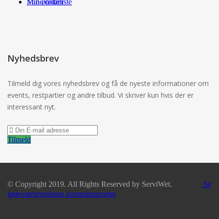
Min ønskeliste
Mine ordrer
Nyhedsbrev
Tilmeld dig vores nyhedsbrev og få de nyeste informationer om
events, restpartier og andre tilbud. Vi skriver kun hvis der er
interessant nyt.
Tilmeld
© Copyright 2019. All Rights Reserved by ServiWet.
Se
fødevarestyrelsens kontrolrapporter