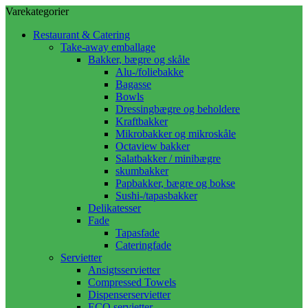
Varekategorier
Restaurant & Catering
Take-away emballage
Bakker, bægre og skåle
Alu-/foliebakke
Bagasse
Bowls
Dressingbægre og beholdere
Kraftbakker
Mikrobakker og mikroskåle
Octaview bakker
Salatbakker / minibægre
skumbakker
Papbakker, bægre og bokse
Sushi-/tapasbakker
Delikatesser
Fade
Tapasfade
Cateringfade
Servietter
Ansigtsservietter
Compressed Towels
Dispenserservietter
ECO servietter