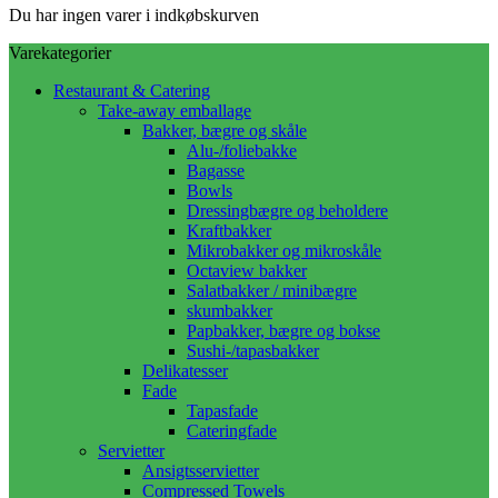
Du har ingen varer i indkøbskurven
Varekategorier
Restaurant & Catering
Take-away emballage
Bakker, bægre og skåle
Alu-/foliebakke
Bagasse
Bowls
Dressingbægre og beholdere
Kraftbakker
Mikrobakker og mikroskåle
Octaview bakker
Salatbakker / minibægre
skumbakker
Papbakker, bægre og bokse
Sushi-/tapasbakker
Delikatesser
Fade
Tapasfade
Cateringfade
Servietter
Ansigtsservietter
Compressed Towels