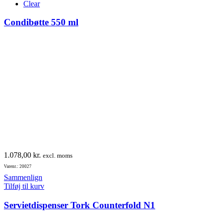
Clear
Mulighederne
kan
Condibøtte 550 ml
vælges
på
varesiden
1.078,00
kr.
excl. moms
Varenr.: 20027
Sammenlign
Tilføj til kurv
Servietdispenser Tork Counterfold N1