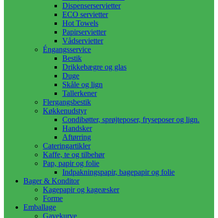
Dispenserservietter
ECO servietter
Hot Towels
Papirservietter
Vådservietter
Éngangsservice
Bestik
Drikkebægre og glas
Duge
Skåle og lign
Tallerkener
Flergangsbestik
Køkkenudstyr
Condibøtter, sprøjteposer, fryseposer og lign.
Handsker
Aftørring
Cateringartikler
Kaffe, te og tilbehør
Pap, papir og folie
Indpakningspapir, bagepapir og folie
Bager & Konditor
Kagepapir og kageæsker
Forme
Emballage
Gavekurve