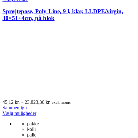
Sprøjtepose, Poly-Line, 9 l, klar, LLDPE/virgin,
30×51+4cm, på blok
Prisinterval:
45,12
kr.
–
23.823,36
kr.
excl. moms
45,12 kr.
Sammenlign
Dette
til
Vælg muligheder
vare
23.823,36 kr.
pakke
har
kolli
flere
palle
varianter.