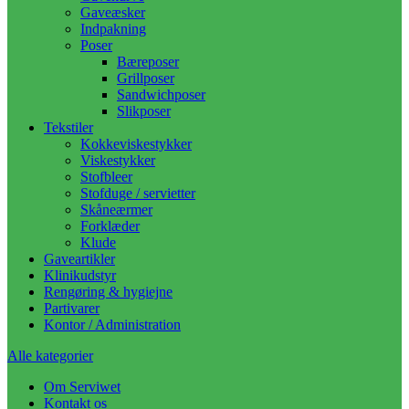
Gaveæsker
Indpakning
Poser
Bæreposer
Grillposer
Sandwichposer
Slikposer
Tekstiler
Kokkeviskestykker
Viskestykker
Stofbleer
Stofduge / servietter
Skåneærmer
Forklæder
Klude
Gaveartikler
Klinikudstyr
Rengøring & hygiejne
Partivarer
Kontor / Administration
Alle kategorier
Om Serviwet
Kontakt os