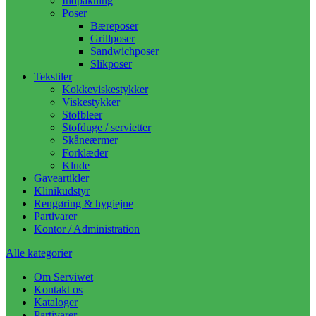
Indpakning
Poser
Bæreposer
Grillposer
Sandwichposer
Slikposer
Tekstiler
Kokkeviskestykker
Viskestykker
Stofbleer
Stofduge / servietter
Skåneærmer
Forklæder
Klude
Gaveartikler
Klinikudstyr
Rengøring & hygiejne
Partivarer
Kontor / Administration
Alle kategorier
Om Serviwet
Kontakt os
Kataloger
Partivarer