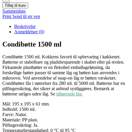
antal
Tilføj til kurv
Sammenlign
Print
Send til en ven
Beskrivelse
Anmeldelser (0)
Condibøtte 1500 ml
Condibøtte 1500 ml. Kokkens favorit til opbevaring i køkkenet.
Bøtterne er stabelbare og pladsbesparende i skabet eller på reolen.
Firkantede plastbøtter er en fleksibel emballageløsning, da
forskellige bøtter passer til samme låg og bøtten kan anvendes i
mikroovn. Ved anvendelse af snap-on låg er bøtten væsketæt.
Condibøtter fås i størrelser fra 280 ml. til 5000 ml. Bøtterne har en
pilfingersikring, der sikrer at anbrud synliggøres. Bemærk at
bøtterne sælges uden låg. Se
tilhørende låg.
Mål: 195 x 195 x 61 mm.
Indhold: 1500 ml.
Farve: Natur.
Materiale: PP plast.
Pilfingersikring: Ja.
Temperaturbestandighed: 0 °C til 95 °C