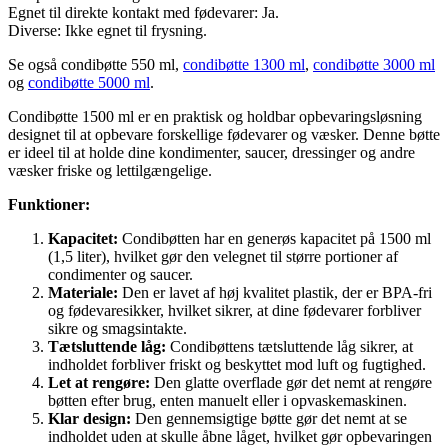
Egnet til direkte kontakt med fødevarer: Ja.
Diverse: Ikke egnet til frysning.
Se også condibøtte 550 ml,
condibøtte 1300 ml
,
condibøtte 3000 ml
og
condibøtte 5000 ml
.
Condibøtte 1500 ml er en praktisk og holdbar opbevaringsløsning
designet til at opbevare forskellige fødevarer og væsker. Denne bøtte
er ideel til at holde dine kondimenter, saucer, dressinger og andre
væsker friske og lettilgængelige.
Funktioner:
Kapacitet:
Condibøtten har en generøs kapacitet på 1500 ml
(1,5 liter), hvilket gør den velegnet til større portioner af
condimenter og saucer.
Materiale:
Den er lavet af høj kvalitet plastik, der er BPA-fri
og fødevaresikker, hvilket sikrer, at dine fødevarer forbliver
sikre og smagsintakte.
Tætsluttende låg:
Condibøttens tætsluttende låg sikrer, at
indholdet forbliver friskt og beskyttet mod luft og fugtighed.
Let at rengøre:
Den glatte overflade gør det nemt at rengøre
bøtten efter brug, enten manuelt eller i opvaskemaskinen.
Klar design:
Den gennemsigtige bøtte gør det nemt at se
indholdet uden at skulle åbne låget, hvilket gør opbevaringen