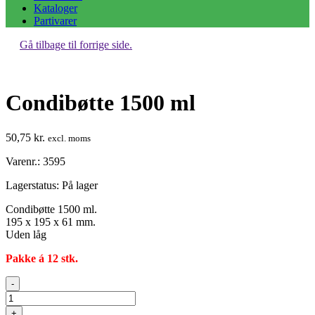
Kataloger
Partivarer
Gå tilbage til forrige side.
Condibøtte 1500 ml
50,75
kr.
excl. moms
Varenr.: 3595
Lagerstatus:
På lager
Condibøtte 1500 ml.
195 x 195 x 61 mm.
Uden låg
Pakke á 12 stk.
Condibøtte
-
1500
ml
+