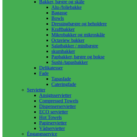
Bakker, bægre og skåle
Alu-/foliebakke
Bagasse
Bowls
Dressingbægre og beholdere
Kraftbakker
Mikrobakker og mikroskåle
Octaview bakker
Salatbakker / minibægre
skumbakker
Papbakker, bægre og bokse
Sushi-/tapasbakker
Delikatesser
Fade
Tapasfade
Cateringfade
Servietter
Ansigtsservietter
Compressed Towels
Dispenserservietter
ECO servietter
Hot Towels
Papirservietter
Vådservietter
Éngangsservice