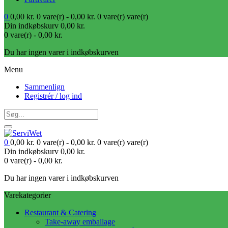
0
0,00
kr.
0 vare(r) -
0,00
kr.
0 vare(r)
vare(r)
Din indkøbskurv
0,00
kr.
0 vare(r) -
0,00
kr.
Du har ingen varer i indkøbskurven
Menu
Sammenlign
Registrér / log ind
0
0,00
kr.
0 vare(r) -
0,00
kr.
0 vare(r)
vare(r)
Din indkøbskurv
0,00
kr.
0 vare(r) -
0,00
kr.
Du har ingen varer i indkøbskurven
Varekategorier
Restaurant & Catering
Take-away emballage