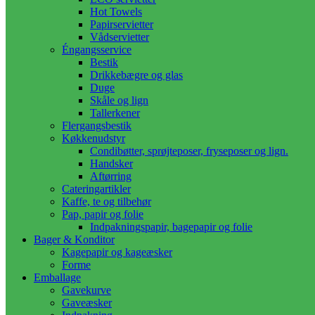
Hot Towels
Papirservietter
Vådservietter
Éngangsservice
Bestik
Drikkebægre og glas
Duge
Skåle og lign
Tallerkener
Flergangsbestik
Køkkenudstyr
Condibøtter, sprøjteposer, fryseposer og lign.
Handsker
Aftørring
Cateringartikler
Kaffe, te og tilbehør
Pap, papir og folie
Indpakningspapir, bagepapir og folie
Bager & Konditor
Kagepapir og kageæsker
Forme
Emballage
Gavekurve
Gaveæsker