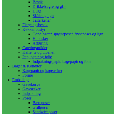
Bestik
Drikkebægre og glas
Duge
Skåle og lign
Tallerkener
Flergangsbestik
Køkkenudstyr
Condibøtter, sprøjteposer, fryseposer og lign.
Handsker
Aftørring
Cateringartikler
Kaffe, te og tilbehør
Pap, papir og folie
Indpakningspapir, bagepapir og folie
Bager & Konditor
Kagepapir og kageæsker
Forme
Emballage
Gavekurve
Gaveæsker
Indpakning
Poser
Bæreposer
Grillposer
Sandwichposer