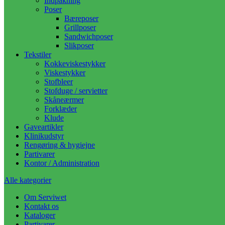
Indpakning
Poser
Bæreposer
Grillposer
Sandwichposer
Slikposer
Tekstiler
Kokkeviskestykker
Viskestykker
Stofbleer
Stofduge / servietter
Skåneærmer
Forklæder
Klude
Gaveartikler
Klinikudstyr
Rengøring & hygiejne
Partivarer
Kontor / Administration
Alle kategorier
Om Serviwet
Kontakt os
Kataloger
Partivarer