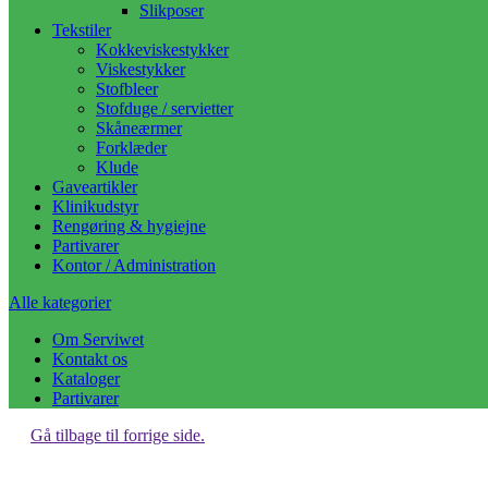
Slikposer
Tekstiler
Kokkeviskestykker
Viskestykker
Stofbleer
Stofduge / servietter
Skåneærmer
Forklæder
Klude
Gaveartikler
Klinikudstyr
Rengøring & hygiejne
Partivarer
Kontor / Administration
Alle kategorier
Om Serviwet
Kontakt os
Kataloger
Partivarer
Gå tilbage til forrige side.