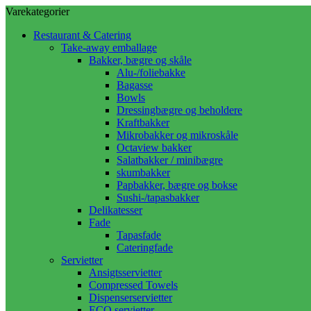
Varekategorier
Restaurant & Catering
Take-away emballage
Bakker, bægre og skåle
Alu-/foliebakke
Bagasse
Bowls
Dressingbægre og beholdere
Kraftbakker
Mikrobakker og mikroskåle
Octaview bakker
Salatbakker / minibægre
skumbakker
Papbakker, bægre og bokse
Sushi-/tapasbakker
Delikatesser
Fade
Tapasfade
Cateringfade
Servietter
Ansigtsservietter
Compressed Towels
Dispenserservietter
ECO servietter