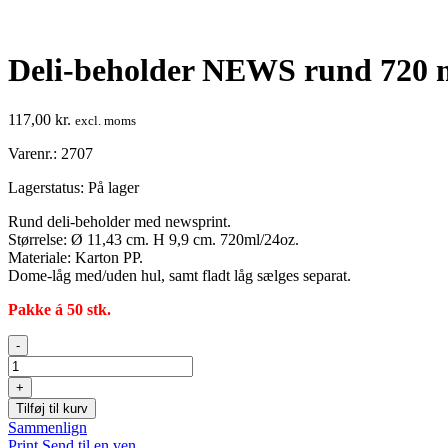
Deli-beholder NEWS rund 720 
117,00
kr.
excl. moms
Varenr.: 2707
Lagerstatus:
På lager
Rund deli-beholder med newsprint.
Størrelse: Ø 11,43 cm. H 9,9 cm. 720ml/24oz.
Materiale: Karton PP.
Dome-låg med/uden hul, samt fladt låg sælges separat.
Pakke á 50 stk.
Deli-
-
beholder
NEWS
+
rund
Tilføj til kurv
720
Sammenlign
ml
Print
Send til en ven