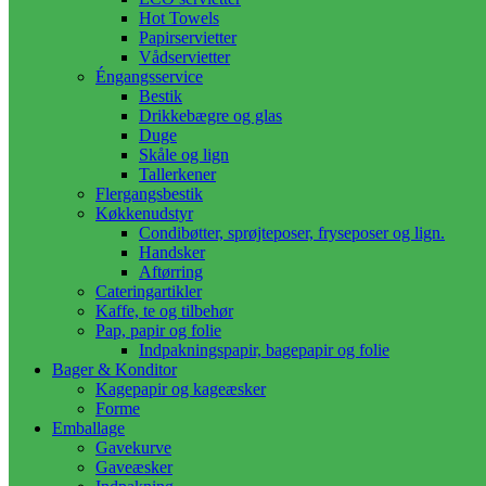
Hot Towels
Papirservietter
Vådservietter
Éngangsservice
Bestik
Drikkebægre og glas
Duge
Skåle og lign
Tallerkener
Flergangsbestik
Køkkenudstyr
Condibøtter, sprøjteposer, fryseposer og lign.
Handsker
Aftørring
Cateringartikler
Kaffe, te og tilbehør
Pap, papir og folie
Indpakningspapir, bagepapir og folie
Bager & Konditor
Kagepapir og kageæsker
Forme
Emballage
Gavekurve
Gaveæsker