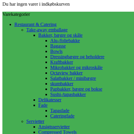
Du har ingen varer i indkøbskurven
Varekategorier
Restaurant & Catering
Take-away emballage
Bakker, bægre og skåle
Alu-/foliebakke
Bagasse
Bowls
Dressingbægre og beholdere
Kraftbakker
Mikrobakker og mikroskåle
Octaview bakker
Salatbakker / minibægre
skumbakker
Papbakker, bægre og bokse
Sushi-/tapasbakker
Delikatesser
Fade
Tapasfade
Cateringfade
Servietter
Ansigtsservietter
Compressed Towels