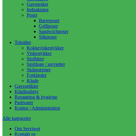
Gaveæsker
Indpakning
Poser
Bæreposer
Grillposer
Sandwichposer
Slikposer
Tekstiler
Kokkeviskestykker
Viskestykker
Stofbleer
Stofduge / servietter
Skåneærmer
Forklæder
Klude
Gaveartikler
Klinikudstyr
Rengøring & hygiejne
Partivarer
Kontor / Administration
Alle kategorier
Om Serviwet
Kontakt os