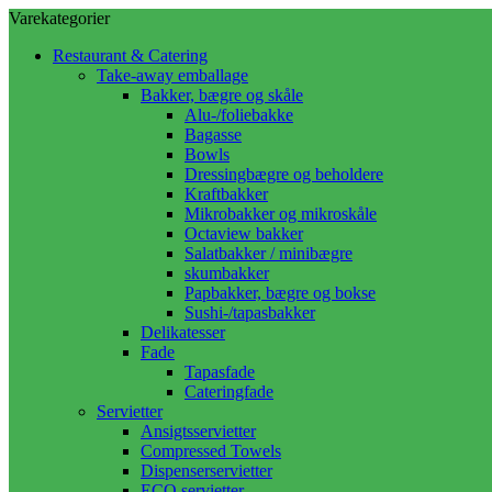
Varekategorier
Restaurant & Catering
Take-away emballage
Bakker, bægre og skåle
Alu-/foliebakke
Bagasse
Bowls
Dressingbægre og beholdere
Kraftbakker
Mikrobakker og mikroskåle
Octaview bakker
Salatbakker / minibægre
skumbakker
Papbakker, bægre og bokse
Sushi-/tapasbakker
Delikatesser
Fade
Tapasfade
Cateringfade
Servietter
Ansigtsservietter
Compressed Towels
Dispenserservietter
ECO servietter