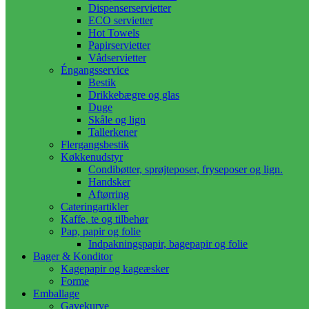
Dispenserservietter
ECO servietter
Hot Towels
Papirservietter
Vådservietter
Éngangsservice
Bestik
Drikkebægre og glas
Duge
Skåle og lign
Tallerkener
Flergangsbestik
Køkkenudstyr
Condibøtter, sprøjteposer, fryseposer og lign.
Handsker
Aftørring
Cateringartikler
Kaffe, te og tilbehør
Pap, papir og folie
Indpakningspapir, bagepapir og folie
Bager & Konditor
Kagepapir og kageæsker
Forme
Emballage
Gavekurve