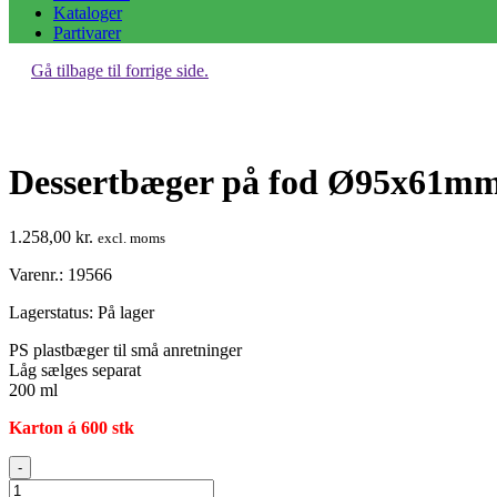
Kataloger
Partivarer
Gå tilbage til forrige side.
Dessertbæger på fod Ø95x61m
1.258,00
kr.
excl. moms
Varenr.: 19566
Lagerstatus:
På lager
PS plastbæger til små anretninger
Låg sælges separat
200 ml
Karton á 600 stk
Dessertbæger
-
på