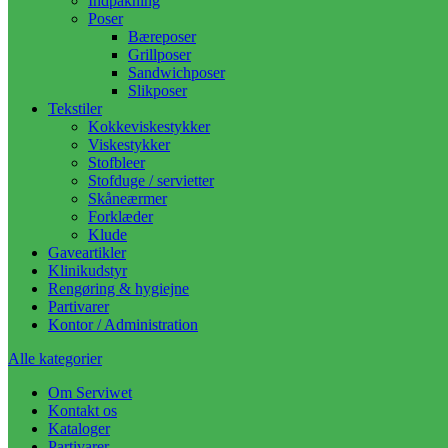
Indpakning
Poser
Bæreposer
Grillposer
Sandwichposer
Slikposer
Tekstiler
Kokkeviskestykker
Viskestykker
Stofbleer
Stofduge / servietter
Skåneærmer
Forklæder
Klude
Gaveartikler
Klinikudstyr
Rengøring & hygiejne
Partivarer
Kontor / Administration
Alle kategorier
Om Serviwet
Kontakt os
Kataloger
Partivarer