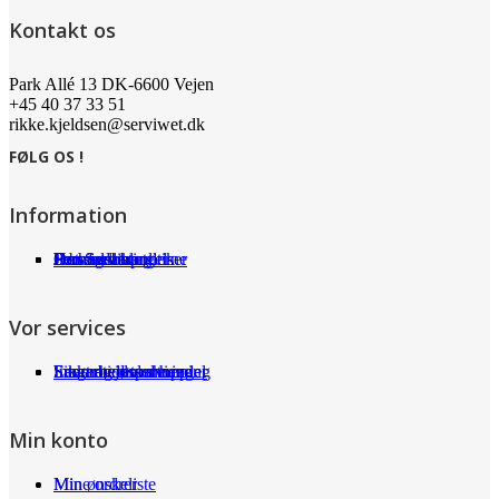
Kontakt os
Park Allé 13 DK-6600 Vejen
+45 40 37 33 51
rikke.kjeldsen@serviwet.dk
FØLG OS !
Information
Om Serviwet
Serviwet blog
Forhandlere
Persondatapolitik
Handelsbetingelser
Det siger kunderne
Jobs
Vor services
Fragt og returneringer
Sikkerhed ved handel
International shopping
Samarbejdspartnere
Leverandørservice
Min konto
Min ønskeliste
Mine ordrer