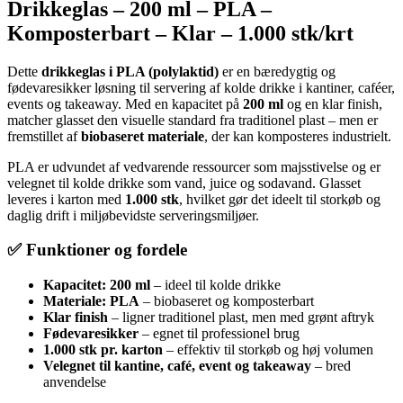
Drikkeglas – 200 ml – PLA –
Komposterbart – Klar – 1.000 stk/krt
Dette
drikkeglas i PLA (polylaktid)
er en bæredygtig og
fødevaresikker løsning til servering af kolde drikke i kantiner, caféer,
events og takeaway. Med en kapacitet på
200 ml
og en klar finish,
matcher glasset den visuelle standard fra traditionel plast – men er
fremstillet af
biobaseret materiale
, der kan komposteres industrielt.
PLA er udvundet af vedvarende ressourcer som majsstivelse og er
velegnet til kolde drikke som vand, juice og sodavand. Glasset
leveres i karton med
1.000 stk
, hvilket gør det ideelt til storkøb og
daglig drift i miljøbevidste serveringsmiljøer.
✅ Funktioner og fordele
Kapacitet: 200 ml
– ideel til kolde drikke
Materiale: PLA
– biobaseret og komposterbart
Klar finish
– ligner traditionel plast, men med grønt aftryk
Fødevaresikker
– egnet til professionel brug
1.000 stk pr. karton
– effektiv til storkøb og høj volumen
Velegnet til kantine, café, event og takeaway
– bred
anvendelse