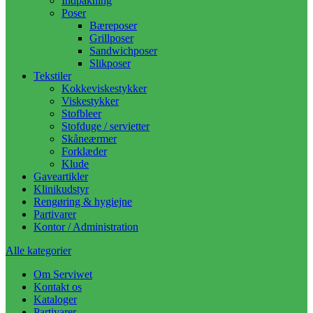
Indpakning
Poser
Bæreposer
Grillposer
Sandwichposer
Slikposer
Tekstiler
Kokkeviskestykker
Viskestykker
Stofbleer
Stofduge / servietter
Skåneærmer
Forklæder
Klude
Gaveartikler
Klinikudstyr
Rengøring & hygiejne
Partivarer
Kontor / Administration
Alle kategorier
Om Serviwet
Kontakt os
Kataloger
Partivarer