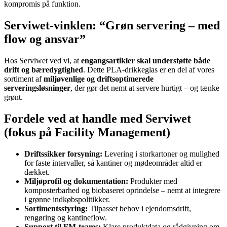
kompromis på funktion.
Serviwet-vinklen: “Grøn servering – med
flow og ansvar”
Hos Serviwet ved vi, at
engangsartikler skal understøtte både
drift og bæredygtighed
. Dette PLA-drikkeglas er en del af vores
sortiment af
miljøvenlige og driftsoptimerede
serveringsløsninger
, der gør det nemt at servere hurtigt – og tænke
grønt.
Fordele ved at handle med Serviwet
(fokus på Facility Management)
Driftssikker forsyning:
Levering i storkartoner og mulighed
for faste intervaller, så kantiner og mødeområder altid er
dækket.
Miljøprofil og dokumentation:
Produkter med
komposterbarhed og biobaseret oprindelse – nemt at integrere
i grønne indkøbspolitikker.
Sortimentsstyring:
Tilpasset behov i ejendomsdrift,
rengøring og kantineflow.
Support til FM-teams:
Klare produktdata og rådgivning om