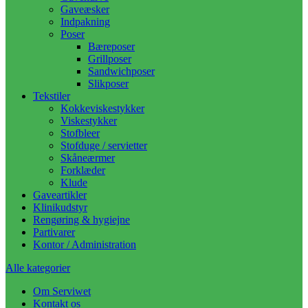
Gaveæsker
Indpakning
Poser
Bæreposer
Grillposer
Sandwichposer
Slikposer
Tekstiler
Kokkeviskestykker
Viskestykker
Stofbleer
Stofduge / servietter
Skåneærmer
Forklæder
Klude
Gaveartikler
Klinikudstyr
Rengøring & hygiejne
Partivarer
Kontor / Administration
Alle kategorier
Om Serviwet
Kontakt os