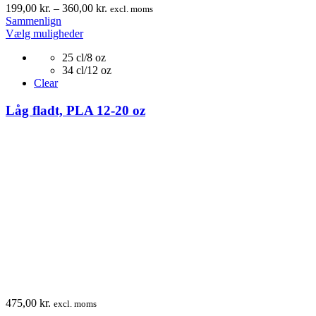
Prisinterval:
199,00
kr.
–
360,00
kr.
excl. moms
199,00 kr.
Sammenlign
Dette
til
Vælg muligheder
vare
360,00 kr.
25 cl/8 oz
har
34 cl/12 oz
flere
Clear
varianter.
Mulighederne
Låg fladt, PLA 12-20 oz
kan
vælges
på
varesiden
475,00
kr.
excl. moms