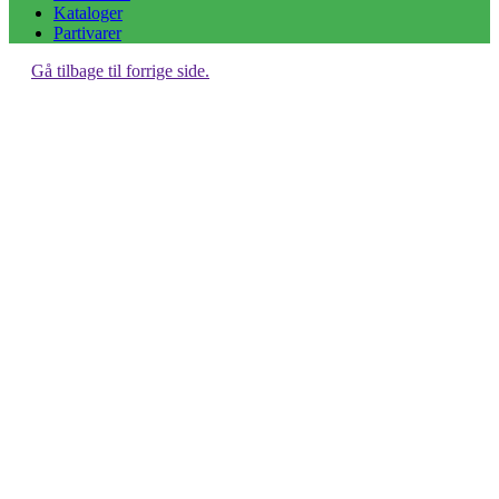
Kataloger
Partivarer
Gå tilbage til forrige side.