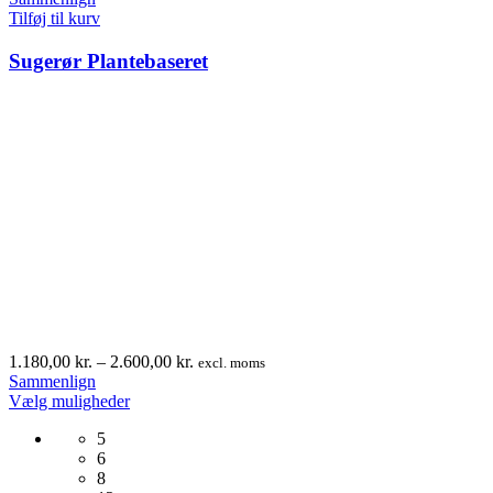
Tilføj til kurv
Sugerør Plantebaseret
Prisinterval:
1.180,00
kr.
–
2.600,00
kr.
excl. moms
1.180,00 kr.
Sammenlign
Dette
til
Vælg muligheder
vare
2.600,00 kr.
5
har
6
flere
8
varianter.