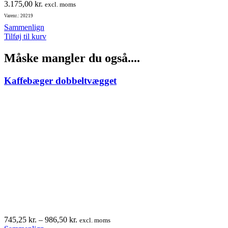
3.175,00
kr.
excl. moms
Varenr.: 20219
Sammenlign
Tilføj til kurv
Måske mangler du også....
Kaffebæger dobbeltvægget
Prisinterval:
745,25
kr.
–
986,50
kr.
excl. moms