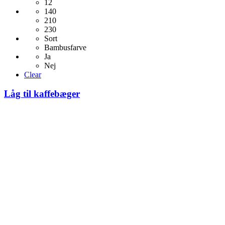
12
Mulighederne
140
kan
210
vælges
230
på
Sort
varesiden
Bambusfarve
Ja
Nej
Clear
Låg til kaffebæger