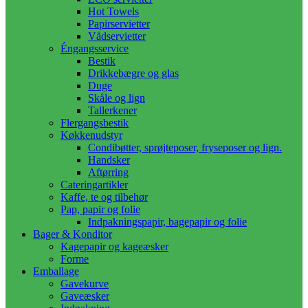
Hot Towels
Papirservietter
Vådservietter
Éngangsservice
Bestik
Drikkebægre og glas
Duge
Skåle og lign
Tallerkener
Flergangsbestik
Køkkenudstyr
Condibøtter, sprøjteposer, fryseposer og lign.
Handsker
Aftørring
Cateringartikler
Kaffe, te og tilbehør
Pap, papir og folie
Indpakningspapir, bagepapir og folie
Bager & Konditor
Kagepapir og kageæsker
Forme
Emballage
Gavekurve
Gaveæsker