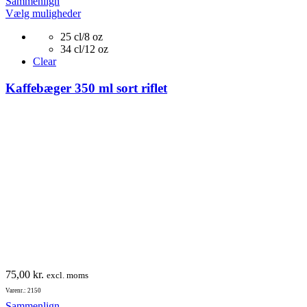
745,25 kr.
Sammenlign
Dette
til
Vælg muligheder
vare
986,50 kr.
25 cl/8 oz
har
34 cl/12 oz
flere
Clear
varianter.
Mulighederne
Kaffebæger 350 ml sort riflet
kan
vælges
på
varesiden
75,00
kr.
excl. moms
Varenr.: 2150
Sammenlign