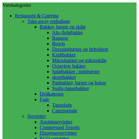
Varekategorier
Restaurant & Catering
Take-away emballage
Bakker, bægre og skåle
Alu-/foliebakke
Bagasse
Bowls
Dressingbægre og beholdere
Kraftbakker
Mikrobakker og mikroskåle
Octaview bakker
Salatbakker / minibægre
skumbakker
Papbakker, bægre og bokse
Sushi-/tapasbakker
Delikatesser
Fade
Tapasfade
Cateringfade
Servietter
Ansigtsservietter
Compressed Towels
Dispenserservietter
ECO servietter