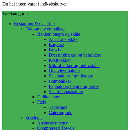
Du har ingen varer i indkøbskurven
Varekategorier
Restaurant & Catering
Take-away emballage
Bakker, bægre og skåle
Alu-/foliebakke
Bagasse
Bowls
Dressingbægre og beholdere
Kraftbakker
Mikrobakker og mikroskåle
Octaview bakker
Salatbakker / minibægre
skumbakker
Papbakker, bægre og bokse
Sushi-/tapasbakker
Delikatesser
Fade
Tapasfade
Cateringfade
Servietter
Ansigtsservietter
Compressed Towels