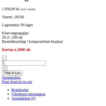
1.950,00
kr.
excl. moms
Varenr.: 20236
Lagerstatus:
På lager
Klart engangsglas
20 cl / 200 ml
Bionedbrydeligt / komposterbart bioplast
Karton á 2000 stk
Drikkeglas
-
200
ml
+
PLA
Tilføj til kurv
antal
Sammenlign
Print
Send til en ven
Beskrivelse
Yderligere information
Anmeldelser (0)