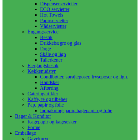
Dispenserservietter
ECO servietter
Hot Towels
Papirservietter
Vådservietter
Éngangsservice
Bestik
Drikkebægre og glas
Duge
Skåle og lign
Tallerkener
Flergangsbestik
Køkkenudstyr
Condibøtter, sprøjteposer, fryseposer og lign.
Handsker
Aftørring
Cateringartikler
Kaffe, te og tilbehør
Pap, papir og folie
Indpakningspapir, bagepapir og folie
Bager & Konditor
Kagepapir og kageæsker
Forme
Emballage
Gavekurve