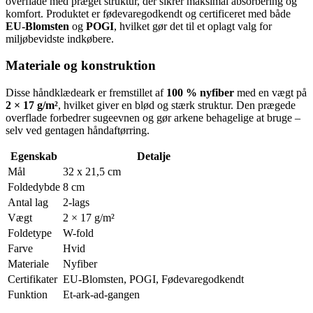
overflade med præget struktur, der sikrer maksimal absorbering og
komfort. Produktet er fødevaregodkendt og certificeret med både
EU-Blomsten
og
POGI
, hvilket gør det til et oplagt valg for
miljøbevidste indkøbere.
Materiale og konstruktion
Disse håndklædeark er fremstillet af
100 % nyfiber
med en vægt på
2 × 17 g/m²
, hvilket giver en blød og stærk struktur. Den prægede
overflade forbedrer sugeevnen og gør arkene behagelige at bruge –
selv ved gentagen håndaftørring.
Egenskab
Detalje
Mål
32 x 21,5 cm
Foldedybde
8 cm
Antal lag
2-lags
Vægt
2 × 17 g/m²
Foldetype
W-fold
Farve
Hvid
Materiale
Nyfiber
Certifikater
EU-Blomsten, POGI, Fødevaregodkendt
Funktion
Et-ark-ad-gangen