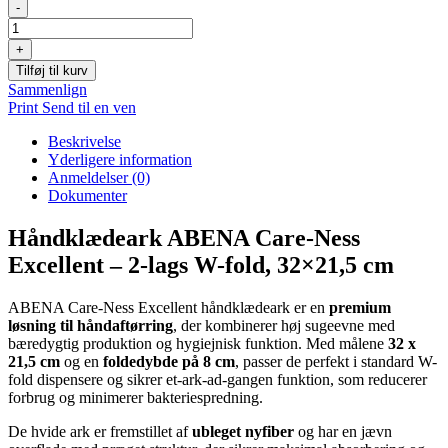
Håndklædeark,
-
ABENA
Care-
+
Ness
Tilføj til kurv
Excellent,
Sammenlign
2-
Print
Send til en ven
lags,
W-
Beskrivelse
fold,
Yderligere information
32x21,5cm,
Anmeldelser (0)
8
Dokumenter
cm,
hvid,
Håndklædeark ABENA Care-Ness
nyfiber
antal
Excellent – 2-lags W-fold, 32×21,5 cm
ABENA Care-Ness Excellent håndklædeark er en
premium
løsning til håndaftørring
, der kombinerer høj sugeevne med
bæredygtig produktion og hygiejnisk funktion. Med målene
32 x
21,5 cm
og en
foldedybde på 8 cm
, passer de perfekt i standard W-
fold dispensere og sikrer et-ark-ad-gangen funktion, som reducerer
forbrug og minimerer bakteriespredning.
De hvide ark er fremstillet af
ubleget nyfiber
og har en jævn