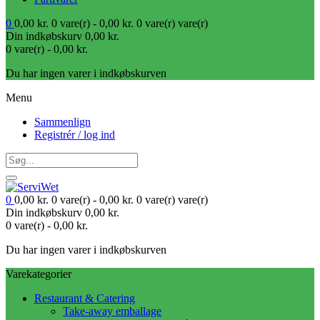
0
0,00
kr.
0 vare(r) -
0,00
kr.
0 vare(r)
vare(r)
Din indkøbskurv
0,00
kr.
0 vare(r) -
0,00
kr.
Du har ingen varer i indkøbskurven
Menu
Sammenlign
Registrér / log ind
0
0,00
kr.
0 vare(r) -
0,00
kr.
0 vare(r)
vare(r)
Din indkøbskurv
0,00
kr.
0 vare(r) -
0,00
kr.
Du har ingen varer i indkøbskurven
Varekategorier
Restaurant & Catering
Take-away emballage