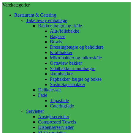
Varekategorier
Restaurant & Catering
Take-away emballage
Bakker, bægre og skåle
Alu-/foliebakke
Bagasse
Bowls
Dressingbægre og beholdere
Kraftbakker
Mikrobakker og mikroskåle
Octaview bakker
Salatbakker / minibægre
skumbakker
Papbakker, bægre og bokse
Sushi-/tapasbakker
Delikatesser
Fade
Tapasfade
Cateringfade
Servietter
Ansigtsservietter
Compressed Towels
Dispenserservietter
ECO servietter