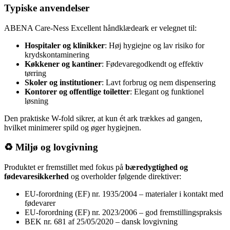
Typiske anvendelser
ABENA Care-Ness Excellent håndklædeark er velegnet til:
Hospitaler og klinikker
: Høj hygiejne og lav risiko for
krydskontaminering
Køkkener og kantiner
: Fødevaregodkendt og effektiv
tørring
Skoler og institutioner
: Lavt forbrug og nem dispensering
Kontorer og offentlige toiletter
: Elegant og funktionel
løsning
Den praktiske W-fold sikrer, at kun ét ark trækkes ad gangen,
hvilket minimerer spild og øger hygiejnen.
♻️ Miljø og lovgivning
Produktet er fremstillet med fokus på
bæredygtighed og
fødevaresikkerhed
og overholder følgende direktiver:
EU-forordning (EF) nr. 1935/2004 – materialer i kontakt med
fødevarer
EU-forordning (EF) nr. 2023/2006 – god fremstillingspraksis
BEK nr. 681 af 25/05/2020 – dansk lovgivning