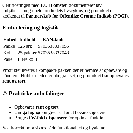
Certificeringen med
EU-Blomsten
dokumenterer lav
miljøbelastning i hele produktets livscyklus, og produktet er
godkendt til
Partnerskab for Offentlige Grønne Indkøb (POGI)
.
Emballering og logistik
Enhed
Indhold
EAN-kode
Pakke
125 ark
5703538337055
Kolli
25 pakker
5703538337048
Palle
Flere kolli
–
Produktet leveres i kompakte pakker, der er nemme at opbevare og
håndtere. Holdbarheden er ubegrænset, og produktet bør opbevares
rent og tørt
.
⚠️ Praktiske anbefalinger
Opbevares
rent og tørt
Undgå fugtige omgivelser for at bevare sugeevnen
Bruges i
W-fold dispensere
for optimal funktion
Ved korrekt brug sikres både funktionalitet og hygiejne.