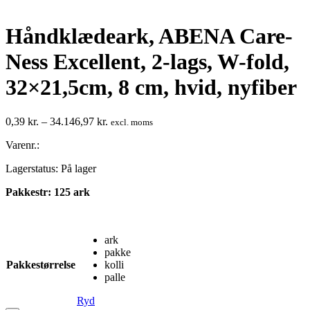
Håndklædeark, ABENA Care-
Ness Excellent, 2-lags, W-fold,
32×21,5cm, 8 cm, hvid, nyfiber
Prisinterval:
0,39
kr.
–
34.146,97
kr.
excl. moms
0,39 kr.
Varenr.:
til
34.146,97 kr.
Lagerstatus:
På lager
Pakkestr: 125 ark
ark
pakke
Pakkestørrelse
kolli
palle
Ryd