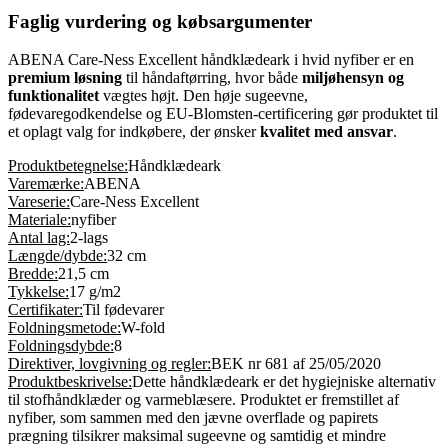
Faglig vurdering og købsargumenter
ABENA Care-Ness Excellent håndklædeark i hvid nyfiber er en
premium løsning
til håndaftørring, hvor både
miljøhensyn og
funktionalitet
vægtes højt. Den høje sugeevne,
fødevaregodkendelse og EU-Blomsten-certificering gør produktet til
et oplagt valg for indkøbere, der ønsker
kvalitet med ansvar
.
Produktbetegnelse:
Håndklædeark
Varemærke:
ABENA
Vareserie:
Care-Ness Excellent
Materiale:
nyfiber
Antal lag:
2-lags
Længde/dybde:
32 cm
Bredde:
21,5 cm
Tykkelse:
17 g/m2
Certifikater:
Til fødevarer
Foldningsmetode:
W-fold
Foldningsdybde:
8
Direktiver, lovgivning og regler:
BEK nr 681 af 25/05/2020
Produktbeskrivelse:
Dette håndklædeark er det hygiejniske alternativ
til stofhåndklæder og varmeblæsere. Produktet er fremstillet af
nyfiber, som sammen med den jævne overflade og papirets
prægning tilsikrer maksimal sugeevne og samtidig et mindre