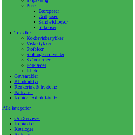
Indpakning
Poser
Bæreposer
Grillposer
Sandwichposer
Slikposer
Tekstiler
Kokkeviskestykker
Viskestykker
Stofbleer
Stofduge / servietter
Skåneærmer
Forklæder
Klude
Gaveartikler
Klinikudstyr
Rengøring & hygiejne
Partivarer
Kontor / Administration
Alle kategorier
Om Serviwet
Kontakt os
Kataloger
Partivarer