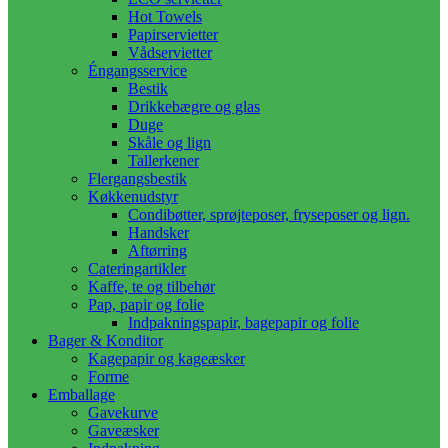
Hot Towels
Papirservietter
Vådservietter
Éngangsservice
Bestik
Drikkebægre og glas
Duge
Skåle og lign
Tallerkener
Flergangsbestik
Køkkenudstyr
Condibøtter, sprøjteposer, fryseposer og lign.
Handsker
Aftørring
Cateringartikler
Kaffe, te og tilbehør
Pap, papir og folie
Indpakningspapir, bagepapir og folie
Bager & Konditor
Kagepapir og kageæsker
Forme
Emballage
Gavekurve
Gaveæsker