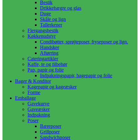
Bestik
Drikkebægre og glas
Duge
Skåle og lign
Tallerkener
Flergangsbestik
Køkkenudstyr
Condibøtter, sprøjteposer, fryseposer og lign.
Handsker
Aftørring
Cateringartikler
Kaffe, te og tilbehør
Pap, papir og folie
Indpakningspapir, bagepapir og folie
Bager & Konditor
Kagepapir og kageæsker
Forme
Emballage
Gavekurve
Gaveæsker
Indpakning
Poser
Bæreposer
Grillposer
Sandwichposer