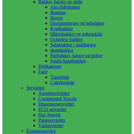
Bakker, bægre og skåle
Alu-/foliebakke
Bagasse
Bowls
Dressingbægre og beholdere
Kraftbakker
Mikrobakker og mikroskåle
Octaview bakker
Salatbakker / minibægre
skumbakker
Papbakker, bægre og bokse
Sushi-/tapasbakker
Delikatesser
Fade
Tapasfade
Cateringfade
Servietter
Ansigtsservietter
Compressed Towels
Dispenserservietter
ECO servietter
Hot Towels
Papirservietter
Vådservietter
Éngangsservice