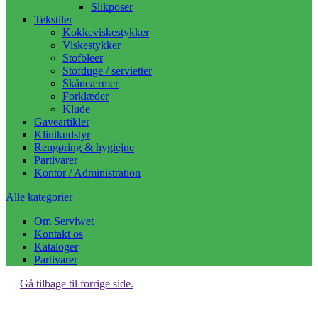
Slikposer
Tekstiler
Kokkeviskestykker
Viskestykker
Stofbleer
Stofduge / servietter
Skåneærmer
Forklæder
Klude
Gaveartikler
Klinikudstyr
Rengøring & hygiejne
Partivarer
Kontor / Administration
Alle kategorier
Om Serviwet
Kontakt os
Kataloger
Partivarer
Gå tilbage til forrige side.