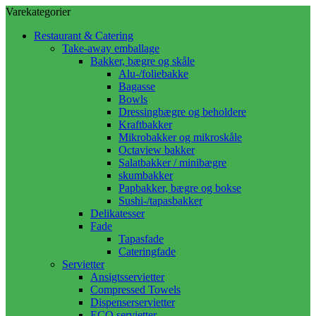
Varekategorier
Restaurant & Catering
Take-away emballage
Bakker, bægre og skåle
Alu-/foliebakke
Bagasse
Bowls
Dressingbægre og beholdere
Kraftbakker
Mikrobakker og mikroskåle
Octaview bakker
Salatbakker / minibægre
skumbakker
Papbakker, bægre og bokse
Sushi-/tapasbakker
Delikatesser
Fade
Tapasfade
Cateringfade
Servietter
Ansigtsservietter
Compressed Towels
Dispenserservietter
ECO servietter