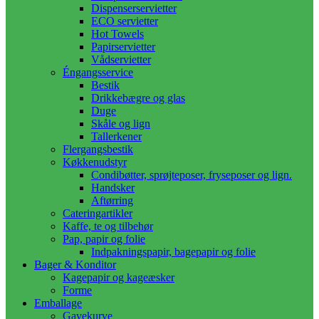
Dispenserservietter
ECO servietter
Hot Towels
Papirservietter
Vådservietter
Éngangsservice
Bestik
Drikkebægre og glas
Duge
Skåle og lign
Tallerkener
Flergangsbestik
Køkkenudstyr
Condibøtter, sprøjteposer, fryseposer og lign.
Handsker
Aftørring
Cateringartikler
Kaffe, te og tilbehør
Pap, papir og folie
Indpakningspapir, bagepapir og folie
Bager & Konditor
Kagepapir og kageæsker
Forme
Emballage
Gavekurve