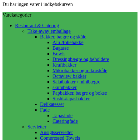
Du har ingen varer i indkøbskurven
Varekategorier
Restaurant & Catering
Take-away emballage
Bakker, bægre og skåle
Alu-/foliebakke
Bagasse
Bowls
Dressingbægre og beholdere
Kraftbakker
Mikrobakker og mikroskåle
Octaview bakker
Salatbakker / minibægre
skumbakker
Papbakker, bægre og bokse
Sushi-/tapasbakker
Delikatesser
Fade
Tapasfade
Cateringfade
Servietter
Ansigtsservietter
Compressed Towels