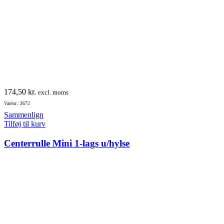
174,50
kr.
excl. moms
Varenr.: 3672
Sammenlign
Tilføj til kurv
Centerrulle Mini 1-lags u/hylse