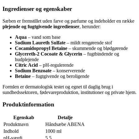
Ingredienser og egenskaber
Sæben er fremstillet uden farve og parfume og indeholder en række
plejende og fugtgivende ingredienser
, herunder:
Aqua
– vand som base
Sodium Laureth Sulfate
– mildt rengørende stof
Cocamidopropyl Betaine
– skummende og blødgørende
Glycereth-2 Cocoate & Glycerin
– fugtbindende og
hudplejende
Citric Acid
– pH-regulerende
Sodium Benzoate
– konserverende
Betaine
– fugtgivende og beroligende
Formlen er dermatologisk testet og egnet til daglig brug i
sundhedssektoren, fødevareproduktion, institutioner og private hjem.
Produktinformation
Egenskab
Detalje
Produktnavn
Håndsæbe ABENA
Indhold
1000 ml
pH-værdi
5,5