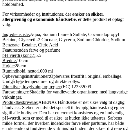
holdbarhed.
For virksomheder og institutioner, der ønsker en
sikker,
allergivenlig og økonomisk håndsæbe
, er dette produkt et oplagt
valg.
Ingrediensliste:
Aqua, Sodium Laureth Sulfate, Cocamidopropyl
Betaine, Glycereth-2 Cocoate, Glycerin, Sodium Chloride, Sodium
Benzoate, Betaine, Citric Acid
Features:
uden farve og parfume
pH-værdi (konc.):
5,5
Bredde:
10 cm
Højde:
28 cm
Rumindhold, netto:
1000 ml
Opbevaringsinstruktioner:
Opbevares frostfrit i original emballage.
Undgå høje temperaturer og direkte sollys.
Direktiver, lovgivning og regler:
(EC) 1223/2009
Faresætninger:
Skadelig for vandlevende organismer, med langvarige
virkninger.
Produktbeskrivelse:
ABENAs Håndsæbe er det sikre valg til daglig
håndvask. Sæben er udviklet specielt til hyppig håndvask og egner
sig til alle hudtyper. Den har en cremet konsistens og en hudvenlig
pH-værdi, som er med til at sikre, at huden ikke udtørres. Sæbens
milde formel, der hverken indeholder farve eller parfume, har både
en plejende og fugtgivende virkning på huden, der sikrer dig rene og