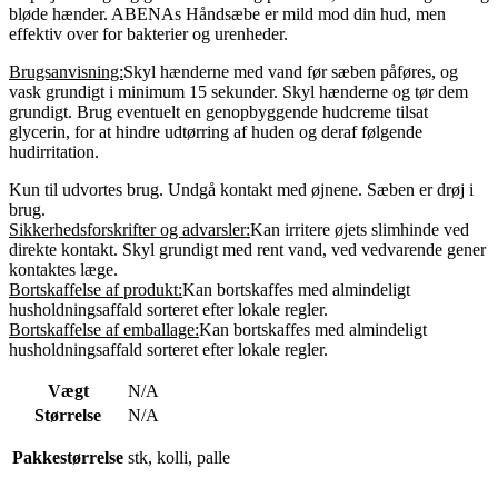
bløde hænder. ABENAs Håndsæbe er mild mod din hud, men
effektiv over for bakterier og urenheder.
Brugsanvisning:
Skyl hænderne med vand før sæben påføres, og
vask grundigt i minimum 15 sekunder. Skyl hænderne og tør dem
grundigt. Brug eventuelt en genopbyggende hudcreme tilsat
glycerin, for at hindre udtørring af huden og deraf følgende
hudirritation.
Kun til udvortes brug. Undgå kontakt med øjnene. Sæben er drøj i
brug.
Sikkerhedsforskrifter og advarsler:
Kan irritere øjets slimhinde ved
direkte kontakt. Skyl grundigt med rent vand, ved vedvarende gener
kontaktes læge.
Bortskaffelse af produkt:
Kan bortskaffes med almindeligt
husholdningsaffald sorteret efter lokale regler.
Bortskaffelse af emballage:
Kan bortskaffes med almindeligt
husholdningsaffald sorteret efter lokale regler.
Vægt
N/A
Størrelse
N/A
Pakkestørrelse
stk, kolli, palle