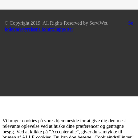
© Copyright 2019. All Rights Reserved by ServiWet.
Se
fødevarestyrelsens kontrolrapporter
Vi bruger cookies på vores hjemmeside for at give dig den mest
relevante oplevelse ved at huske dine præferencer og gentagne
besøg. Ved at klikke på "Accepter alle", giver du samtykke til
brugen af ALLE cookies. Du kan dog besøge "Cookieindstillinger"