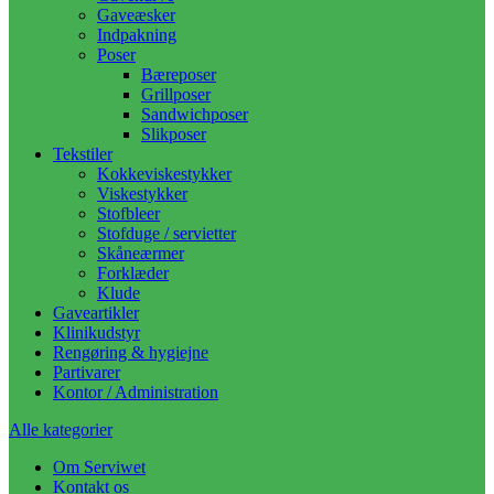
Gaveæsker
Indpakning
Poser
Bæreposer
Grillposer
Sandwichposer
Slikposer
Tekstiler
Kokkeviskestykker
Viskestykker
Stofbleer
Stofduge / servietter
Skåneærmer
Forklæder
Klude
Gaveartikler
Klinikudstyr
Rengøring & hygiejne
Partivarer
Kontor / Administration
Alle kategorier
Om Serviwet
Kontakt os