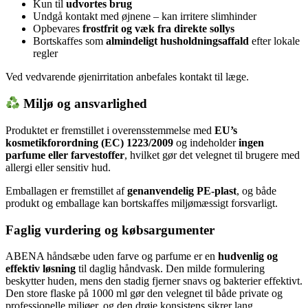
Kun til
udvortes brug
Undgå kontakt med øjnene – kan irritere slimhinder
Opbevares
frostfrit og væk fra direkte sollys
Bortskaffes som
almindeligt husholdningsaffald
efter lokale
regler
Ved vedvarende øjenirritation anbefales kontakt til læge.
Miljø og ansvarlighed
Produktet er fremstillet i overensstemmelse med
EU’s
kosmetikforordning (EC) 1223/2009
og indeholder
ingen
parfume eller farvestoffer
, hvilket gør det velegnet til brugere med
allergi eller sensitiv hud.
Emballagen er fremstillet af
genanvendelig PE-plast
, og både
produkt og emballage kan bortskaffes miljømæssigt forsvarligt.
Faglig vurdering og købsargumenter
ABENA håndsæbe uden farve og parfume er en
hudvenlig og
effektiv løsning
til daglig håndvask. Den milde formulering
beskytter huden, mens den stadig fjerner snavs og bakterier effektivt.
Den store flaske på 1000 ml gør den velegnet til både private og
professionelle miljøer, og den drøje konsistens sikrer lang