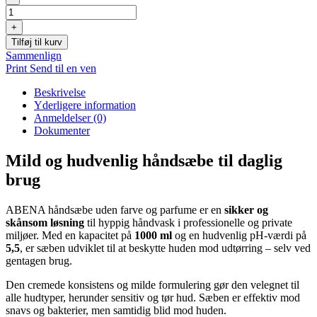
ABENA,
1000
+
ml,
Tilføj til kurv
uden
Sammenlign
farve
Print
Send til en ven
og
parfume
Beskrivelse
antal
Yderligere information
Anmeldelser (0)
Dokumenter
Mild og hudvenlig håndsæbe til daglig
brug
ABENA håndsæbe uden farve og parfume er en
sikker og
skånsom løsning
til hyppig håndvask i professionelle og private
miljøer. Med en kapacitet på
1000 ml
og en hudvenlig pH-værdi på
5,5
, er sæben udviklet til at beskytte huden mod udtørring – selv ved
gentagen brug.
Den cremede konsistens og milde formulering gør den velegnet til
alle hudtyper, herunder sensitiv og tør hud. Sæben er effektiv mod
snavs og bakterier, men samtidig blid mod huden.