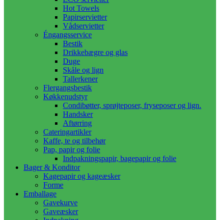
Hot Towels
Papirservietter
Vådservietter
Éngangsservice
Bestik
Drikkebægre og glas
Duge
Skåle og lign
Tallerkener
Flergangsbestik
Køkkenudstyr
Condibøtter, sprøjteposer, fryseposer og lign.
Handsker
Aftørring
Cateringartikler
Kaffe, te og tilbehør
Pap, papir og folie
Indpakningspapir, bagepapir og folie
Bager & Konditor
Kagepapir og kageæsker
Forme
Emballage
Gavekurve
Gaveæsker