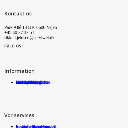
Kontakt os
Park Allé 13 DK-6600 Vejen
+45 40 37 33 51
rikke.kjeldsen@serviwet.dk
FØLG OS !
Information
Om Serviwet
Serviwet blog
Forhandlere
Persondatapolitik
Handelsbetingelser
Det siger kunderne
Jobs
Vor services
Fragt og returneringer
Sikkerhed ved handel
International shopping
Samarbejdspartnere
Leverandørservice