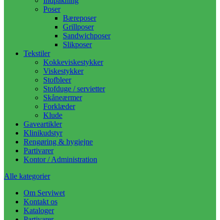
Indpakning
Poser
Bæreposer
Grillposer
Sandwichposer
Slikposer
Tekstiler
Kokkeviskestykker
Viskestykker
Stofbleer
Stofduge / servietter
Skåneærmer
Forklæder
Klude
Gaveartikler
Klinikudstyr
Rengøring & hygiejne
Partivarer
Kontor / Administration
Alle kategorier
Om Serviwet
Kontakt os
Kataloger
Partivarer