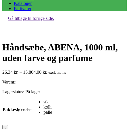
Kataloger
Partivarer
Gå tilbage til forrige side.
Håndsæbe, ABENA, 1000 ml,
uden farve og parfume
Prisinterval:
26,34
kr.
–
15.804,00
kr.
excl. moms
26,34 kr.
Varenr.:
til
15.804,00 kr.
Lagerstatus:
På lager
stk
kolli
Pakkestørrelse
palle
Håndsæbe,
-