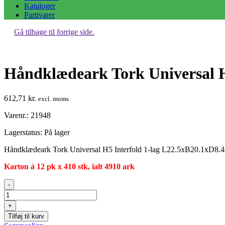
Kataloger
Partivarer
Gå tilbage til forrige side.
Håndklædeark Tork Universal H
612,71
kr.
excl. moms
Varenr.: 21948
Lagerstatus:
På lager
Håndklædeark Tork Universal H5 Interfold 1-lag L22.5xB20.1xD8.
Karton á 12 pk x 410 stk, ialt 4910 ark
Håndklædeark
-
Tork
Universal
+
H5
Tilføj til kurv
Interfold