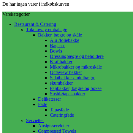
Du har ingen varer i indkøbskurven
Varekategorier
Restaurant & Catering
Take-away emballage
Bakker, bægre og skåle
Alu-/foliebakke
Bagasse
Bowls
Dressingbægre og beholdere
Kraftbakker
Mikrobakker og mikroskåle
Octaview bakker
Salatbakker / minibægre
skumbakker
Papbakker, bægre og bokse
Sushi-/tapasbakker
Delikatesser
Fade
Tapasfade
Cateringfade
Servietter
Ansigtsservietter
Compressed Towels