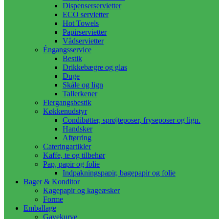
Dispenserservietter
ECO servietter
Hot Towels
Papirservietter
Vådservietter
Éngangsservice
Bestik
Drikkebægre og glas
Duge
Skåle og lign
Tallerkener
Flergangsbestik
Køkkenudstyr
Condibøtter, sprøjteposer, fryseposer og lign.
Handsker
Aftørring
Cateringartikler
Kaffe, te og tilbehør
Pap, papir og folie
Indpakningspapir, bagepapir og folie
Bager & Konditor
Kagepapir og kageæsker
Forme
Emballage
Gavekurve