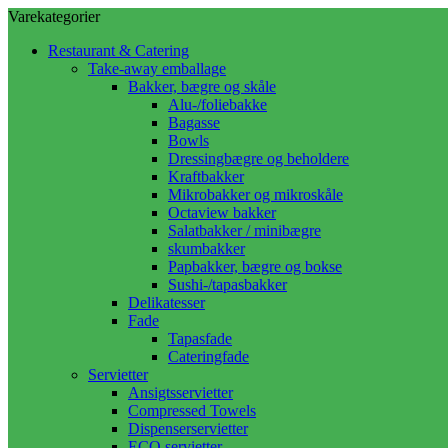
Varekategorier
Restaurant & Catering
Take-away emballage
Bakker, bægre og skåle
Alu-/foliebakke
Bagasse
Bowls
Dressingbægre og beholdere
Kraftbakker
Mikrobakker og mikroskåle
Octaview bakker
Salatbakker / minibægre
skumbakker
Papbakker, bægre og bokse
Sushi-/tapasbakker
Delikatesser
Fade
Tapasfade
Cateringfade
Servietter
Ansigtsservietter
Compressed Towels
Dispenserservietter
ECO servietter