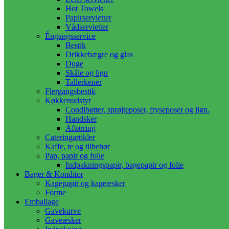
Hot Towels
Papirservietter
Vådservietter
Éngangsservice
Bestik
Drikkebægre og glas
Duge
Skåle og lign
Tallerkener
Flergangsbestik
Køkkenudstyr
Condibøtter, sprøjteposer, fryseposer og lign.
Handsker
Aftørring
Cateringartikler
Kaffe, te og tilbehør
Pap, papir og folie
Indpakningspapir, bagepapir og folie
Bager & Konditor
Kagepapir og kageæsker
Forme
Emballage
Gavekurve
Gaveæsker