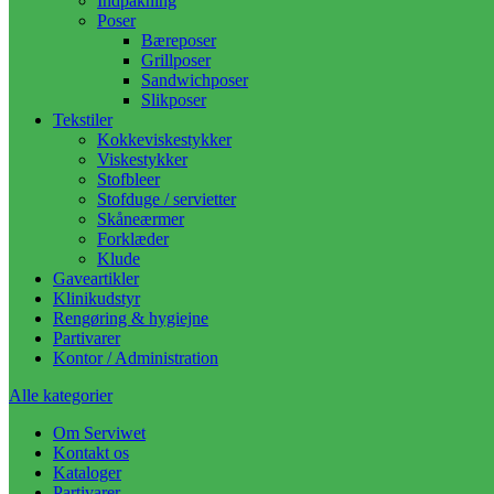
Indpakning
Poser
Bæreposer
Grillposer
Sandwichposer
Slikposer
Tekstiler
Kokkeviskestykker
Viskestykker
Stofbleer
Stofduge / servietter
Skåneærmer
Forklæder
Klude
Gaveartikler
Klinikudstyr
Rengøring & hygiejne
Partivarer
Kontor / Administration
Alle kategorier
Om Serviwet
Kontakt os
Kataloger
Partivarer