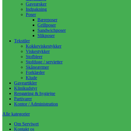
Gaveæsker
Indpakning
Poser
Bæreposer
Grillposer
Sandwichposer
Slikposer
Tekstiler
Kokkeviskestykker
Viskestykker
Stofbleer
Stofduge / servietter
Skåneærmer
Forklæder
Klude
Gaveartikler
Klinikudstyr
Rengøring & hygiejne
Partivarer
Kontor / Administration
Alle kategorier
Om Serviwet
Kontakt os