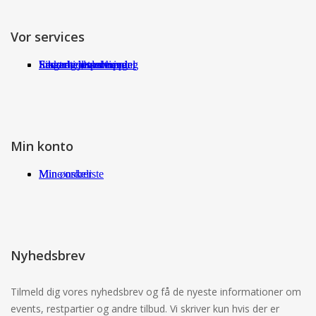
Vor services
Fragt og returneringer
Sikkerhed ved handel
International shopping
Samarbejdspartnere
Leverandørservice
Min konto
Min ønskeliste
Mine ordrer
Nyhedsbrev
Tilmeld dig vores nyhedsbrev og få de nyeste informationer om
events, restpartier og andre tilbud. Vi skriver kun hvis der er