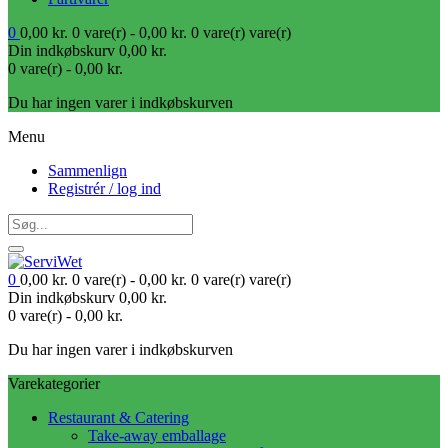
0
0,00
kr.
0 vare(r) -
0,00
kr.
0 vare(r)
vare(r)
Din indkøbskurv
0,00
kr.
0 vare(r) -
0,00
kr.
Du har ingen varer i indkøbskurven
Menu
Sammenlign
Registrér / log ind
0
0,00
kr.
0 vare(r) -
0,00
kr.
0 vare(r)
vare(r)
Din indkøbskurv
0,00
kr.
0 vare(r) -
0,00
kr.
Du har ingen varer i indkøbskurven
Varekategorier
Restaurant & Catering
Take-away emballage