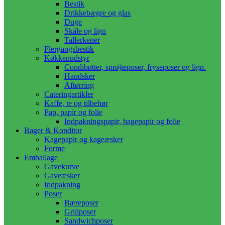
Bestik
Drikkebægre og glas
Duge
Skåle og lign
Tallerkener
Flergangsbestik
Køkkenudstyr
Condibøtter, sprøjteposer, fryseposer og lign.
Handsker
Aftørring
Cateringartikler
Kaffe, te og tilbehør
Pap, papir og folie
Indpakningspapir, bagepapir og folie
Bager & Konditor
Kagepapir og kageæsker
Forme
Emballage
Gavekurve
Gaveæsker
Indpakning
Poser
Bæreposer
Grillposer
Sandwichposer