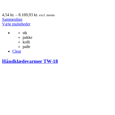
Prisinterval:
4,54
kr.
–
8.169,93
kr.
excl. moms
4,54 kr.
Sammenlign
Dette
til
Vælg muligheder
vare
8.169,93 kr.
stk
har
pakke
flere
kolli
varianter.
palle
Mulighederne
Clear
kan
vælges
Håndklædevarmer TW-18
på
varesiden