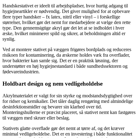
Handskestativet er ideelt til arbejdspladser, hvor hurtig adgang til
hygiejneartikler er nødvendig. Det giver mulighed for at opbevare
flere typer handsker – fx latex, nitril eller vinyl – i forskellige
størrelser, hvilket gør det nemt for medarbejdere at vælge den rette
type. Den gennemsigtige akryl gør det let at se indholdet i hver
æske, hvilket minimerer spild og sikrer, at beholdningen altid er
synlig.
Ved at montere stativet på væggen frigøres bordplads og reduceres
risikoen for kontaminering, da æskerne holdes væk fra overflader,
hvor bakterier kan samle sig. Det er en praktisk løsning, der
understøtter en høj hygiejnestandard i både sundhedssektoren og
fødevareindustrien.
Holdbart design og nem vedligeholdelse
Akrylmaterialet er valgt for sin styrke og modstandsdygtighed over
for ridser og kemikalier. Det tåler daglig rengøring med almindelige
desinfektionsmidler og bevarer sin klarhed over tid.
Monteringshullerne er præcist placeret, så stativet nemt kan fastgøres
til væggen med skruer eller beslag.
Stativets glatte overflade gør det nemt at tørre af, og det kræver
minimal vedligeholdelse. Det er en investering i både funktionalitet