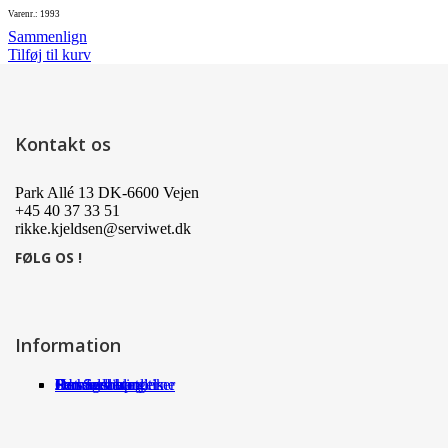
Varenr.: 1993
Sammenlign
Tilføj til kurv
Kontakt os
Park Allé 13 DK-6600 Vejen
+45 40 37 33 51
rikke.kjeldsen@serviwet.dk
FØLG OS !
Information
Om Serviwet
Serviwet blog
Forhandlere
Persondatapolitik
Handelsbetingelser
Det siger kunderne
Jobs