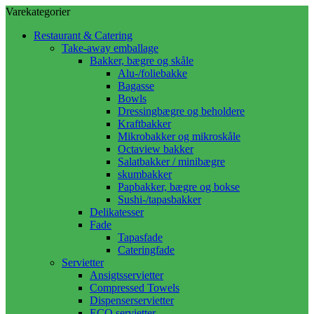
Varekategorier
Restaurant & Catering
Take-away emballage
Bakker, bægre og skåle
Alu-/foliebakke
Bagasse
Bowls
Dressingbægre og beholdere
Kraftbakker
Mikrobakker og mikroskåle
Octaview bakker
Salatbakker / minibægre
skumbakker
Papbakker, bægre og bokse
Sushi-/tapasbakker
Delikatesser
Fade
Tapasfade
Cateringfade
Servietter
Ansigtsservietter
Compressed Towels
Dispenserservietter
ECO servietter