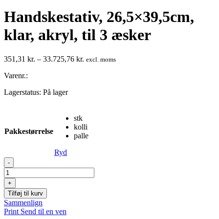
Handskestativ, 26,5×39,5cm,
klar, akryl, til 3 æsker
Prisinterval:
351,31
kr.
–
33.725,76
kr.
excl. moms
351,31 kr.
Varenr.:
til
33.725,76 kr.
Lagerstatus:
På lager
stk
kolli
Pakkestørrelse
palle
Ryd
Handskestativ,
-
26,5x39,5cm,
klar,
+
akryl,
Tilføj til kurv
til
Sammenlign
3
Print
Send til en ven
æsker