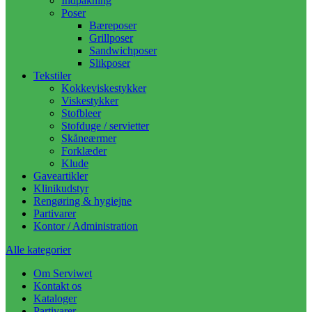
Indpakning
Poser
Bæreposer
Grillposer
Sandwichposer
Slikposer
Tekstiler
Kokkeviskestykker
Viskestykker
Stofbleer
Stofduge / servietter
Skåneærmer
Forklæder
Klude
Gaveartikler
Klinikudstyr
Rengøring & hygiejne
Partivarer
Kontor / Administration
Alle kategorier
Om Serviwet
Kontakt os
Kataloger
Partivarer