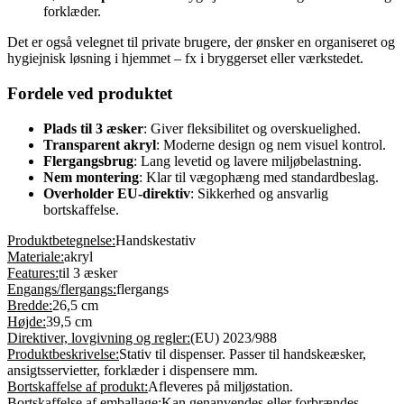
forklæder.
Det er også velegnet til private brugere, der ønsker en organiseret og
hygiejnisk løsning i hjemmet – fx i bryggerset eller værkstedet.
Fordele ved produktet
Plads til 3 æsker
: Giver fleksibilitet og overskuelighed.
Transparent akryl
: Moderne design og nem visuel kontrol.
Flergangsbrug
: Lang levetid og lavere miljøbelastning.
Nem montering
: Klar til vægophæng med standardbeslag.
Overholder EU-direktiv
: Sikkerhed og ansvarlig
bortskaffelse.
Produktbetegnelse:
Handskestativ
Materiale:
akryl
Features:
til 3 æsker
Engangs/flergangs:
flergangs
Bredde:
26,5 cm
Højde:
39,5 cm
Direktiver, lovgivning og regler:
(EU) 2023/988
Produktbeskrivelse:
Stativ til dispenser. Passer til handskeæsker,
ansigtsservietter, forklæder i dispensere mm.
Bortskaffelse af produkt:
Afleveres på miljøstation.
Bortskaffelse af emballage:
Kan genanvendes eller forbrændes.