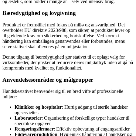
og æstetik, som holder i mange år – selv ved intensiv brug.
Bæredygtighed og lovgivning
Produktet er fremstillet med fokus på miljø og ansvarlighed. Det
overholder EU-direktiv 2023/988, som sikrer, at produktet lever op
til gældende krav om sikkerhed og bortskaffelse. Ved korrekt
håndtering kan emballagen genanvendes eller forbrændes, mens
selve stativet skal afleveres på en miljøstation.
Denne tilgang til bæredygtighed gør stativet til et oplagt valg for
virksomheder, der ønsker at reducere deres miljøaftryk uden at gå på
kompromis med kvalitet og funktionalitet.
Anvendelsesområder og målgrupper
Handskestativet henvender sig til en bred vifte af professionelle
miljøer:
Klinikker og hospitaler
: Hurtig adgang til sterile handsker
og servietter.
Laboratorier
: Organisering af forskellige typer handsker til
specifikke opgaver.
Rengøringsfirmaer
: Effektiv opbevaring af engangsartikler.
Fødevareproduktion
: Hygiejnisk håndtering af handsker og