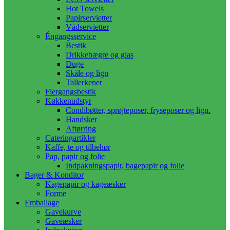
Hot Towels
Papirservietter
Vådservietter
Éngangsservice
Bestik
Drikkebægre og glas
Duge
Skåle og lign
Tallerkener
Flergangsbestik
Køkkenudstyr
Condibøtter, sprøjteposer, fryseposer og lign.
Handsker
Aftørring
Cateringartikler
Kaffe, te og tilbehør
Pap, papir og folie
Indpakningspapir, bagepapir og folie
Bager & Konditor
Kagepapir og kageæsker
Forme
Emballage
Gavekurve
Gaveæsker