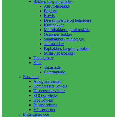
Bakker, bægre og skåle
Alu-/foliebakke
Bagasse
Bowls
Dressingbægre og beholdere
Kraftbakker
Mikrobakker og mikroskåle
Octaview bakker
Salatbakker / minibægre
skumbakker
Papbakker, bægre og bokse
Sushi-/tapasbakker
Delikatesser
Fade
Tapasfade
Cateringfade
Servietter
Ansigtsservietter
Compressed Towels
Dispenserservietter
ECO servietter
Hot Towels
Papirservietter
Vådservietter
Éngangsservice