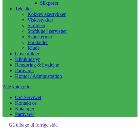
Slikposer
Tekstiler
Kokkeviskestykker
Viskestykker
Stofbleer
Stofduge / servietter
Skåneærmer
Forklæder
Klude
Gaveartikler
Klinikudstyr
Rengøring & hygiejne
Partivarer
Kontor / Administration
Alle kategorier
Om Serviwet
Kontakt os
Kataloger
Partivarer
Gå tilbage til forrige side.