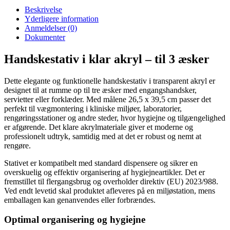
antal
Beskrivelse
Yderligere information
Anmeldelser (0)
Dokumenter
Handskestativ i klar akryl – til 3 æsker
Dette elegante og funktionelle handskestativ i transparent akryl er
designet til at rumme op til tre æsker med engangshandsker,
servietter eller forklæder. Med målene 26,5 x 39,5 cm passer det
perfekt til vægmontering i kliniske miljøer, laboratorier,
rengøringsstationer og andre steder, hvor hygiejne og tilgængelighed
er afgørende. Det klare akrylmateriale giver et moderne og
professionelt udtryk, samtidig med at det er robust og nemt at
rengøre.
Stativet er kompatibelt med standard dispensere og sikrer en
overskuelig og effektiv organisering af hygiejneartikler. Det er
fremstillet til flergangsbrug og overholder direktiv (EU) 2023/988.
Ved endt levetid skal produktet afleveres på en miljøstation, mens
emballagen kan genanvendes eller forbrændes.
Optimal organisering og hygiejne