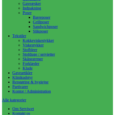
Gaveæsker
Indpakning
Poser
Bæreposer
Grillposer
Sandwichposer
Slikposer
Tekstiler
Kokkeviskestykker
Viskestykker
Stofbleer
Stofduge / servietter
Skåneærmer
Forklæder
Klude
Gaveartikler
Klinikudstyr
Rengøring & hygiejne
Partivarer
Kontor / Administration
Alle kategorier
Om Serviwet
Kontakt os