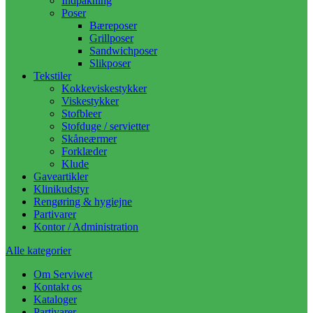
Indpakning
Poser
Bæreposer
Grillposer
Sandwichposer
Slikposer
Tekstiler
Kokkeviskestykker
Viskestykker
Stofbleer
Stofduge / servietter
Skåneærmer
Forklæder
Klude
Gaveartikler
Klinikudstyr
Rengøring & hygiejne
Partivarer
Kontor / Administration
Alle kategorier
Om Serviwet
Kontakt os
Kataloger
Partivarer