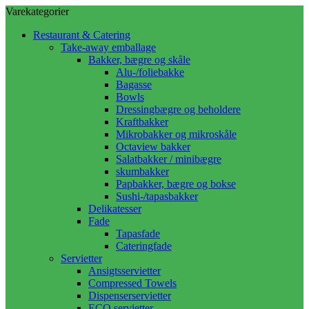
Varekategorier
Restaurant & Catering
Take-away emballage
Bakker, bægre og skåle
Alu-/foliebakke
Bagasse
Bowls
Dressingbægre og beholdere
Kraftbakker
Mikrobakker og mikroskåle
Octaview bakker
Salatbakker / minibægre
skumbakker
Papbakker, bægre og bokse
Sushi-/tapasbakker
Delikatesser
Fade
Tapasfade
Cateringfade
Servietter
Ansigtsservietter
Compressed Towels
Dispenserservietter
ECO servietter