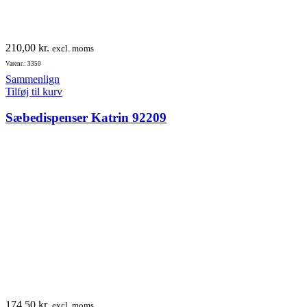
210,00
kr.
excl. moms
Varenr.: 3350
Sammenlign
Tilføj til kurv
Sæbedispenser Katrin 92209
174,50
kr.
excl. moms