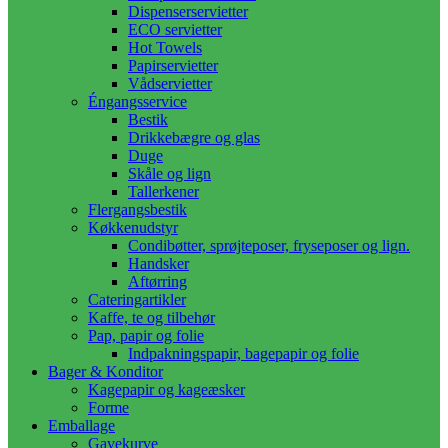
Dispenserservietter
ECO servietter
Hot Towels
Papirservietter
Vådservietter
Éngangsservice
Bestik
Drikkebægre og glas
Duge
Skåle og lign
Tallerkener
Flergangsbestik
Køkkenudstyr
Condibøtter, sprøjteposer, fryseposer og lign.
Handsker
Aftørring
Cateringartikler
Kaffe, te og tilbehør
Pap, papir og folie
Indpakningspapir, bagepapir og folie
Bager & Konditor
Kagepapir og kageæsker
Forme
Emballage
Gavekurve