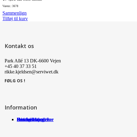
Varenr.: 3678
Sammenlign
Tilføj til kurv
Kontakt os
Park Allé 13 DK-6600 Vejen
+45 40 37 33 51
rikke.kjeldsen@serviwet.dk
FØLG OS !
Information
Om Serviwet
Serviwet blog
Forhandlere
Persondatapolitik
Handelsbetingelser
Det siger kunderne
Jobs