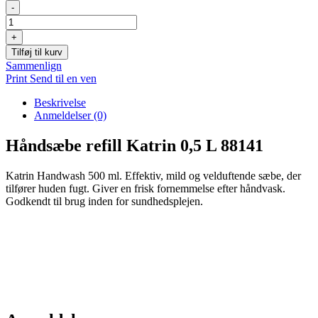
Håndsæbe
-
refill
Katrin
+
0,5L
Tilføj til kurv
88141
Sammenlign
antal
Print
Send til en ven
Beskrivelse
Anmeldelser (0)
Håndsæbe refill Katrin 0,5 L 88141
Katrin Handwash 500 ml. Effektiv, mild og velduftende sæbe, der
tilfører huden fugt. Giver en frisk fornemmelse efter håndvask.
Godkendt til brug inden for sundhedsplejen.