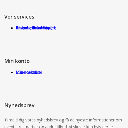
Vor services
Fragt og returneringer
Sikkerhed ved handel
International shopping
Samarbejdspartnere
Leverandørservice
Min konto
Min ønskeliste
Mine ordrer
Nyhedsbrev
Tilmeld dig vores nyhedsbrev og få de nyeste informationer om
events, restpartier og andre tilbud. Vi skriver kun hvis der er