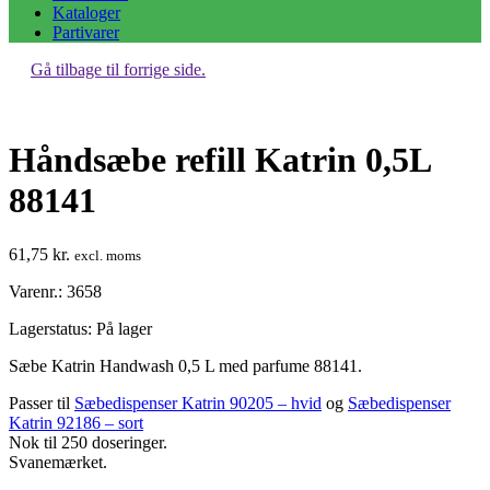
Kataloger
Partivarer
Gå tilbage til forrige side.
Håndsæbe refill Katrin 0,5L
88141
61,75
kr.
excl. moms
Varenr.: 3658
Lagerstatus:
På lager
Sæbe Katrin Handwash 0,5 L med parfume 88141.
Passer til
Sæbedispenser Katrin 90205 – hvid
og
Sæbedispenser
Katrin 92186 – sort
Nok til 250 doseringer.
Svanemærket.