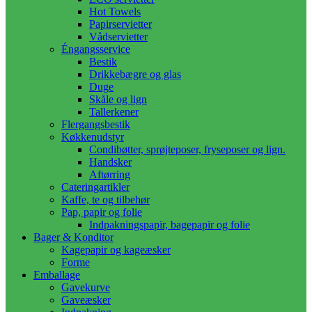
Hot Towels
Papirservietter
Vådservietter
Éngangsservice
Bestik
Drikkebægre og glas
Duge
Skåle og lign
Tallerkener
Flergangsbestik
Køkkenudstyr
Condibøtter, sprøjteposer, fryseposer og lign.
Handsker
Aftørring
Cateringartikler
Kaffe, te og tilbehør
Pap, papir og folie
Indpakningspapir, bagepapir og folie
Bager & Konditor
Kagepapir og kageæsker
Forme
Emballage
Gavekurve
Gaveæsker