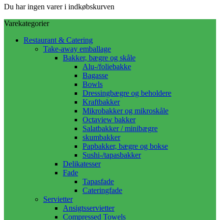
Du har ingen varer i indkøbskurven
Varekategorier
Restaurant & Catering
Take-away emballage
Bakker, bægre og skåle
Alu-/foliebakke
Bagasse
Bowls
Dressingbægre og beholdere
Kraftbakker
Mikrobakker og mikroskåle
Octaview bakker
Salatbakker / minibægre
skumbakker
Papbakker, bægre og bokse
Sushi-/tapasbakker
Delikatesser
Fade
Tapasfade
Cateringfade
Servietter
Ansigtsservietter
Compressed Towels