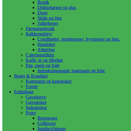
Bestik
Drikkebægre og glas
Duge
Skåle og lign
Tallerkener
Flergangsbestik
Køkkenudstyr
Condibøtter, sprøjteposer, fryseposer og lign.
Handsker
Aftørring
Cateringartikler
Kaffe, te og tilbehør
Pap, papir og folie
Indpakningspapir, bagepapir og folie
Bager & Konditor
Kagepapir og kageæsker
Forme
Emballage
Gavekurve
Gaveæsker
Indpakning
Poser
Bæreposer
Grillposer
Sandwichposer