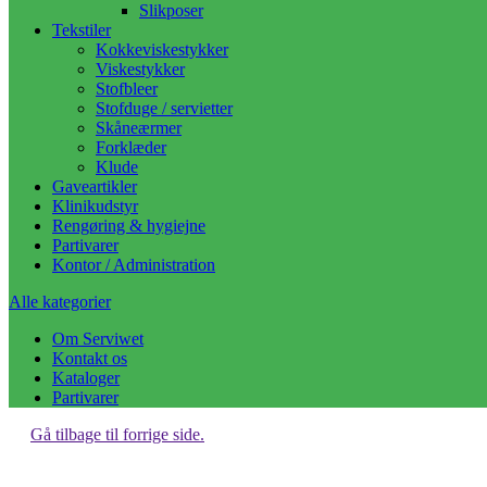
Slikposer
Tekstiler
Kokkeviskestykker
Viskestykker
Stofbleer
Stofduge / servietter
Skåneærmer
Forklæder
Klude
Gaveartikler
Klinikudstyr
Rengøring & hygiejne
Partivarer
Kontor / Administration
Alle kategorier
Om Serviwet
Kontakt os
Kataloger
Partivarer
Gå tilbage til forrige side.