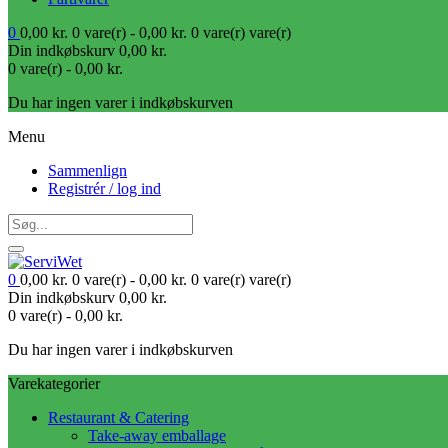
0
0,00
kr.
0 vare(r) -
0,00
kr.
0 vare(r)
vare(r)
Din indkøbskurv
0,00
kr.
0 vare(r) -
0,00
kr.
Du har ingen varer i indkøbskurven
Menu
Sammenlign
Registrér / log ind
0
0,00
kr.
0 vare(r) -
0,00
kr.
0 vare(r)
vare(r)
Din indkøbskurv
0,00
kr.
0 vare(r) -
0,00
kr.
Du har ingen varer i indkøbskurven
Varekategorier
Restaurant & Catering
Take-away emballage