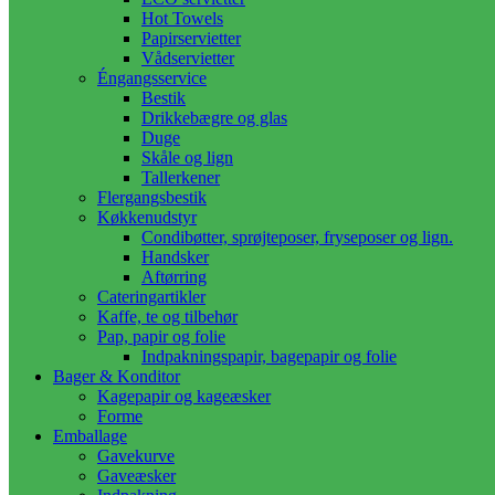
Hot Towels
Papirservietter
Vådservietter
Éngangsservice
Bestik
Drikkebægre og glas
Duge
Skåle og lign
Tallerkener
Flergangsbestik
Køkkenudstyr
Condibøtter, sprøjteposer, fryseposer og lign.
Handsker
Aftørring
Cateringartikler
Kaffe, te og tilbehør
Pap, papir og folie
Indpakningspapir, bagepapir og folie
Bager & Konditor
Kagepapir og kageæsker
Forme
Emballage
Gavekurve
Gaveæsker