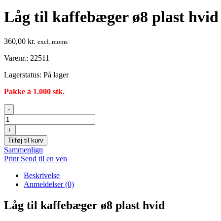
Låg til kaffebæger ø8 plast hvid
360,00
kr.
excl. moms
Varenr.: 22511
Lagerstatus:
På lager
Pakke á 1.000 stk.
Låg
-
til
kaffebæger
+
ø8
Tilføj til kurv
plast
Sammenlign
hvid
Print
Send til en ven
antal
Beskrivelse
Anmeldelser (0)
Låg til kaffebæger ø8 plast hvid