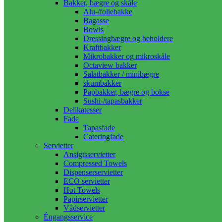
Bakker, bægre og skåle
Alu-/foliebakke
Bagasse
Bowls
Dressingbægre og beholdere
Kraftbakker
Mikrobakker og mikroskåle
Octaview bakker
Salatbakker / minibægre
skumbakker
Papbakker, bægre og bokse
Sushi-/tapasbakker
Delikatesser
Fade
Tapasfade
Cateringfade
Servietter
Ansigtsservietter
Compressed Towels
Dispenserservietter
ECO servietter
Hot Towels
Papirservietter
Vådservietter
Éngangsservice