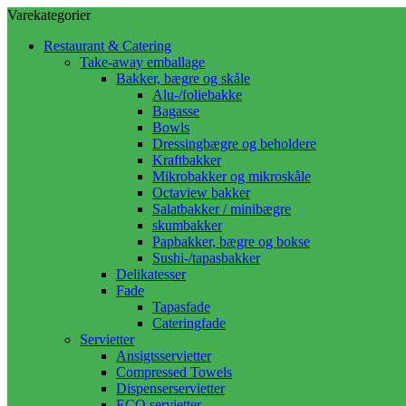
Varekategorier
Restaurant & Catering
Take-away emballage
Bakker, bægre og skåle
Alu-/foliebakke
Bagasse
Bowls
Dressingbægre og beholdere
Kraftbakker
Mikrobakker og mikroskåle
Octaview bakker
Salatbakker / minibægre
skumbakker
Papbakker, bægre og bokse
Sushi-/tapasbakker
Delikatesser
Fade
Tapasfade
Cateringfade
Servietter
Ansigtsservietter
Compressed Towels
Dispenserservietter
ECO servietter