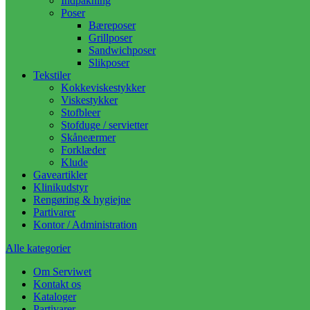
Indpakning
Poser
Bæreposer
Grillposer
Sandwichposer
Slikposer
Tekstiler
Kokkeviskestykker
Viskestykker
Stofbleer
Stofduge / servietter
Skåneærmer
Forklæder
Klude
Gaveartikler
Klinikudstyr
Rengøring & hygiejne
Partivarer
Kontor / Administration
Alle kategorier
Om Serviwet
Kontakt os
Kataloger
Partivarer