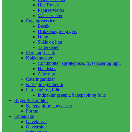
Hot Towels
Papirservietter
Vådservietter
Éngangsservice
Bestik
Drikkebægre og glas
Duge
Skåle og lign
Tallerkener
Flergangsbestik
Køkkenudstyr
Condibøtter, sprøjteposer, fryseposer og lign.
Handsker
Aftørring
Cateringartikler
Kaffe, te og tilbehør
Pap, papir og folie
Indpakningspapir, bagepapir og folie
Bager & Konditor
Kagepapir og kageæsker
Forme
Emballage
Gavekurve
Gaveæsker