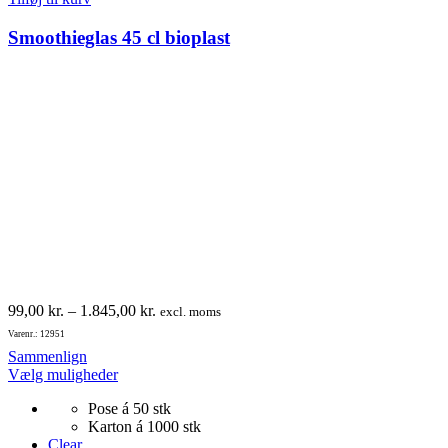
Smoothieglas 45 cl bioplast
Prisinterval:
99,00
kr.
–
1.845,00
kr.
excl. moms
99,00 kr.
Varenr.: 12951
til
Sammenlign
1.845,00 kr.
Dette
Vælg muligheder
vare
Pose á 50 stk
har
Karton á 1000 stk
flere
Clear
varianter.