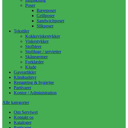
Indpakning
Poser
Bæreposer
Grillposer
Sandwichposer
Slikposer
Tekstiler
Kokkeviskestykker
Viskestykker
Stofbleer
Stofduge / servietter
Skåneærmer
Forklæder
Klude
Gaveartikler
Klinikudstyr
Rengøring & hygiejne
Partivarer
Kontor / Administration
Alle kategorier
Om Serviwet
Kontakt os
Kataloger
Partivarer