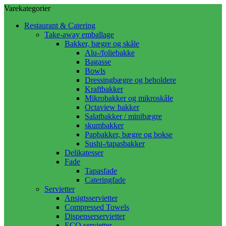
Varekategorier
Restaurant & Catering
Take-away emballage
Bakker, bægre og skåle
Alu-/foliebakke
Bagasse
Bowls
Dressingbægre og beholdere
Kraftbakker
Mikrobakker og mikroskåle
Octaview bakker
Salatbakker / minibægre
skumbakker
Papbakker, bægre og bokse
Sushi-/tapasbakker
Delikatesser
Fade
Tapasfade
Cateringfade
Servietter
Ansigtsservietter
Compressed Towels
Dispenserservietter
ECO servietter