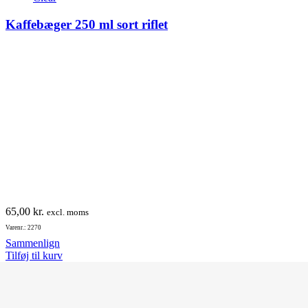
Mulighederne
Kaffebæger 250 ml sort riflet
kan
vælges
på
varesiden
65,00
kr.
excl. moms
Varenr.: 2270
Sammenlign
Tilføj til kurv