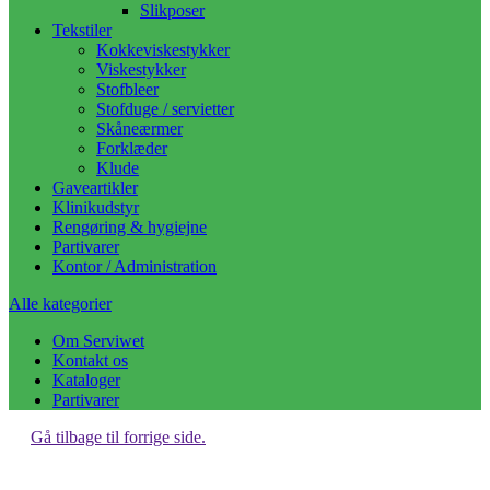
Slikposer
Tekstiler
Kokkeviskestykker
Viskestykker
Stofbleer
Stofduge / servietter
Skåneærmer
Forklæder
Klude
Gaveartikler
Klinikudstyr
Rengøring & hygiejne
Partivarer
Kontor / Administration
Alle kategorier
Om Serviwet
Kontakt os
Kataloger
Partivarer
Gå tilbage til forrige side.