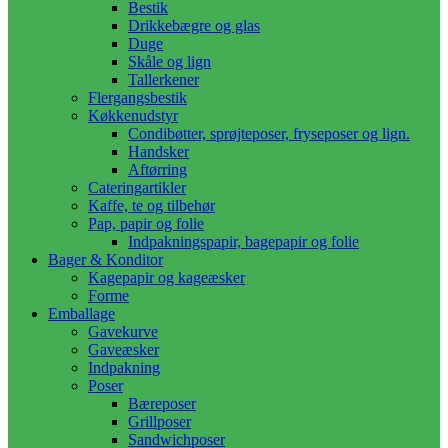
Bestik
Drikkebægre og glas
Duge
Skåle og lign
Tallerkener
Flergangsbestik
Køkkenudstyr
Condibøtter, sprøjteposer, fryseposer og lign.
Handsker
Aftørring
Cateringartikler
Kaffe, te og tilbehør
Pap, papir og folie
Indpakningspapir, bagepapir og folie
Bager & Konditor
Kagepapir og kageæsker
Forme
Emballage
Gavekurve
Gaveæsker
Indpakning
Poser
Bæreposer
Grillposer
Sandwichposer