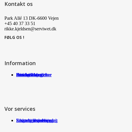
Kontakt os
Park Allé 13 DK-6600 Vejen
+45 40 37 33 51
rikke.kjeldsen@serviwet.dk
FØLG OS !
Information
Om Serviwet
Serviwet blog
Forhandlere
Persondatapolitik
Handelsbetingelser
Det siger kunderne
Jobs
Vor services
Fragt og returneringer
Sikkerhed ved handel
International shopping
Samarbejdspartnere
Leverandørservice