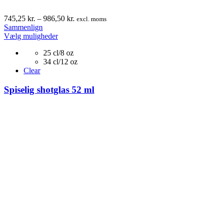
Prisinterval:
745,25
kr.
–
986,50
kr.
excl. moms
745,25 kr.
Sammenlign
Dette
til
Vælg muligheder
vare
986,50 kr.
25 cl/8 oz
har
34 cl/12 oz
flere
Clear
varianter.
Mulighederne
Spiselig shotglas 52 ml
kan
vælges
på
varesiden