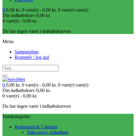
0
0,00
kr.
0 vare(r) -
0,00
kr.
0 vare(r)
vare(r)
Din indkøbskurv
0,00
kr.
0 vare(r) -
0,00
kr.
Du har ingen varer i indkøbskurven
Menu
Sammenlign
Registrér / log ind
0
0,00
kr.
0 vare(r) -
0,00
kr.
0 vare(r)
vare(r)
Din indkøbskurv
0,00
kr.
0 vare(r) -
0,00
kr.
Du har ingen varer i indkøbskurven
Varekategorier
Restaurant & Catering
Take-away emballage