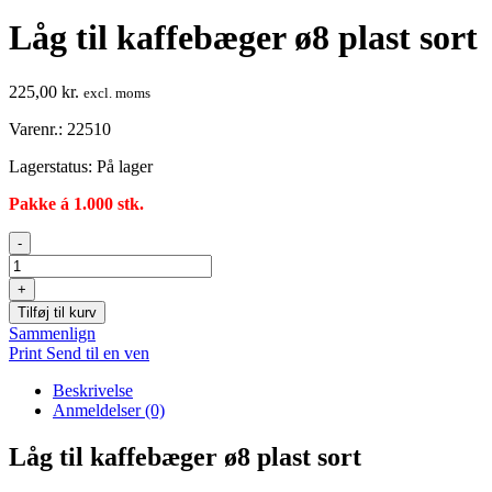
Låg til kaffebæger ø8 plast sort
225,00
kr.
excl. moms
Varenr.: 22510
Lagerstatus:
På lager
Pakke á 1.000 stk.
Låg
-
til
kaffebæger
+
ø8
Tilføj til kurv
plast
Sammenlign
sort
Print
Send til en ven
antal
Beskrivelse
Anmeldelser (0)
Låg til kaffebæger ø8 plast sort