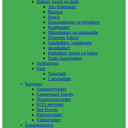
Bakker, bægre og skåle
Alu-/foliebakke
Bagasse
Bowls
Dressingbægre og beholdere
Kraftbakker
Mikrobakker og mikroskåle
Octaview bakker
Salatbakker / minibægre
skumbakker
Papbakker, bægre og bokse
Sushi-/tapasbakker
Delikatesser
Fade
Tapasfade
Cateringfade
Servietter
Ansigtsservietter
Compressed Towels
Dispenserservietter
ECO servietter
Hot Towels
Papirservietter
Vådservietter
Éngangsservice