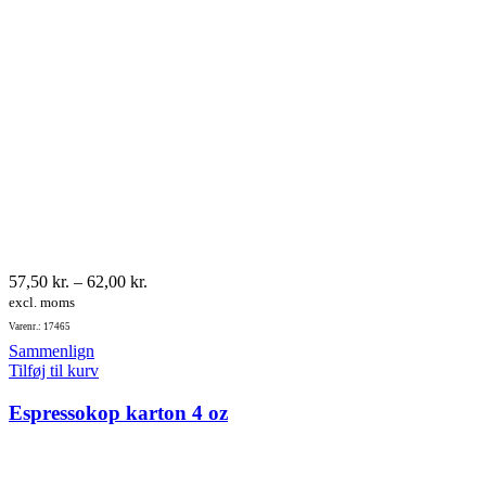
Prisinterval:
57,50
kr.
–
62,00
kr.
57,50 kr.
excl. moms
til
Varenr.: 17465
62,00 kr.
Sammenlign
Tilføj til kurv
Espressokop karton 4 oz