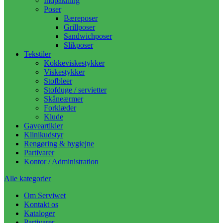
Indpakning
Poser
Bæreposer
Grillposer
Sandwichposer
Slikposer
Tekstiler
Kokkeviskestykker
Viskestykker
Stofbleer
Stofduge / servietter
Skåneærmer
Forklæder
Klude
Gaveartikler
Klinikudstyr
Rengøring & hygiejne
Partivarer
Kontor / Administration
Alle kategorier
Om Serviwet
Kontakt os
Kataloger
Partivarer