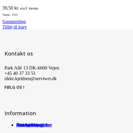
39,50
kr.
excl. moms
Varenr.: 2155
Sammenlign
Tilføj til kurv
Kontakt os
Park Allé 13 DK-6600 Vejen
+45 40 37 33 51
rikke.kjeldsen@serviwet.dk
FØLG OS !
Information
Om Serviwet
Serviwet blog
Forhandlere
Persondatapolitik
Handelsbetingelser
Det siger kunderne
Jobs