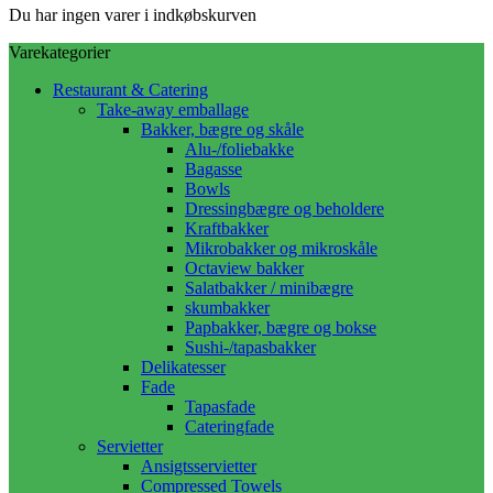
Du har ingen varer i indkøbskurven
Varekategorier
Restaurant & Catering
Take-away emballage
Bakker, bægre og skåle
Alu-/foliebakke
Bagasse
Bowls
Dressingbægre og beholdere
Kraftbakker
Mikrobakker og mikroskåle
Octaview bakker
Salatbakker / minibægre
skumbakker
Papbakker, bægre og bokse
Sushi-/tapasbakker
Delikatesser
Fade
Tapasfade
Cateringfade
Servietter
Ansigtsservietter
Compressed Towels