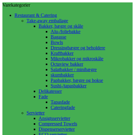
Varekategorier
Restaurant & Catering
Take-away emballage
Bakker, bægre og skåle
Alu-/foliebakke
Bagasse
Bowls
Dressingbægre og beholdere
Kraftbakker
Mikrobakker og mikroskåle
Octaview bakker
Salatbakker / minibægre
skumbakker
Papbakker, bægre og bokse
Sushi-/tapasbakker
Delikatesser
Fade
Tapasfade
Cateringfade
Servietter
Ansigtsservietter
Compressed Towels
Dispenserservietter
ECO servietter