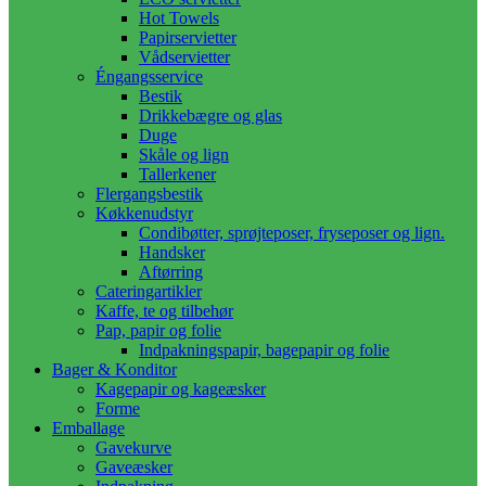
Hot Towels
Papirservietter
Vådservietter
Éngangsservice
Bestik
Drikkebægre og glas
Duge
Skåle og lign
Tallerkener
Flergangsbestik
Køkkenudstyr
Condibøtter, sprøjteposer, fryseposer og lign.
Handsker
Aftørring
Cateringartikler
Kaffe, te og tilbehør
Pap, papir og folie
Indpakningspapir, bagepapir og folie
Bager & Konditor
Kagepapir og kageæsker
Forme
Emballage
Gavekurve
Gaveæsker