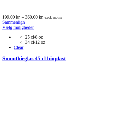
Prisinterval:
199,00
kr.
–
360,00
kr.
excl. moms
199,00 kr.
Sammenlign
Dette
til
Vælg muligheder
vare
360,00 kr.
25 cl/8 oz
har
34 cl/12 oz
flere
Clear
varianter.
Mulighederne
Smoothieglas 45 cl bioplast
kan
vælges
på
varesiden