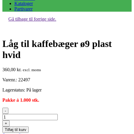
Kataloger
Partivarer
Gå tilbage til forrige side.
Låg til kaffebæger ø9 plast
hvid
360,00
kr.
excl. moms
Varenr.: 22497
Lagerstatus:
På lager
Pakke á 1.000 stk.
Låg
-
til
kaffebæger
+
ø9
Tilføj til kurv
plast