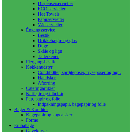
Dispenserservietter
ECO servietter
Hot Towels
Papirservietter
Vådservietter
Éngangsservice
Bestik
Drikkebægre og glas
Duge
Skåle og lign
Tallerkener
Flergangsbestik
Køkkenudstyr
Condibøtter, sprøjteposer, fryseposer og lign.
Handsker
Aftørring
Cateringartikler
Kaffe, te og tilbehør
Pap, papir og folie
Indpakningspapir, bagepapir og folie
Bager & Konditor
Kagepapir og kageæsker
Forme
Emballage
Gavekurve