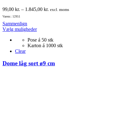
Prisinterval:
99,00
kr.
–
1.845,00
kr.
excl. moms
99,00 kr.
Varenr.: 12951
til
Sammenlign
1.845,00 kr.
Dette
Vælg muligheder
vare
Pose á 50 stk
har
Karton á 1000 stk
flere
Clear
varianter.
Mulighederne
Dome låg sort ø9 cm
kan
vælges
på
varesiden