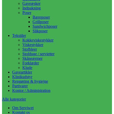
Gaveæsker
Indpakning
Poser
Bæreposer
Grillposer
Sandwichposer
Slikposer
Tekstiler
Kokkeviskestykker
Viskestykker
Stofbleer
Stofduge / servietter
Skåneærmer
Forklæder
Klude
Gaveartikler
Klinikudstyr
Rengøring & hygiejne
Partivarer
Kontor / Administration
Alle kategorier
Om Serviwet
Kontakt os