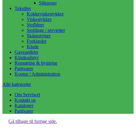
Slikposer
Tekstiler
Kokkeviskestykker
Viskestykker
Stofbleer
Stofduge / servietter
Skåneærmer
Forklæder
Klude
Gaveartikler
Klinikudstyr
Rengøring & hygiejne
Partivarer
Kontor / Administration
Alle kategorier
Om Serviwet
Kontakt os
Kataloger
Partivarer
Gå tilbage til forrige side.