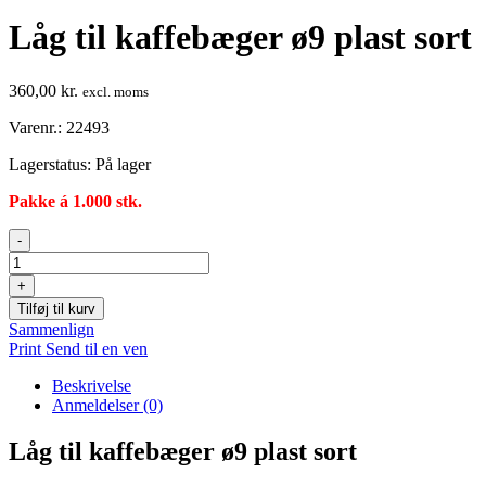
Låg til kaffebæger ø9 plast sort
360,00
kr.
excl. moms
Varenr.: 22493
Lagerstatus:
På lager
Pakke á 1.000 stk.
Låg
-
til
kaffebæger
+
ø9
Tilføj til kurv
plast
Sammenlign
sort
Print
Send til en ven
antal
Beskrivelse
Anmeldelser (0)
Låg til kaffebæger ø9 plast sort