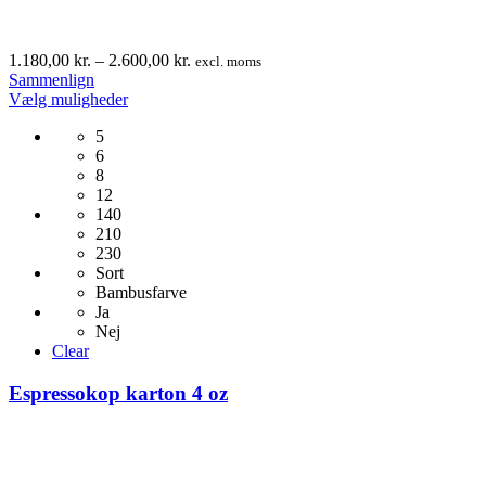
Prisinterval:
1.180,00
kr.
–
2.600,00
kr.
excl. moms
1.180,00 kr.
Sammenlign
Dette
til
Vælg muligheder
vare
2.600,00 kr.
5
har
6
flere
8
varianter.
12
Mulighederne
140
kan
210
vælges
230
på
Sort
varesiden
Bambusfarve
Ja
Nej
Clear
Espressokop karton 4 oz