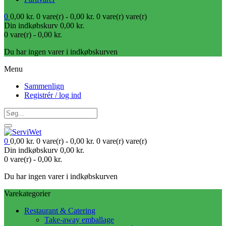
0
0,00
kr.
0 vare(r) -
0,00
kr.
0 vare(r)
vare(r)
Din indkøbskurv
0,00
kr.
0 vare(r) -
0,00
kr.
Du har ingen varer i indkøbskurven
Menu
Sammenlign
Registrér / log ind
0
0,00
kr.
0 vare(r) -
0,00
kr.
0 vare(r)
vare(r)
Din indkøbskurv
0,00
kr.
0 vare(r) -
0,00
kr.
Du har ingen varer i indkøbskurven
Varekategorier
Restaurant & Catering
Take-away emballage