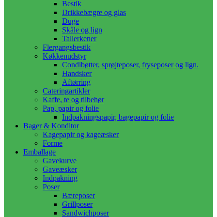
Bestik
Drikkebægre og glas
Duge
Skåle og lign
Tallerkener
Flergangsbestik
Køkkenudstyr
Condibøtter, sprøjteposer, fryseposer og lign.
Handsker
Aftørring
Cateringartikler
Kaffe, te og tilbehør
Pap, papir og folie
Indpakningspapir, bagepapir og folie
Bager & Konditor
Kagepapir og kageæsker
Forme
Emballage
Gavekurve
Gaveæsker
Indpakning
Poser
Bæreposer
Grillposer
Sandwichposer