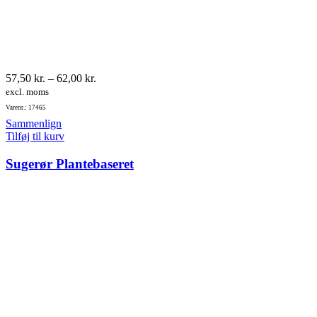
Prisinterval:
57,50
kr.
–
62,00
kr.
57,50 kr.
excl. moms
til
Varenr.: 17465
62,00 kr.
Sammenlign
Tilføj til kurv
Sugerør Plantebaseret