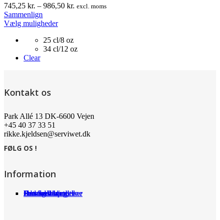
Prisinterval:
745,25
kr.
–
986,50
kr.
excl. moms
745,25 kr.
Sammenlign
Dette
til
Vælg muligheder
vare
986,50 kr.
25 cl/8 oz
har
34 cl/12 oz
flere
Clear
varianter.
Mulighederne
kan
vælges
Kontakt os
på
varesiden
Park Allé 13 DK-6600 Vejen
+45 40 37 33 51
rikke.kjeldsen@serviwet.dk
FØLG OS !
Information
Om Serviwet
Serviwet blog
Forhandlere
Persondatapolitik
Handelsbetingelser
Det siger kunderne
Jobs