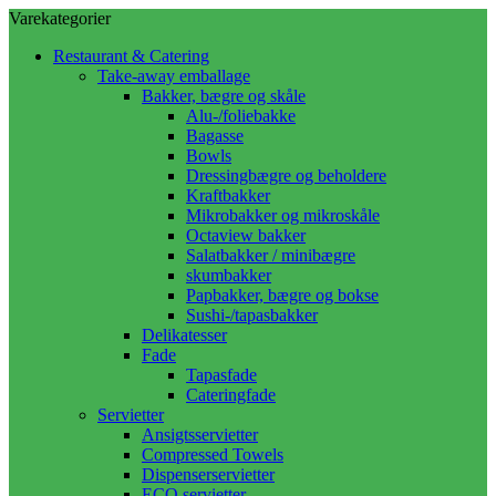
Varekategorier
Restaurant & Catering
Take-away emballage
Bakker, bægre og skåle
Alu-/foliebakke
Bagasse
Bowls
Dressingbægre og beholdere
Kraftbakker
Mikrobakker og mikroskåle
Octaview bakker
Salatbakker / minibægre
skumbakker
Papbakker, bægre og bokse
Sushi-/tapasbakker
Delikatesser
Fade
Tapasfade
Cateringfade
Servietter
Ansigtsservietter
Compressed Towels
Dispenserservietter
ECO servietter