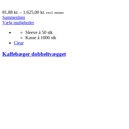
Prisinterval:
81,88
kr.
–
1.625,00
kr.
excl. moms
81,88 kr.
Sammenlign
Dette
til
Vælg muligheder
vare
1.625,00 kr.
Sleeve á 50 stk
har
Kasse á 1000 stk
flere
Clear
varianter.
Mulighederne
Kaffebæger dobbeltvægget
kan
vælges
på
varesiden