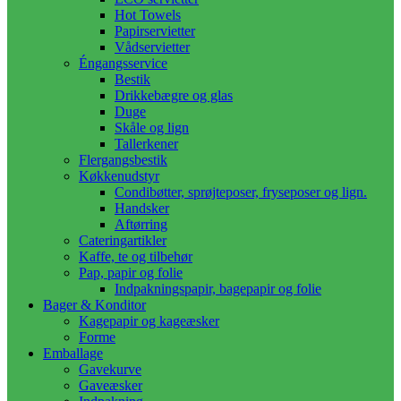
Hot Towels
Papirservietter
Vådservietter
Éngangsservice
Bestik
Drikkebægre og glas
Duge
Skåle og lign
Tallerkener
Flergangsbestik
Køkkenudstyr
Condibøtter, sprøjteposer, fryseposer og lign.
Handsker
Aftørring
Cateringartikler
Kaffe, te og tilbehør
Pap, papir og folie
Indpakningspapir, bagepapir og folie
Bager & Konditor
Kagepapir og kageæsker
Forme
Emballage
Gavekurve
Gaveæsker