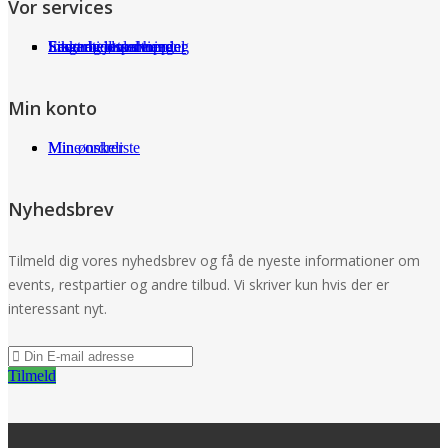
Vor services
Fragt og returneringer
Sikkerhed ved handel
International shopping
Samarbejdspartnere
Leverandørservice
Min konto
Min ønskeliste
Mine ordrer
Nyhedsbrev
Tilmeld dig vores nyhedsbrev og få de nyeste informationer om
events, restpartier og andre tilbud. Vi skriver kun hvis der er
interessant nyt.
Tilmeld