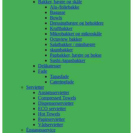
Bakker, bægre og skåle
Alu-/foliebakke
Bagasse
Bowls
Dressingbægre og beholdere
Kraftbakker
Mikrobakker og mikroskåle
Octaview bakker
Salatbakker / minibægre
skumbakker
Papbakker, bægre og bokse
Sushi-/tapasbakker
Delikatesser
Fade
Tapasfade
Cateringfade
Servietter
Ansigtsservietter
Compressed Towels
Dispenserservietter
ECO servietter
Hot Towels
Papirservietter
Vådservietter
Éngangsservice