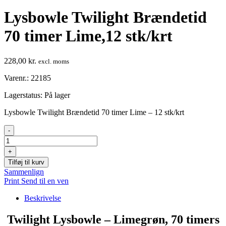
Lysbowle Twilight Brændetid
70 timer Lime,12 stk/krt
228,00
kr.
excl. moms
Varenr.: 22185
Lagerstatus:
På lager
Lysbowle Twilight Brændetid 70 timer Lime – 12 stk/krt
Lysbowle
-
Twilight
Brændetid
+
70
Tilføj til kurv
timer
Sammenlign
Lime,12
Print
Send til en ven
stk/krt
antal
Beskrivelse
️ Twilight Lysbowle – Limegrøn, 70 timers