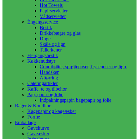
Hot Towels
Papirservietter
Vådservietter
Éngangsservice
Bestik
Drikkebægre og glas
Duge
Skåle og lign
Tallerkener
Flergangsbestik
Køkkenudstyr
Condibøtter, sprøjteposer, fryseposer og lign.
Handsker
Aftørring
Cateringartikler
Kaffe, te og tilbehør
Pap, papir og folie
Indpakningspapir, bagepapir og folie
Bager & Konditor
Kagepapir og kageæsker
Forme
Emballage
Gavekurve
Gaveæsker