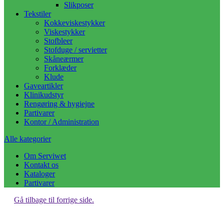
Slikposer
Tekstiler
Kokkeviskestykker
Viskestykker
Stofbleer
Stofduge / servietter
Skåneærmer
Forklæder
Klude
Gaveartikler
Klinikudstyr
Rengøring & hygiejne
Partivarer
Kontor / Administration
Alle kategorier
Om Serviwet
Kontakt os
Kataloger
Partivarer
Gå tilbage til forrige side.