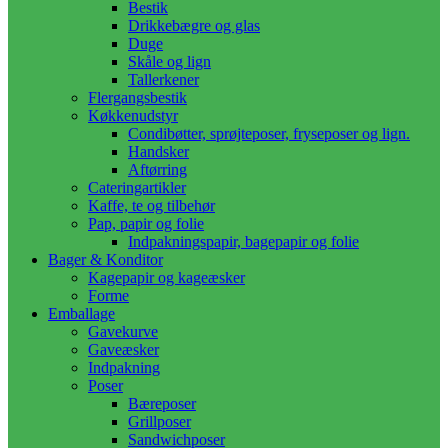
Bestik
Drikkebægre og glas
Duge
Skåle og lign
Tallerkener
Flergangsbestik
Køkkenudstyr
Condibøtter, sprøjteposer, fryseposer og lign.
Handsker
Aftørring
Cateringartikler
Kaffe, te og tilbehør
Pap, papir og folie
Indpakningspapir, bagepapir og folie
Bager & Konditor
Kagepapir og kageæsker
Forme
Emballage
Gavekurve
Gaveæsker
Indpakning
Poser
Bæreposer
Grillposer
Sandwichposer