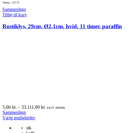
Varenr.: 22175
Sammenlign
Tilføj til kurv
Rustiklys, 29cm, Ø2,1cm, hvid, 11 timer, paraffin
Prisinterval:
5,66
kr.
–
33.111,00
kr.
excl. moms
5,66 kr.
Sammenlign
Dette
til
Vælg muligheder
vare
33.111,00 kr.
stk
har