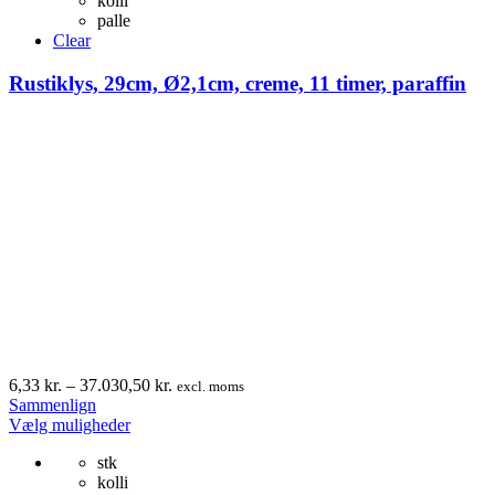
kolli
flere
palle
varianter.
Clear
Mulighederne
kan
Rustiklys, 29cm, Ø2,1cm, creme, 11 timer, paraffin
vælges
på
varesiden
Prisinterval:
6,33
kr.
–
37.030,50
kr.
excl. moms
6,33 kr.
Sammenlign
Dette
til
Vælg muligheder
vare
37.030,50 kr.
stk
har
kolli
flere