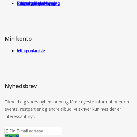
Fragt og returneringer
Sikkerhed ved handel
International shopping
Samarbejdspartnere
Leverandørservice
Min konto
Min ønskeliste
Mine ordrer
Nyhedsbrev
Tilmeld dig vores nyhedsbrev og få de nyeste informationer om
events, restpartier og andre tilbud. Vi skriver kun hvis der er
interessant nyt.
Tilmeld