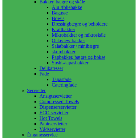
Bakker, bægre og skåle
Alu-/foliebakke
Bagasse
Bowls
Dressingbægre og beholdere
Kraftbakker
Mikrobakker og mikroskåle
Octaview bakker
Salatbakker / minibægre
skumbakker
Papbakker, bægre og bokse
Sushi-/tapasbakker
Delikatesser
Fade
Tapasfade
Cateringfade
Servietter
Ansigtsservietter
Compressed Towels
Dispenserservietter
ECO servietter
Hot Towels
Papirservietter
Vådservietter
Éngangsservice