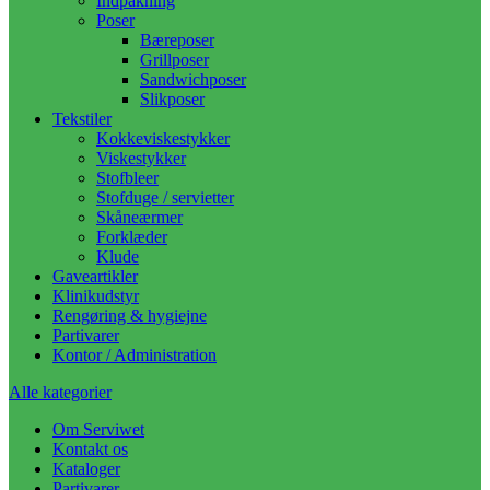
Indpakning
Poser
Bæreposer
Grillposer
Sandwichposer
Slikposer
Tekstiler
Kokkeviskestykker
Viskestykker
Stofbleer
Stofduge / servietter
Skåneærmer
Forklæder
Klude
Gaveartikler
Klinikudstyr
Rengøring & hygiejne
Partivarer
Kontor / Administration
Alle kategorier
Om Serviwet
Kontakt os
Kataloger
Partivarer