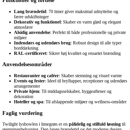
Funktioner og fordele
Lang brændetid
: 70 timer giver maksimal udnyttelse og
færre udskiftninger
Dekorativ og funktionel
: Skaber en varm glød og elegant
atmosfære
Alsidig anvendelse
: Perfekt til både professionelle og private
miljøer
Indendørs og udendørs brug
: Robust design til alle typer
borddækning
RAL-certificeret
: Sikrer høj kvalitet og ensartet brænding
Anvendelsesområder
Restauranter og caféer
: Skaber stemning og visuel varme
Events og fester
: Ideel til bryllupper, receptioner og udendørs
arrangementer
Private hjem
: Til middagsselskaber, hyggeaftener og
dekoration
Hoteller og spa
: Til afslappende miljøer og wellness-områder
Faglig vurdering
Twilight lysbowlen i limegrøn er en
pålidelig og stilfuld løsning
til
stemningsbelysning. Den lange brændetid og det moderne design