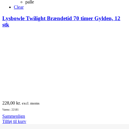
palle
varianter.
Clear
Mulighederne
kan
Lysbowle Twilight Brændetid 70 timer Gylden, 12
vælges
på
stk
varesiden
228,00
kr.
excl. moms
Varenr.: 22181
Sammenlign
Tilføj til kurv