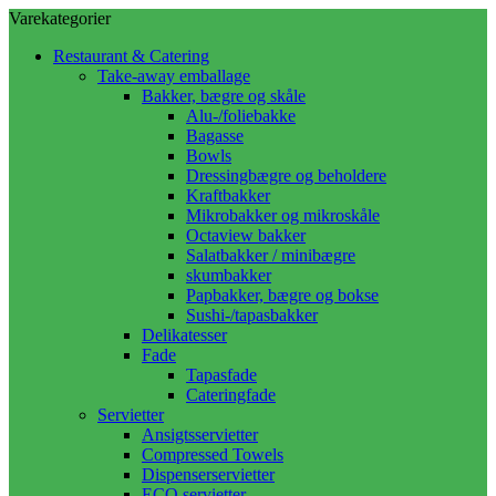
Varekategorier
Restaurant & Catering
Take-away emballage
Bakker, bægre og skåle
Alu-/foliebakke
Bagasse
Bowls
Dressingbægre og beholdere
Kraftbakker
Mikrobakker og mikroskåle
Octaview bakker
Salatbakker / minibægre
skumbakker
Papbakker, bægre og bokse
Sushi-/tapasbakker
Delikatesser
Fade
Tapasfade
Cateringfade
Servietter
Ansigtsservietter
Compressed Towels
Dispenserservietter
ECO servietter