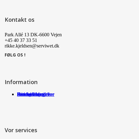
Kontakt os
Park Allé 13 DK-6600 Vejen
+45 40 37 33 51
rikke.kjeldsen@serviwet.dk
FØLG OS !
Information
Om Serviwet
Serviwet blog
Forhandlere
Persondatapolitik
Handelsbetingelser
Det siger kunderne
Jobs
Vor services