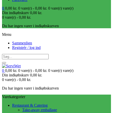
0
0,00
kr.
0 vare(r) -
0,00
kr.
0 vare(r)
vare(r)
Din indkøbskurv
0,00
kr.
0 vare(r) -
0,00
kr.
Du har ingen varer i indkøbskurven
Menu
Sammenlign
Registrér / log ind
0
0,00
kr.
0 vare(r) -
0,00
kr.
0 vare(r)
vare(r)
Din indkøbskurv
0,00
kr.
0 vare(r) -
0,00
kr.
Du har ingen varer i indkøbskurven
Varekategorier
Restaurant & Catering
Take-away emballage