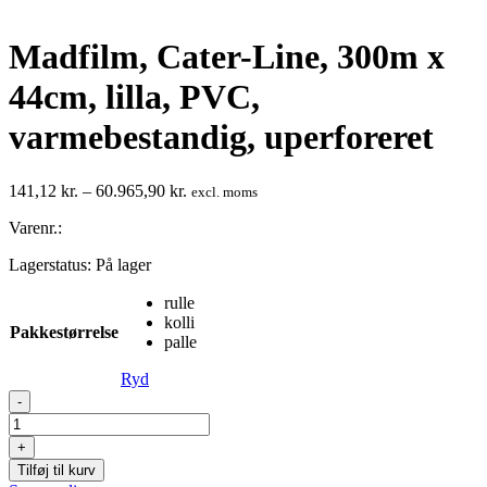
Madfilm, Cater-Line, 300m x
44cm, lilla, PVC,
varmebestandig, uperforeret
Prisinterval:
141,12
kr.
–
60.965,90
kr.
excl. moms
141,12 kr.
Varenr.:
til
60.965,90 kr.
Lagerstatus:
På lager
rulle
kolli
Pakkestørrelse
palle
Ryd
Madfilm,
-
Cater-
Line,
+
300m
Tilføj til kurv
x