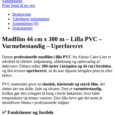
Sammenlign
44cm,
Print
Send til en ven
lilla,
PVC,
Beskrivelse
varmebestandig,
Yderligere information
uperforeret
Anmeldelser (0)
antal
Dokumenter
Madfilm 44 cm x 300 m – Lilla PVC –
Varmebestandig – Uperforeret
Denne
professionelle madfilm i lilla PVC
fra Abena Cater-Line er
udviklet til effektiv indpakning, afdækning og opbevaring af
fødevarer. Filmen måler
300 meter i længden og 44 cm i bredden
,
og den leveres
uperforeret
, så du kan tilpasse længden præcist efter
behov.
PVC-materialet giver en
elastisk, klæbende og stærk film
, der
slutter tæt om skåle, fade og råvarer. Den er
varmebestandig
,
hvilket gør den velegnet til brug i travle køkkener, hvor både
temperaturer og tempo varierer. Den lilla farve gør det nemt at
identificere filmen i professionelle miljøer.
✅ Funktioner og fordele