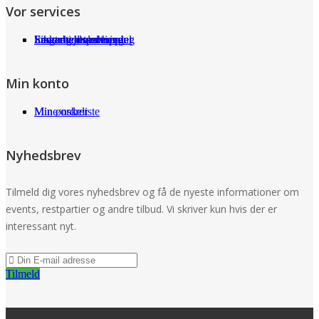
Vor services
Fragt og returneringer
Sikkerhed ved handel
International shopping
Samarbejdspartnere
Leverandørservice
Min konto
Min ønskeliste
Mine ordrer
Nyhedsbrev
Tilmeld dig vores nyhedsbrev og få de nyeste informationer om
events, restpartier og andre tilbud. Vi skriver kun hvis der er
interessant nyt.
Tilmeld