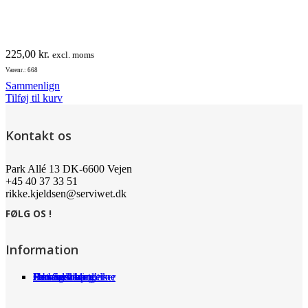
225,00
kr.
excl. moms
Varenr.: 668
Sammenlign
Tilføj til kurv
Kontakt os
Park Allé 13 DK-6600 Vejen
+45 40 37 33 51
rikke.kjeldsen@serviwet.dk
FØLG OS !
Information
Om Serviwet
Serviwet blog
Forhandlere
Persondatapolitik
Handelsbetingelser
Det siger kunderne
Jobs