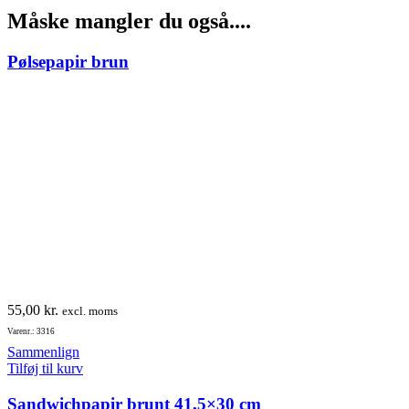
Måske mangler du også....
Pølsepapir brun
55,00
kr.
excl. moms
Varenr.: 3316
Sammenlign
Tilføj til kurv
Sandwichpapir brunt 41,5×30 cm