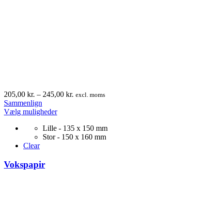
Prisinterval:
205,00
kr.
–
245,00
kr.
excl. moms
205,00 kr.
Sammenlign
Dette
til
Vælg muligheder
vare
245,00 kr.
Lille - 135 x 150 mm
har
Stor - 150 x 160 mm
flere
Clear
varianter.
Mulighederne
Vokspapir
kan
vælges
på
varesiden