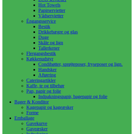
Hot Towels
Papirservietter
Vådservietter
Éngangsservice
Bestik
Drikkebægre og glas
Duge
Skåle og lign
Tallerkener
Flergangsbestik
Køkkenudstyr
Condibøtter, sprøjteposer, fryseposer og lign.
Handsker
Aftørring
Cateringartikler
Kaffe, te og tilbehør
Pap, papir og folie
Indpakningspapir, bagepapir og folie
Bager & Konditor
Kagepapir og kageæsker
Forme
Emballage
Gavekurve
Gaveæsker