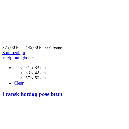
Prisinterval:
375,00
kr.
–
445,00
kr.
excl. moms
375,00 kr.
Sammenlign
Dette
til
Vælg muligheder
vare
445,00 kr.
21 x 33 cm.
har
33 x 42 cm.
flere
37 x 50 cm.
varianter.
Clear
Mulighederne
kan
Fransk hotdog pose brun
vælges
på
varesiden