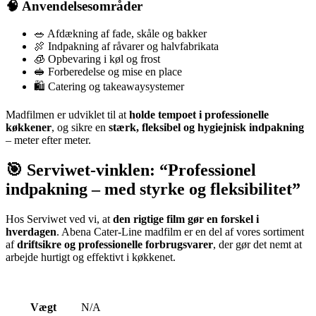
🧠 Anvendelsesområder
🥗 Afdækning af fade, skåle og bakker
🍖 Indpakning af råvarer og halvfabrikata
🧊 Opbevaring i køl og frost
🥪 Forberedelse og mise en place
🛍️ Catering og takeawaysystemer
Madfilmen er udviklet til at
holde tempoet i professionelle
køkkener
, og sikre en
stærk, fleksibel og hygiejnisk indpakning
– meter efter meter.
🎯 Serviwet-vinklen: “Professionel
indpakning – med styrke og fleksibilitet”
Hos Serviwet ved vi, at
den rigtige film gør en forskel i
hverdagen
. Abena Cater-Line madfilm er en del af vores sortiment
af
driftsikre og professionelle forbrugsvarer
, der gør det nemt at
arbejde hurtigt og effektivt i køkkenet.
Vægt
N/A