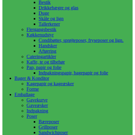
Bestik
Drikkebægre og glas
Duge
Skåle og lign
Tallerkener
Flergangsbestik
Køkkenudstyr
Condibøtter, sprøjteposer, fryseposer og lign.
Handsker
Aftørring
Cateringartikler
Kaffe, te og tilbehør
Pap, papir og folie
Indpakningspapir, bagepapir og folie
Bager & Konditor
Kagepapir og kageæsker
Forme
Emballage
Gavekurve
Gaveæsker
Indpakning
Poser
Bæreposer
Grillposer
Sandwichposer