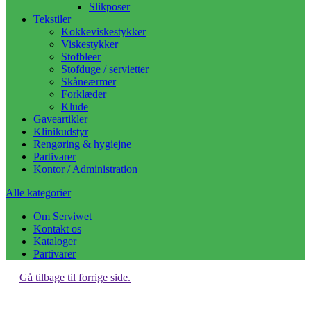
Slikposer
Tekstiler
Kokkeviskestykker
Viskestykker
Stofbleer
Stofduge / servietter
Skåneærmer
Forklæder
Klude
Gaveartikler
Klinikudstyr
Rengøring & hygiejne
Partivarer
Kontor / Administration
Alle kategorier
Om Serviwet
Kontakt os
Kataloger
Partivarer
Gå tilbage til forrige side.