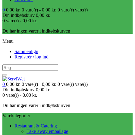
0
0,00
kr.
0 vare(r) -
0,00
kr.
0 vare(r)
vare(r)
Din indkøbskurv
0,00
kr.
0 vare(r) -
0,00
kr.
Du har ingen varer i indkøbskurven
Menu
Sammenlign
Registrér / log ind
0
0,00
kr.
0 vare(r) -
0,00
kr.
0 vare(r)
vare(r)
Din indkøbskurv
0,00
kr.
0 vare(r) -
0,00
kr.
Du har ingen varer i indkøbskurven
Varekategorier
Restaurant & Catering
Take-away emballage