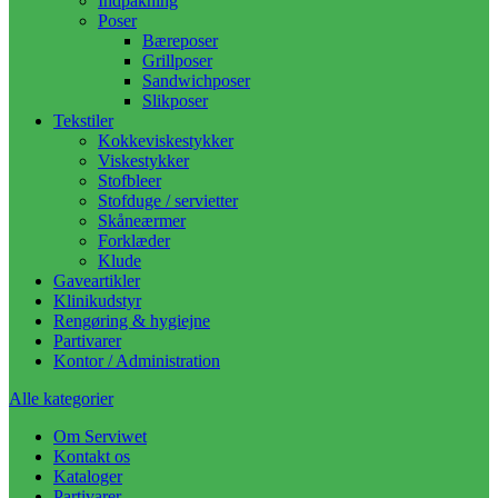
Indpakning
Poser
Bæreposer
Grillposer
Sandwichposer
Slikposer
Tekstiler
Kokkeviskestykker
Viskestykker
Stofbleer
Stofduge / servietter
Skåneærmer
Forklæder
Klude
Gaveartikler
Klinikudstyr
Rengøring & hygiejne
Partivarer
Kontor / Administration
Alle kategorier
Om Serviwet
Kontakt os
Kataloger
Partivarer