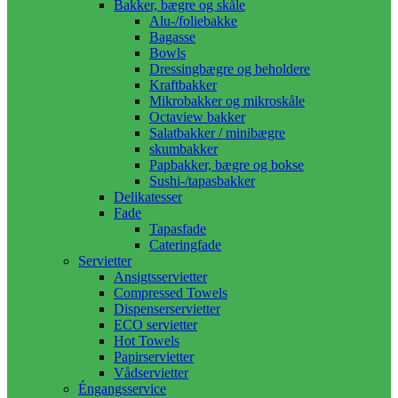
Bakker, bægre og skåle
Alu-/foliebakke
Bagasse
Bowls
Dressingbægre og beholdere
Kraftbakker
Mikrobakker og mikroskåle
Octaview bakker
Salatbakker / minibægre
skumbakker
Papbakker, bægre og bokse
Sushi-/tapasbakker
Delikatesser
Fade
Tapasfade
Cateringfade
Servietter
Ansigtsservietter
Compressed Towels
Dispenserservietter
ECO servietter
Hot Towels
Papirservietter
Vådservietter
Éngangsservice