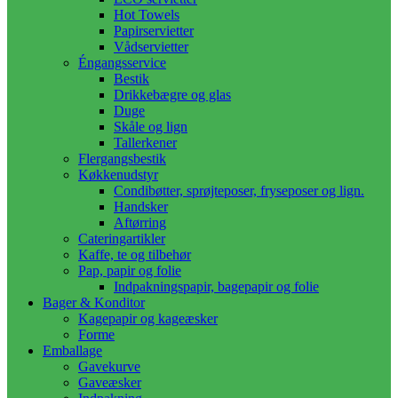
Hot Towels
Papirservietter
Vådservietter
Éngangsservice
Bestik
Drikkebægre og glas
Duge
Skåle og lign
Tallerkener
Flergangsbestik
Køkkenudstyr
Condibøtter, sprøjteposer, fryseposer og lign.
Handsker
Aftørring
Cateringartikler
Kaffe, te og tilbehør
Pap, papir og folie
Indpakningspapir, bagepapir og folie
Bager & Konditor
Kagepapir og kageæsker
Forme
Emballage
Gavekurve
Gaveæsker