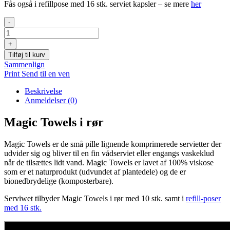
Fås også i refillpose med 16 stk. serviet kapsler – se mere
her
Magic
-
Towels
i
+
rør
Tilføj til kurv
antal
Sammenlign
Print
Send til en ven
Beskrivelse
Anmeldelser (0)
Magic Towels i rør
Magic Towels er de små pille lignende komprimerede servietter der
udvider sig og bliver til en fin vådserviet eller engangs vaskeklud
når de tilsættes lidt vand. Magic Towels er lavet af 100% viskose
som er et naturprodukt (udvundet af plantedele) og de er
bionedbrydelige (komposterbare).
Serviwet tilbyder Magic Towels i rør med 10 stk. samt i
refill-poser
med 16 stk.