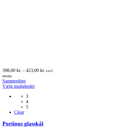
Prisinterval:
398,00
kr.
–
423,00
kr.
excl.
398,00 kr.
moms
til
Sammenlign
Dette
423,00 kr.
Vælg muligheder
vare
3
har
4
flere
5
varianter.
Clear
Mulighederne
kan
Portions glasskål
vælges
på