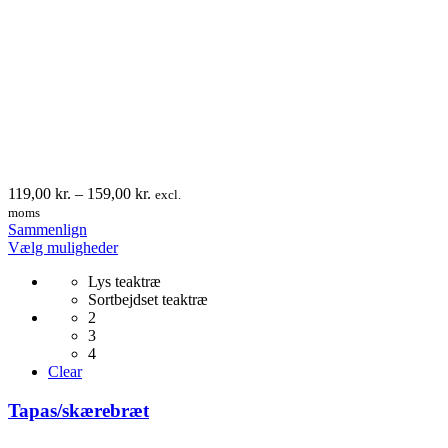
Prisinterval:
119,00
kr.
–
159,00
kr.
excl.
119,00 kr.
moms
til
Sammenlign
Dette
159,00 kr.
Vælg muligheder
vare
Lys teaktræ
har
Sortbejdset teaktræ
flere
2
varianter.
3
Mulighederne
4
kan
Clear
vælges
på
Tapas/skærebræt
varesiden