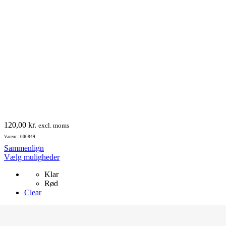
varesiden
120,00
kr.
excl. moms
Varenr.: 000849
Sammenlign
Dette
Vælg muligheder
vare
Klar
har
Rød
flere
Clear
varianter.
Mulighederne
kan
vælges