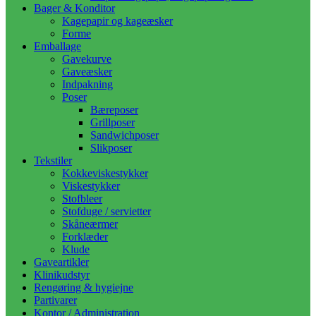
Bager & Konditor
Kagepapir og kageæsker
Forme
Emballage
Gavekurve
Gaveæsker
Indpakning
Poser
Bæreposer
Grillposer
Sandwichposer
Slikposer
Tekstiler
Kokkeviskestykker
Viskestykker
Stofbleer
Stofduge / servietter
Skåneærmer
Forklæder
Klude
Gaveartikler
Klinikudstyr
Rengøring & hygiejne
Partivarer
Kontor / Administration