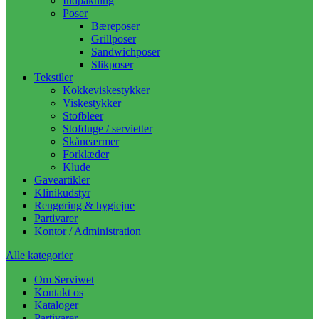
Indpakning
Poser
Bæreposer
Grillposer
Sandwichposer
Slikposer
Tekstiler
Kokkeviskestykker
Viskestykker
Stofbleer
Stofduge / servietter
Skåneærmer
Forklæder
Klude
Gaveartikler
Klinikudstyr
Rengøring & hygiejne
Partivarer
Kontor / Administration
Alle kategorier
Om Serviwet
Kontakt os
Kataloger
Partivarer