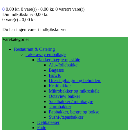
0
0,00
kr.
0 vare(r) -
0,00
kr.
0 vare(r)
vare(r)
Din indkøbskurv
0,00
kr.
0 vare(r) -
0,00
kr.
Du har ingen varer i indkøbskurven
Varekategorier
Restaurant & Catering
Take-away emballage
Bakker, bægre og skåle
Alu-/foliebakke
Bagasse
Bowls
Dressingbægre og beholdere
Kraftbakker
Mikrobakker og mikroskåle
Octaview bakker
Salatbakker / minibægre
skumbakker
Papbakker, bægre og bokse
Sushi-/tapasbakker
Delikatesser
Fade