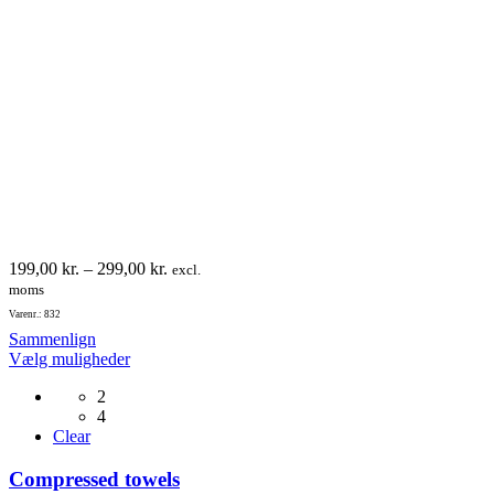
Prisinterval:
199,00
kr.
–
299,00
kr.
excl.
199,00 kr.
moms
til
Varenr.: 832
299,00 kr.
Sammenlign
Dette
Vælg muligheder
vare
2
har
4
flere
Clear
varianter.
Mulighederne
Compressed towels
kan