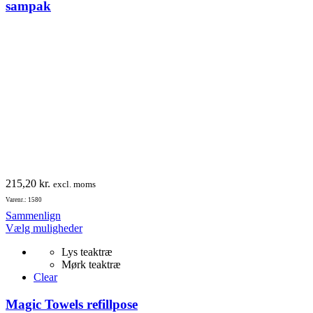
vælges
sampak
på
varesiden
215,20
kr.
excl. moms
Varenr.: 1580
Sammenlign
Dette
Vælg muligheder
vare
Lys teaktræ
har
Mørk teaktræ
flere
Clear
varianter.
Mulighederne
Magic Towels refillpose
kan