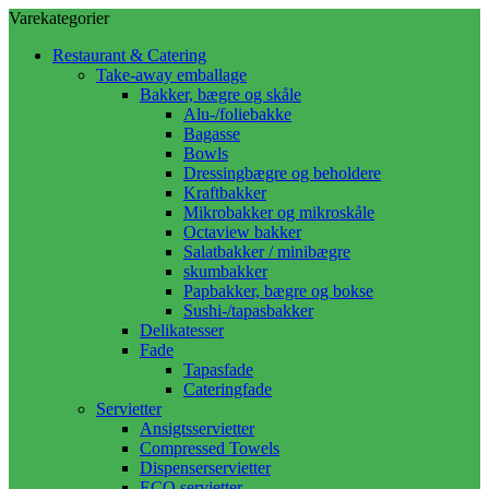
Varekategorier
Restaurant & Catering
Take-away emballage
Bakker, bægre og skåle
Alu-/foliebakke
Bagasse
Bowls
Dressingbægre og beholdere
Kraftbakker
Mikrobakker og mikroskåle
Octaview bakker
Salatbakker / minibægre
skumbakker
Papbakker, bægre og bokse
Sushi-/tapasbakker
Delikatesser
Fade
Tapasfade
Cateringfade
Servietter
Ansigtsservietter
Compressed Towels
Dispenserservietter
ECO servietter