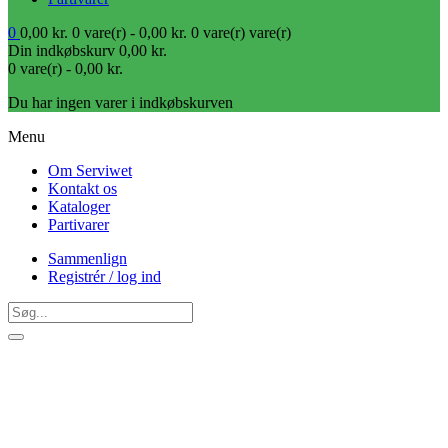
0
0,00
kr.
0 vare(r) -
0,00
kr.
0 vare(r)
vare(r)
Din indkøbskurv
0,00
kr.
0 vare(r) -
0,00
kr.
Du har ingen varer i indkøbskurven
Menu
Om Serviwet
Kontakt os
Kataloger
Partivarer
Sammenlign
Registrér / log ind