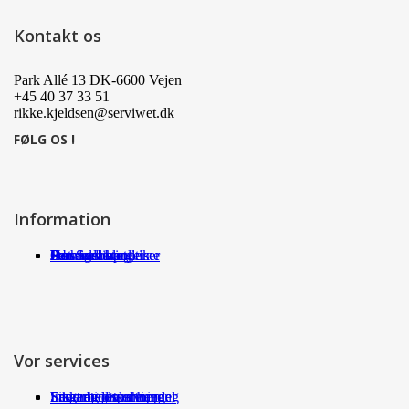
på
varesiden
Kontakt os
Park Allé 13 DK-6600 Vejen
+45 40 37 33 51
rikke.kjeldsen@serviwet.dk
FØLG OS !
Information
Om Serviwet
Serviwet blog
Forhandlere
Persondatapolitik
Handelsbetingelser
Det siger kunderne
Jobs
Vor services
Fragt og returneringer
Sikkerhed ved handel
International shopping
Samarbejdspartnere
Leverandørservice