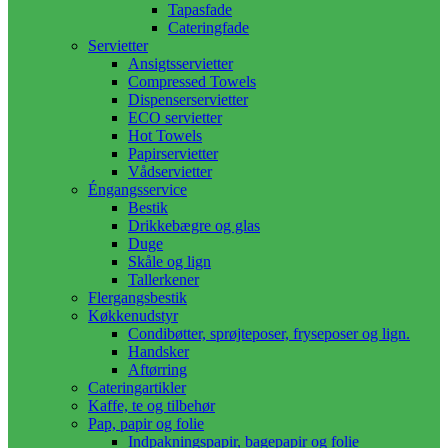
Tapasfade
Cateringfade
Servietter
Ansigtsservietter
Compressed Towels
Dispenserservietter
ECO servietter
Hot Towels
Papirservietter
Vådservietter
Éngangsservice
Bestik
Drikkebægre og glas
Duge
Skåle og lign
Tallerkener
Flergangsbestik
Køkkenudstyr
Condibøtter, sprøjteposer, fryseposer og lign.
Handsker
Aftørring
Cateringartikler
Kaffe, te og tilbehør
Pap, papir og folie
Indpakningspapir, bagepapir og folie