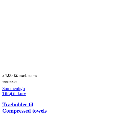
vælges
på
varesiden
24,00
kr.
excl. moms
Varenr.: 2522
Sammenlign
Tilføj til kurv
Træholder til
Compressed towels