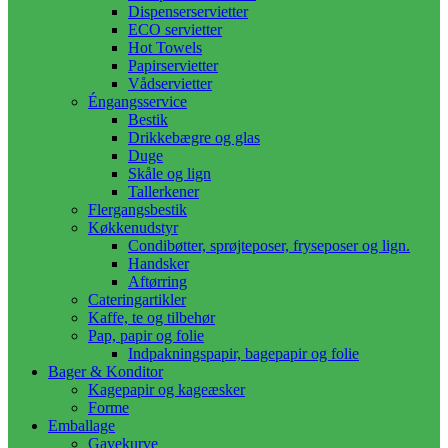
Dispenserservietter
ECO servietter
Hot Towels
Papirservietter
Vådservietter
Éngangsservice
Bestik
Drikkebægre og glas
Duge
Skåle og lign
Tallerkener
Flergangsbestik
Køkkenudstyr
Condibøtter, sprøjteposer, fryseposer og lign.
Handsker
Aftørring
Cateringartikler
Kaffe, te og tilbehør
Pap, papir og folie
Indpakningspapir, bagepapir og folie
Bager & Konditor
Kagepapir og kageæsker
Forme
Emballage
Gavekurve