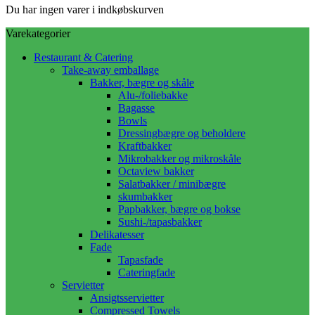
Du har ingen varer i indkøbskurven
Varekategorier
Restaurant & Catering
Take-away emballage
Bakker, bægre og skåle
Alu-/foliebakke
Bagasse
Bowls
Dressingbægre og beholdere
Kraftbakker
Mikrobakker og mikroskåle
Octaview bakker
Salatbakker / minibægre
skumbakker
Papbakker, bægre og bokse
Sushi-/tapasbakker
Delikatesser
Fade
Tapasfade
Cateringfade
Servietter
Ansigtsservietter
Compressed Towels