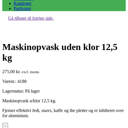
Kataloger
Partivarer
Gå tilbage til forrige side.
Maskinopvask uden klor 12,5
kg
275,00
kr.
excl. moms
Varenr.: 4188
Lagerstatus:
På lager
Maskinopvask u/klor 12,5 kg.
Fjerner effektivt fedt, snavs, kaffe og the pletter og er inhiberet over
for aluminium.
Maskinopvask
-