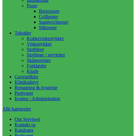
Indpakning
Poser
Bæreposer
Grillposer
Sandwichposer
Slikposer
Tekstiler
Kokkeviskestykker
Viskestykker
Stofbleer
Stofduge / servietter
Skåneærmer
Forklæder
Klude
Gaveartikler
Klinikudstyr
Rengøring & hygiejne
Partivarer
Kontor / Administration
Alle kategorier
Om Serviwet
Kontakt os
Kataloger
Partivarer