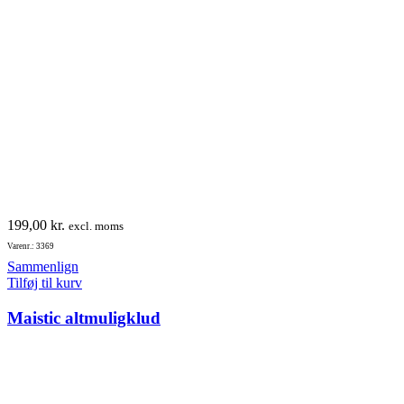
199,00
kr.
excl. moms
Varenr.: 3369
Sammenlign
Tilføj til kurv
Maistic altmuligklud