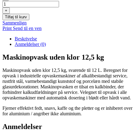
uden
klor
+
12,5
Tilføj til kurv
kg
Sammenlign
antal
Print
Send til en ven
Beskrivelse
Anmeldelser (0)
Maskinopvask uden klor 12,5 kg
Maskinopvask uden klor 12,5 kg, svarende til 12 L. Beregnet for
opvask i industrielle opvaskemaskiner af alkalibestandigt service,
rustfrit stål, varmebestandigt kunststof og porcelæn med stabile
glasurdekorationer. Maskinopvasken er tilsat en kalkbinder, der
forhindrer kalkudfældninger på service. Velegnet til opvask i alle
opvaskemaskiner med automatisk dosering i blødt eller hårdt vand.
Fjerner effektivt fedt, snavs, kaffe og the pletter og er inhiberet over
for aluminium / angriber ikke aluminium.
Anmeldelser