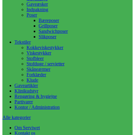
Gaveæsker
Indpakning
Poser
Bæreposer
Grillposer
Sandwichposer
Slikposer
Tekstiler
Kokkeviskestykker
Viskestykker
Stofbleer
Stofduge / servietter
Skåneærmer
Forklæder
Klude
Gaveartikler
Klinikudstyr
Rengøring & hygiejne
Partivarer
Kontor / Administration
Alle kategorier
Om Serviwet
Kontakt os