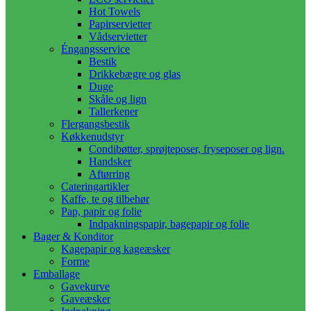
Hot Towels
Papirservietter
Vådservietter
Éngangsservice
Bestik
Drikkebægre og glas
Duge
Skåle og lign
Tallerkener
Flergangsbestik
Køkkenudstyr
Condibøtter, sprøjteposer, fryseposer og lign.
Handsker
Aftørring
Cateringartikler
Kaffe, te og tilbehør
Pap, papir og folie
Indpakningspapir, bagepapir og folie
Bager & Konditor
Kagepapir og kageæsker
Forme
Emballage
Gavekurve
Gaveæsker