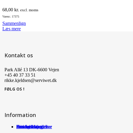
68,00
kr.
excl. moms
Varenr.: 17375
Sammenlign
Læs mere
Kontakt os
Park Allé 13 DK-6600 Vejen
+45 40 37 33 51
rikke.kjeldsen@serviwet.dk
FØLG OS !
Information
Om Serviwet
Serviwet blog
Forhandlere
Persondatapolitik
Handelsbetingelser
Det siger kunderne
Jobs