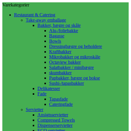
Varekategorier
Restaurant & Catering
Take-away emballage
Bakker, bægre og skåle
Alu-/foliebakke
Bagasse
Bowls
Dressingbægre og beholdere
Kraftbakker
Mikrobakker og mikroskåle
Octaview bakker
Salatbakker / minibægre
skumbakker
Papbakker, bægre og bokse
Sushi-/tapasbakker
Delikatesser
Fade
Tapasfade
Cateringfade
Servietter
Ansigtsservietter
Compressed Towels
Dispenserservietter
ECO servietter