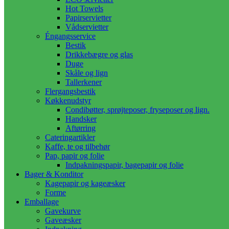
Hot Towels
Papirservietter
Vådservietter
Éngangsservice
Bestik
Drikkebægre og glas
Duge
Skåle og lign
Tallerkener
Flergangsbestik
Køkkenudstyr
Condibøtter, sprøjteposer, fryseposer og lign.
Handsker
Aftørring
Cateringartikler
Kaffe, te og tilbehør
Pap, papir og folie
Indpakningspapir, bagepapir og folie
Bager & Konditor
Kagepapir og kageæsker
Forme
Emballage
Gavekurve
Gaveæsker