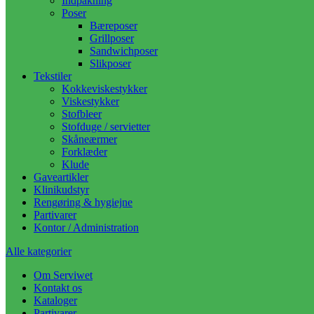
Indpakning
Poser
Bæreposer
Grillposer
Sandwichposer
Slikposer
Tekstiler
Kokkeviskestykker
Viskestykker
Stofbleer
Stofduge / servietter
Skåneærmer
Forklæder
Klude
Gaveartikler
Klinikudstyr
Rengøring & hygiejne
Partivarer
Kontor / Administration
Alle kategorier
Om Serviwet
Kontakt os
Kataloger
Partivarer