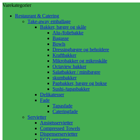
Varekategorier
Restaurant & Catering
Take-away emballage
Bakker, bægre og skåle
Alu-/foliebakke
Bagasse
Bowls
Dressingbægre og beholdere
Kraftbakker
Mikrobakker og mikroskåle
Octaview bakker
Salatbakker / minibægre
skumbakker
Papbakker, bægre og bokse
Sushi-/tapasbakker
Delikatesser
Fade
Tapasfade
Cateringfade
Servietter
Ansigtsservietter
Compressed Towels
Dispenserservietter
ECO servietter