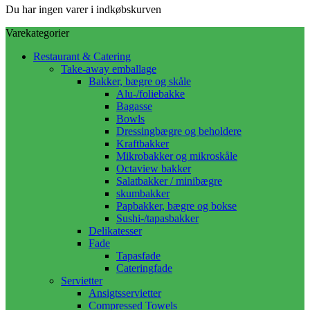
Du har ingen varer i indkøbskurven
Varekategorier
Restaurant & Catering
Take-away emballage
Bakker, bægre og skåle
Alu-/foliebakke
Bagasse
Bowls
Dressingbægre og beholdere
Kraftbakker
Mikrobakker og mikroskåle
Octaview bakker
Salatbakker / minibægre
skumbakker
Papbakker, bægre og bokse
Sushi-/tapasbakker
Delikatesser
Fade
Tapasfade
Cateringfade
Servietter
Ansigtsservietter
Compressed Towels