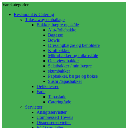
Varekategorier
Restaurant & Catering
Take-away emballage
Bakker, bægre og skåle
Alu-/foliebakke
Bagasse
Bowls
Dressingbægre og beholdere
Kraftbakker
Mikrobakker og mikroskåle
Octaview bakker
Salatbakker / minibægre
skumbakker
Papbakker, bægre og bokse
Sushi-/tapasbakker
Delikatesser
Fade
Tapasfade
Cateringfade
Servietter
Ansigtsservietter
Compressed Towels
Dispenserservietter
ECO servietter