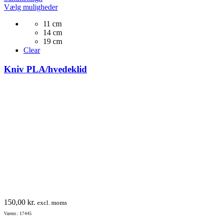
Dette
Vælg muligheder
vare
11 cm
har
14 cm
flere
19 cm
varianter.
Clear
Mulighederne
kan
Kniv PLA/hvedeklid
vælges
på
varesiden
150,00
kr.
excl. moms
Varenr.: 17445