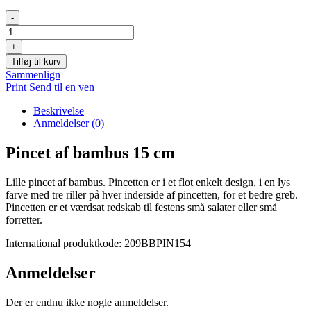
Pincet
-
af
bambus
+
15
Tilføj til kurv
cm
Sammenlign
antal
Print
Send til en ven
Beskrivelse
Anmeldelser (0)
Pincet af bambus 15 cm
Lille pincet af bambus. Pincetten er i et flot enkelt design, i en lys
farve med tre riller på hver inderside af pincetten, for et bedre greb
.
Pincetten er et værdsat redskab til festens små salater eller små
forretter.
International produktkode: 209BBPIN154
Anmeldelser
Der er endnu ikke nogle anmeldelser.