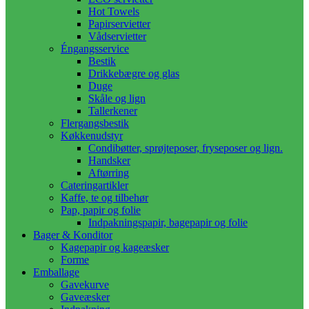
Hot Towels
Papirservietter
Vådservietter
Éngangsservice
Bestik
Drikkebægre og glas
Duge
Skåle og lign
Tallerkener
Flergangsbestik
Køkkenudstyr
Condibøtter, sprøjteposer, fryseposer og lign.
Handsker
Aftørring
Cateringartikler
Kaffe, te og tilbehør
Pap, papir og folie
Indpakningspapir, bagepapir og folie
Bager & Konditor
Kagepapir og kageæsker
Forme
Emballage
Gavekurve
Gaveæsker