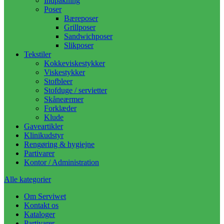
Indpakning
Poser
Bæreposer
Grillposer
Sandwichposer
Slikposer
Tekstiler
Kokkeviskestykker
Viskestykker
Stofbleer
Stofduge / servietter
Skåneærmer
Forklæder
Klude
Gaveartikler
Klinikudstyr
Rengøring & hygiejne
Partivarer
Kontor / Administration
Alle kategorier
Om Serviwet
Kontakt os
Kataloger
Partivarer