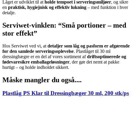
Låget er udviklet til at
holde tempoet i serveringsmiljøer
, og sikre
en
praktisk, hygiejnisk og effektiv lukning
– med funktion i hver
detalje.
Serviwet-vinklen: “Små portioner – med
stor effekt”
Hos Serviwet ved vi, at
detaljer som låg og pasform er afgørende
for den samlede serveringsoplevelse
. Plastlåget til 30 ml
dressingbægre er en del af vores sortiment af
driftsoptimerede og
fødevaresikre emballageløsninger
, der gør det nemt at pakke
hurtigt – og holde indholdet sikkert.
Måske mangler du også....
Plastlåg PS Klar til Dressingbæger 30 ml, 200 stk/ps