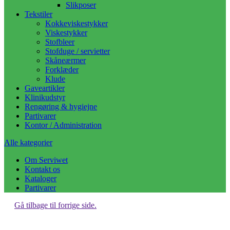
Slikposer
Tekstiler
Kokkeviskestykker
Viskestykker
Stofbleer
Stofduge / servietter
Skåneærmer
Forklæder
Klude
Gaveartikler
Klinikudstyr
Rengøring & hygiejne
Partivarer
Kontor / Administration
Alle kategorier
Om Serviwet
Kontakt os
Kataloger
Partivarer
Gå tilbage til forrige side.