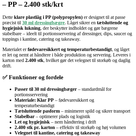
– PP – 2.400 stk/krt
Dette
klare plastlåg i PP (polypropylen)
er designet til at passe
præcist til
30 ml dressingbægre
. Låget sikrer en
tætsluttende og
hygiejnisk lukning
, der beskytter indholdet og gør bægrene
stabelbare – ideelt til portionsservering af dressinger, dips, saucer og
toppings i kantine, catering og takeaway.
Materialet er
fødevaresikkert og temperaturbestandigt
, og låget
er let og nemt at håndtere i både produktion og servering. Leveres i
karton med
2.400 stk
, hvilket gør det velegnet til storkøb og daglig
drift.
✅ Funktioner og fordele
Passer til 30 ml dressingbæger
– standardmål for
portionsservering
Materiale: Klar PP
– fødevaresikkert og
temperaturbestandigt
Tætsluttende pasform
– minimerer spild og sikrer transport
Stabelbar
– optimerer plads og logistik
Let og hygiejnisk
– nem håndtering i drift
2.400 stk pr. karton
– effektiv til storkøb og høj volumen
Velegnet til kantine, catering og takeaway