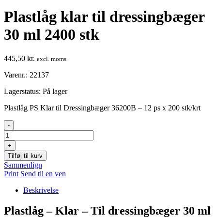
Plastlåg klar til dressingbæger
30 ml 2400 stk
445,50
kr.
excl. moms
Varenr.: 22137
Lagerstatus:
På lager
Plastlåg PS Klar til Dressingbæger 36200B – 12 ps x 200 stk/krt
Plastlåg
-
klar
til
+
dressingbæger
Tilføj til kurv
30
Sammenlign
ml
Print
Send til en ven
2400
stk
Beskrivelse
antal
Plastlåg – Klar – Til dressingbæger 30 ml