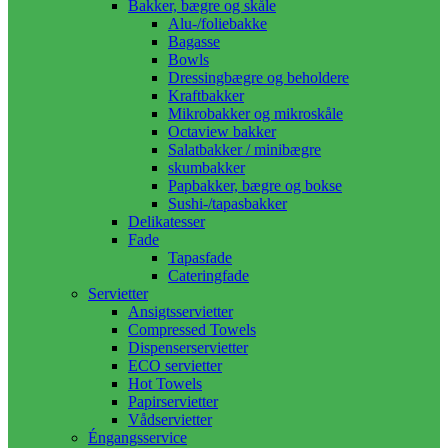
Bakker, bægre og skåle
Alu-/foliebakke
Bagasse
Bowls
Dressingbægre og beholdere
Kraftbakker
Mikrobakker og mikroskåle
Octaview bakker
Salatbakker / minibægre
skumbakker
Papbakker, bægre og bokse
Sushi-/tapasbakker
Delikatesser
Fade
Tapasfade
Cateringfade
Servietter
Ansigtsservietter
Compressed Towels
Dispenserservietter
ECO servietter
Hot Towels
Papirservietter
Vådservietter
Éngangsservice