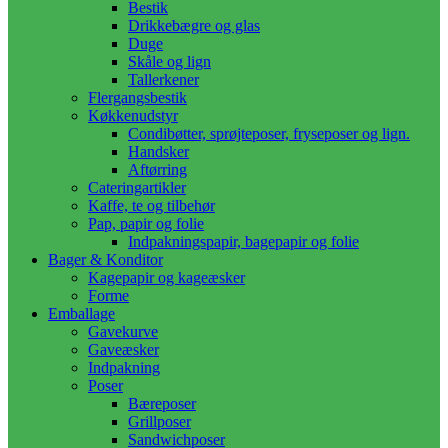
Bestik
Drikkebægre og glas
Duge
Skåle og lign
Tallerkener
Flergangsbestik
Køkkenudstyr
Condibøtter, sprøjteposer, fryseposer og lign.
Handsker
Aftørring
Cateringartikler
Kaffe, te og tilbehør
Pap, papir og folie
Indpakningspapir, bagepapir og folie
Bager & Konditor
Kagepapir og kageæsker
Forme
Emballage
Gavekurve
Gaveæsker
Indpakning
Poser
Bæreposer
Grillposer
Sandwichposer