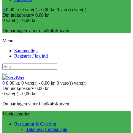
0
0,00
kr.
0 vare(r) -
0,00
kr.
0 vare(r)
vare(r)
Din indkøbskurv
0,00
kr.
0 vare(r) -
0,00
kr.
Du har ingen varer i indkøbskurven
Menu
Sammenlign
Registrér / log ind
0
0,00
kr.
0 vare(r) -
0,00
kr.
0 vare(r)
vare(r)
Din indkøbskurv
0,00
kr.
0 vare(r) -
0,00
kr.
Du har ingen varer i indkøbskurven
Varekategorier
Restaurant & Catering
Take-away emballage