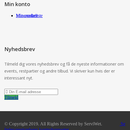
Min konto
Min ønskeliste
Mine ordrer
Nyhedsbrev
Tilmeld dig vores nyhedsbrev og få de nyeste informationer om
events, restpartier og andre tilbud. Vi skriver kun hvis der er
interessant nyt.
Tilmeld
© Copyright 2019. All Rights Reserved by ServiWet.
Se
fødevarestyrelsens kontrolrapporter