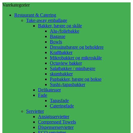
Varekategorier
Restaurant & Catering
Take-away emballage
Bakker, bægre og skåle
Alu-/foliebakke
Bagasse
Bowls
Dressingbægre og beholdere
Kraftbakker
Mikrobakker og mikroskåle
Octaview bakker
Salatbakker / minibægre
skumbakker
Papbakker, bægre og bokse
Sushi-/tapasbakker
Delikatesser
Fade
Tapasfade
Cateringfade
Servietter
Ansigtsservietter
Compressed Towels
Dispenserservietter
ECO servietter