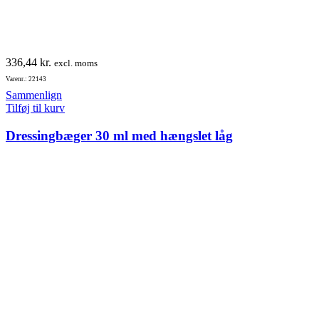
336,44
kr.
excl. moms
Varenr.: 22143
Sammenlign
Tilføj til kurv
Dressingbæger 30 ml med hængslet låg