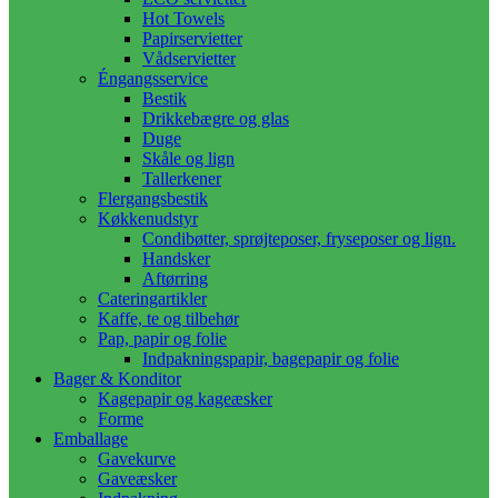
Hot Towels
Papirservietter
Vådservietter
Éngangsservice
Bestik
Drikkebægre og glas
Duge
Skåle og lign
Tallerkener
Flergangsbestik
Køkkenudstyr
Condibøtter, sprøjteposer, fryseposer og lign.
Handsker
Aftørring
Cateringartikler
Kaffe, te og tilbehør
Pap, papir og folie
Indpakningspapir, bagepapir og folie
Bager & Konditor
Kagepapir og kageæsker
Forme
Emballage
Gavekurve
Gaveæsker