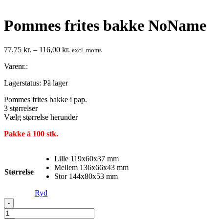
Pommes frites bakke NoName
Prisinterval:
77,75
kr.
–
116,00
kr.
excl. moms
77,75 kr.
Varenr.:
til
116,00 kr.
Lagerstatus:
På lager
Pommes frites bakke i pap.
3 størrelser
Vælg størrelse herunder
Pakke á 100 stk.
Lille 119x60x37 mm
Mellem 136x66x43 mm
Størrelse
Stor 144x80x53 mm
Ryd
Pommes
-
frites