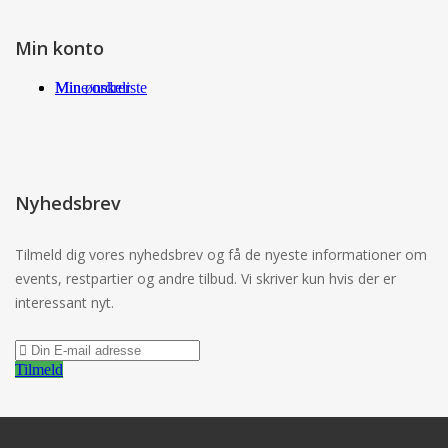
Min konto
Min ønskeliste
Mine ordrer
Nyhedsbrev
Tilmeld dig vores nyhedsbrev og få de nyeste informationer om
events, restpartier og andre tilbud. Vi skriver kun hvis der er
interessant nyt.
Tilmeld