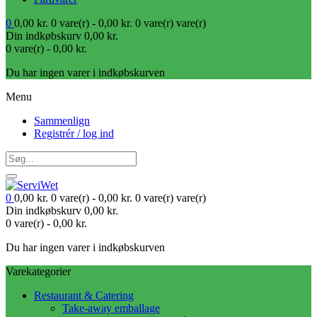
0
0,00
kr.
0 vare(r) -
0,00
kr.
0 vare(r)
vare(r)
Din indkøbskurv
0,00
kr.
0 vare(r) -
0,00
kr.
Du har ingen varer i indkøbskurven
Menu
Sammenlign
Registrér / log ind
0
0,00
kr.
0 vare(r) -
0,00
kr.
0 vare(r)
vare(r)
Din indkøbskurv
0,00
kr.
0 vare(r) -
0,00
kr.
Du har ingen varer i indkøbskurven
Varekategorier
Restaurant & Catering
Take-away emballage