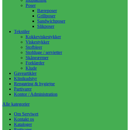
Indpakning
Poser
Bæreposer
Grillposer
Sandwichposer
Slikposer
Tekstiler
Kokkeviskestykker
Viskestykker
Stofbleer
Stofduge / servietter
Skåneærmer
Forklæder
Klude
Gaveartikler
Klinikudstyr
Rengøring & hygiejne
Partivarer
Kontor / Administration
Alle kategorier
Om Serviwet
Kontakt os
Kataloger
Partivarer