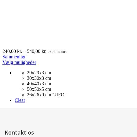
Prisinterval:
240,00
kr.
–
540,00
kr.
excl. moms
240,00 kr.
Sammenlign
Dette
til
Vælg muligheder
vare
540,00 kr.
29x29x3 cm
har
30x30x3 cm
flere
40x40x3 cm
varianter.
50x50x5 cm
Mulighederne
26x26x9 cm "UFO"
kan
Clear
vælges
på
varesiden
Kontakt os