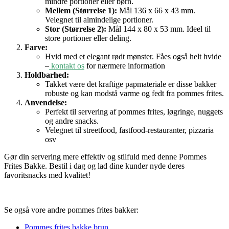
mindre portioner eller børn.
Mellem (Størrelse 1):
Mål 136 x 66 x 43 mm.
Velegnet til almindelige portioner.
Stor (Størrelse 2):
Mål 144 x 80 x 53 mm. Ideel til
store portioner eller deling.
Farve:
Hvid med et elegant rødt mønster. Fåes også helt hvide
–
kontakt os
for nærmere information
Holdbarhed:
Takket være det kraftige papmateriale er disse bakker
robuste og kan modstå varme og fedt fra pommes frites.
Anvendelse:
Perfekt til servering af pommes frites, løgringe, nuggets
og andre snacks.
Velegnet til streetfood, fastfood-restauranter, pizzaria
osv
Gør din servering mere effektiv og stilfuld med denne Pommes
Frites Bakke. Bestil i dag og lad dine kunder nyde deres
favoritsnacks med kvalitet!
Se også vore andre pommes frites bakker:
Pommes frites bakke brun