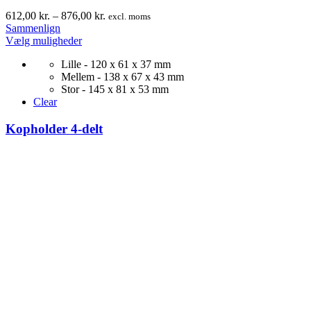
Prisinterval:
612,00
kr.
–
876,00
kr.
excl. moms
612,00 kr.
Sammenlign
Dette
til
Vælg muligheder
vare
876,00 kr.
Lille - 120 x 61 x 37 mm
har
Mellem - 138 x 67 x 43 mm
flere
Stor - 145 x 81 x 53 mm
varianter.
Clear
Mulighederne
kan
Kopholder 4-delt
vælges
på
varesiden