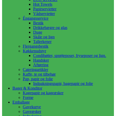
Hot Towels
Papirservietter
Vådservietter
Éngangsservice
Bestik
Drikkebægre og glas
Duge
Skåle og lign
Tallerkener
Flergangsbestik
Køkkenudstyr
Condibøtter, sprøjteposer, fryseposer og lign.
Handsker
Aftørring
Cateringartikler
Kaffe, te og tilbehør
Pap, papir og folie
Indpakningspapir, bagepapir og folie
Bager & Konditor
Kagepapir og kageæsker
Forme
Emballage
Gavekurve
Gaveæsker