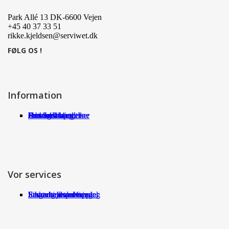
Park Allé 13 DK-6600 Vejen
+45 40 37 33 51
rikke.kjeldsen@serviwet.dk
FØLG OS !
Information
Om Serviwet
Serviwet blog
Forhandlere
Persondatapolitik
Handelsbetingelser
Det siger kunderne
Jobs
Vor services
Fragt og returneringer
Sikkerhed ved handel
International shopping
Samarbejdspartnere
Leverandørservice