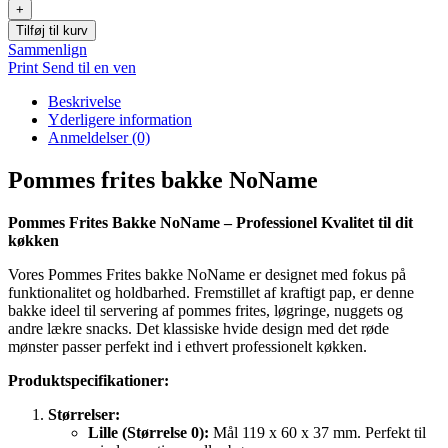
bakke
+
NoName
Tilføj til kurv
antal
Sammenlign
Print
Send til en ven
Beskrivelse
Yderligere information
Anmeldelser (0)
Pommes frites bakke NoName
Pommes Frites Bakke NoName – Professionel Kvalitet til dit
køkken
Vores Pommes Frites bakke NoName er designet med fokus på
funktionalitet og holdbarhed. Fremstillet af kraftigt pap, er denne
bakke ideel til servering af pommes frites, løgringe, nuggets og
andre lækre snacks. Det klassiske hvide design med det røde
mønster passer perfekt ind i ethvert professionelt køkken.
Produktspecifikationer:
Størrelser:
Lille (Størrelse 0):
Mål 119 x 60 x 37 mm. Perfekt til