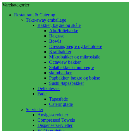
Varekategorier
Restaurant & Catering
Take-away emballage
Bakker, bægre og skåle
Alu-/foliebakke
Bagasse
Bowls
Dressingbægre og beholdere
Kraftbakker
Mikrobakker og mikroskåle
Octaview bakker
Salatbakker / minibægre
skumbakker
Papbakker, bægre og bokse
Sushi-/tapasbakker
Delikatesser
Fade
Tapasfade
Cateringfade
Servietter
Ansigtsservietter
Compressed Towels
Dispenserservietter
ECO servietter