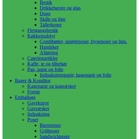
Bestik
Drikkebægre og glas
Duge
Skåle og lign
Tallerkener
Flergangsbestik
Køkkenudstyr
Condibøtter, sprøjteposer, fryseposer og lign.
Handsker
Aftørring
Cateringartikler
Kaffe, te og tilbehør
Pap, papir og folie
Indpakningspapir, bagepapir og folie
Bager & Konditor
Kagepapir og kageæsker
Forme
Emballage
Gavekurve
Gaveæsker
Indpakning
Poser
Bæreposer
Grillposer
Sandwichposer