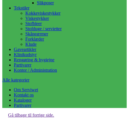
Slikposer
Tekstiler
Kokkeviskestykker
Viskestykker
Stofbleer
Stofduge / servietter
Skåneærmer
Forklæder
Klude
Gaveartikler
Klinikudstyr
Rengøring & hygiejne
Partivarer
Kontor / Administration
Alle kategorier
Om Serviwet
Kontakt os
Kataloger
Partivarer
Gå tilbage til forrige side.