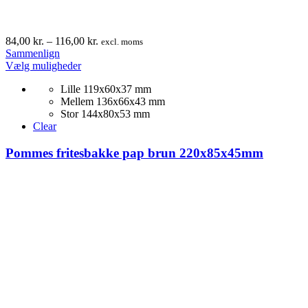
Prisinterval:
84,00
kr.
–
116,00
kr.
excl. moms
84,00 kr.
Sammenlign
Dette
til
Vælg muligheder
vare
116,00 kr.
Lille 119x60x37 mm
har
Mellem 136x66x43 mm
flere
Stor 144x80x53 mm
varianter.
Clear
Mulighederne
kan
Pommes fritesbakke pap brun 220x85x45mm
vælges
på
varesiden