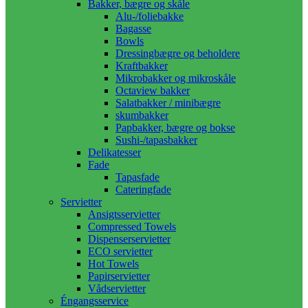
Bakker, bægre og skåle
Alu-/foliebakke
Bagasse
Bowls
Dressingbægre og beholdere
Kraftbakker
Mikrobakker og mikroskåle
Octaview bakker
Salatbakker / minibægre
skumbakker
Papbakker, bægre og bokse
Sushi-/tapasbakker
Delikatesser
Fade
Tapasfade
Cateringfade
Servietter
Ansigtsservietter
Compressed Towels
Dispenserservietter
ECO servietter
Hot Towels
Papirservietter
Vådservietter
Éngangsservice