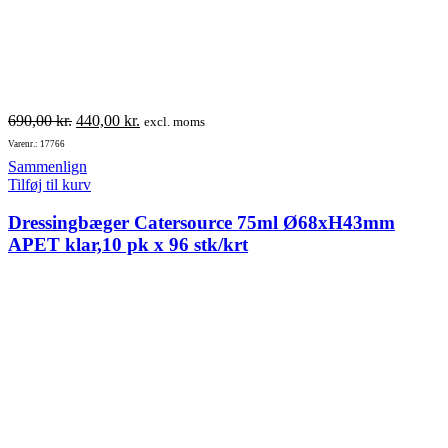
Den
Den
690,00
kr.
440,00
kr.
excl. moms
oprindelige
aktuelle
Varenr.: 17766
pris
pris
Sammenlign
var:
er:
Tilføj til kurv
690,00 kr..
440,00 kr..
Dressingbæger Catersource 75ml Ø68xH43mm
APET klar,10 pk x 96 stk/krt