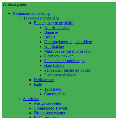
Varekategorier
Restaurant & Catering
Take-away emballage
Bakker, bægre og skåle
Alu-/foliebakke
Bagasse
Bowls
Dressingbægre og beholdere
Kraftbakker
Mikrobakker og mikroskåle
Octaview bakker
Salatbakker / minibægre
skumbakker
Papbakker, bægre og bokse
Sushi-/tapasbakker
Delikatesser
Fade
Tapasfade
Cateringfade
Servietter
Ansigtsservietter
Compressed Towels
Dispenserservietter
ECO servietter