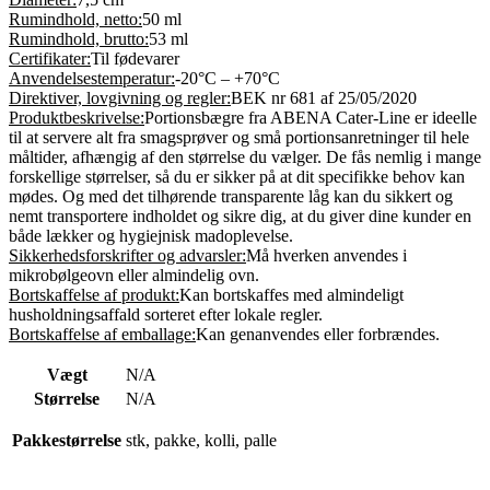
Rumindhold, netto:
50 ml
Rumindhold, brutto:
53 ml
Certifikater:
Til fødevarer
Anvendelsestemperatur:
-20°C – +70°C
Direktiver, lovgivning og regler:
BEK nr 681 af 25/05/2020
Produktbeskrivelse:
Portionsbægre fra ABENA Cater-Line er ideelle
til at servere alt fra smagsprøver og små portionsanretninger til hele
måltider, afhængig af den størrelse du vælger. De fås nemlig i mange
forskellige størrelser, så du er sikker på at dit specifikke behov kan
mødes. Og med det tilhørende transparente låg kan du sikkert og
nemt transportere indholdet og sikre dig, at du giver dine kunder en
både lækker og hygiejnisk madoplevelse.
Sikkerhedsforskrifter og advarsler:
Må hverken anvendes i
mikrobølgeovn eller almindelig ovn.
Bortskaffelse af produkt:
Kan bortskaffes med almindeligt
husholdningsaffald sorteret efter lokale regler.
Bortskaffelse af emballage:
Kan genanvendes eller forbrændes.
Vægt
N/A
Størrelse
N/A
Pakkestørrelse
stk, pakke, kolli, palle