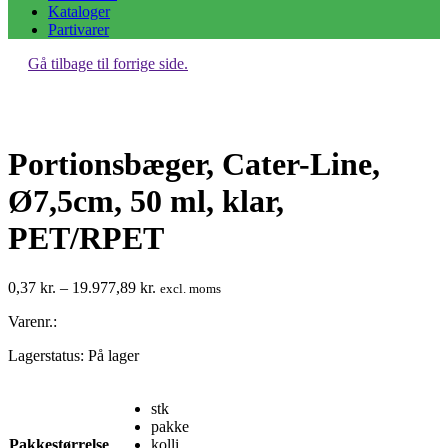
Kataloger
Partivarer
Gå tilbage til forrige side.
Portionsbæger, Cater-Line,
Ø7,5cm, 50 ml, klar,
PET/RPET
Prisinterval:
0,37
kr.
–
19.977,89
kr.
excl. moms
0,37 kr.
Varenr.:
til
19.977,89 kr.
Lagerstatus:
På lager
stk
pakke
Pakkestørrelse
kolli