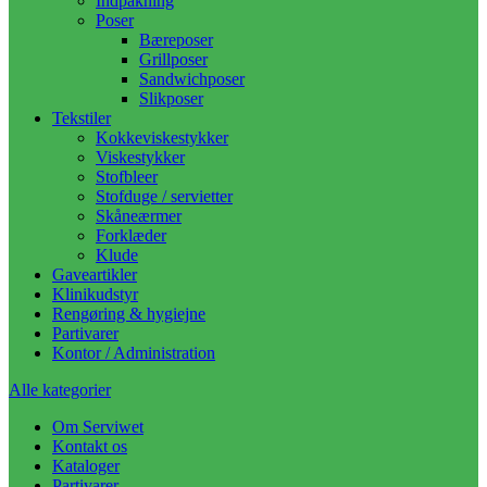
Indpakning
Poser
Bæreposer
Grillposer
Sandwichposer
Slikposer
Tekstiler
Kokkeviskestykker
Viskestykker
Stofbleer
Stofduge / servietter
Skåneærmer
Forklæder
Klude
Gaveartikler
Klinikudstyr
Rengøring & hygiejne
Partivarer
Kontor / Administration
Alle kategorier
Om Serviwet
Kontakt os
Kataloger
Partivarer