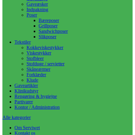
Gaveæsker
Indpakning
Poser
Bæreposer
Grillposer
Sandwichposer
Slikposer
Tekstiler
Kokkeviskestykker
Viskestykker
Stofbleer
Stofduge / servietter
Skåneærmer
Forklæder
Klude
Gaveartikler
Klinikudstyr
Rengøring & hygiejne
Partivarer
Kontor / Administration
Alle kategorier
Om Serviwet
Kontakt os