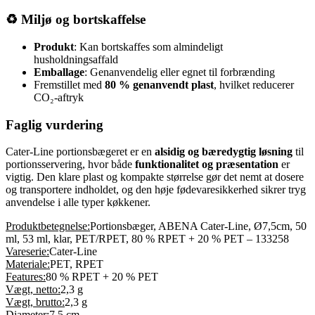
♻️ Miljø og bortskaffelse
Produkt
: Kan bortskaffes som almindeligt
husholdningsaffald
Emballage
: Genanvendelig eller egnet til forbrænding
Fremstillet med
80 % genanvendt plast
, hvilket reducerer
CO₂-aftryk
Faglig vurdering
Cater-Line portionsbægeret er en
alsidig og bæredygtig løsning
til
portionsservering, hvor både
funktionalitet og præsentation
er
vigtig. Den klare plast og kompakte størrelse gør det nemt at dosere
og transportere indholdet, og den høje fødevaresikkerhed sikrer tryg
anvendelse i alle typer køkkener.
Produktbetegnelse:
Portionsbæger, ABENA Cater-Line, Ø7,5cm, 50
ml, 53 ml, klar, PET/RPET, 80 % RPET + 20 % PET – 133258
Vareserie:
Cater-Line
Materiale:
PET, RPET
Features:
80 % RPET + 20 % PET
Vægt, netto:
2,3 g
Vægt, brutto:
2,3 g
Diameter:
7,5 cm