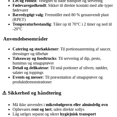
Let og robust
: Velegnet til både transport og servering
Fødevaregodkendt
: Sikker til direkte kontakt med alle typer
fødevarer
Bæredygtigt valg
: Fremstillet med 80 % genanvendt plast
(RPET)
Temperaturbestandig
: Tåler op til 70°C i 2 timer og ned til
-20°C
‍ Anvendelsesområder
Catering og storkøkkener
: Til portionsanretning af saucer,
dressinger og tilbehør
Takeaway og foodtrucks
: Til servering af dip, pesto,
hummus og smagsprøver
Detail og delikatesse
: Til små portioner af oliven, nødder,
salater og toppings
Events og messer
: Til præsentation af smagsprøver og
produktdemonstrationer
⚠️ Sikkerhed og håndtering
Må ikke anvendes i
mikrobølgeovn eller almindelig ovn
Opbevares
rent og tørt
, uden direkte sollys
Låg sælges separat og sikrer
hygiejnisk transport