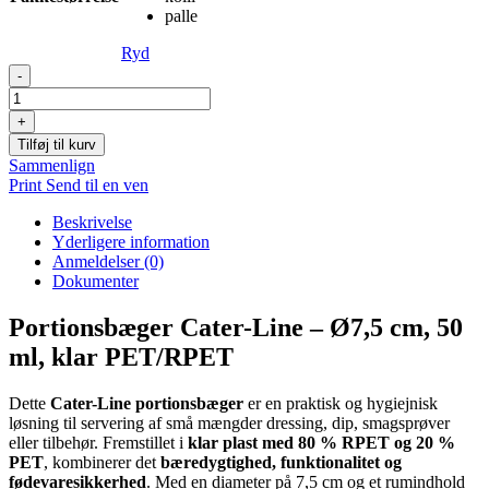
palle
Ryd
Portionsbæger,
-
Cater-
Line,
+
Ø7,5cm,
Tilføj til kurv
50
Sammenlign
ml,
Print
Send til en ven
klar,
PET/RPET
Beskrivelse
antal
Yderligere information
Anmeldelser (0)
Dokumenter
Portionsbæger Cater-Line – Ø7,5 cm, 50
ml, klar PET/RPET
Dette
Cater-Line portionsbæger
er en praktisk og hygiejnisk
løsning til servering af små mængder dressing, dip, smagsprøver
eller tilbehør. Fremstillet i
klar plast med 80 % RPET og 20 %
PET
, kombinerer det
bæredygtighed, funktionalitet og
fødevaresikkerhed
. Med en diameter på 7,5 cm og et rumindhold