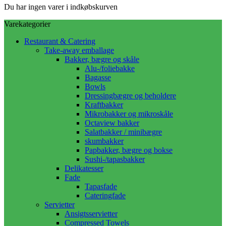
Du har ingen varer i indkøbskurven
Varekategorier
Restaurant & Catering
Take-away emballage
Bakker, bægre og skåle
Alu-/foliebakke
Bagasse
Bowls
Dressingbægre og beholdere
Kraftbakker
Mikrobakker og mikroskåle
Octaview bakker
Salatbakker / minibægre
skumbakker
Papbakker, bægre og bokse
Sushi-/tapasbakker
Delikatesser
Fade
Tapasfade
Cateringfade
Servietter
Ansigtsservietter
Compressed Towels