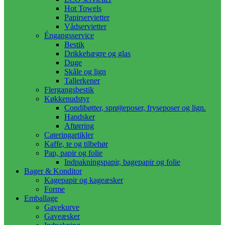
Hot Towels
Papirservietter
Vådservietter
Éngangsservice
Bestik
Drikkebægre og glas
Duge
Skåle og lign
Tallerkener
Flergangsbestik
Køkkenudstyr
Condibøtter, sprøjteposer, fryseposer og lign.
Handsker
Aftørring
Cateringartikler
Kaffe, te og tilbehør
Pap, papir og folie
Indpakningspapir, bagepapir og folie
Bager & Konditor
Kagepapir og kageæsker
Forme
Emballage
Gavekurve
Gaveæsker