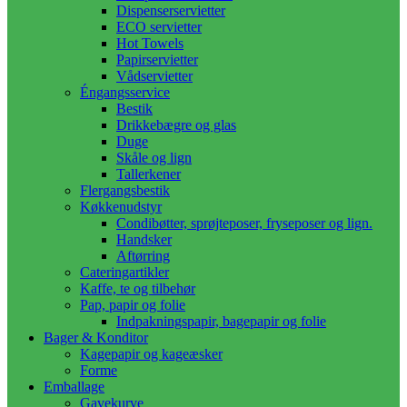
Dispenserservietter
ECO servietter
Hot Towels
Papirservietter
Vådservietter
Éngangsservice
Bestik
Drikkebægre og glas
Duge
Skåle og lign
Tallerkener
Flergangsbestik
Køkkenudstyr
Condibøtter, sprøjteposer, fryseposer og lign.
Handsker
Aftørring
Cateringartikler
Kaffe, te og tilbehør
Pap, papir og folie
Indpakningspapir, bagepapir og folie
Bager & Konditor
Kagepapir og kageæsker
Forme
Emballage
Gavekurve