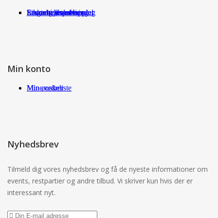
Fragt og returneringer
Sikkerhed ved handel
International shopping
Samarbejdspartnere
Leverandørservice
Min konto
Min ønskeliste
Mine ordrer
Nyhedsbrev
Tilmeld dig vores nyhedsbrev og få de nyeste informationer om
events, restpartier og andre tilbud. Vi skriver kun hvis der er
interessant nyt.