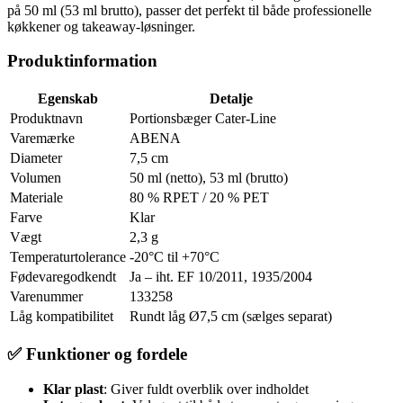
på 50 ml (53 ml brutto), passer det perfekt til både professionelle
køkkener og takeaway-løsninger.
Produktinformation
Egenskab
Detalje
Produktnavn
Portionsbæger Cater-Line
Varemærke
ABENA
Diameter
7,5 cm
Volumen
50 ml (netto), 53 ml (brutto)
Materiale
80 % RPET / 20 % PET
Farve
Klar
Vægt
2,3 g
Temperaturtolerance
-20°C til +70°C
Fødevaregodkendt
Ja – iht. EF 10/2011, 1935/2004
Varenummer
133258
Låg kompatibilitet
Rundt låg Ø7,5 cm (sælges separat)
✅ Funktioner og fordele
Klar plast
: Giver fuldt overblik over indholdet