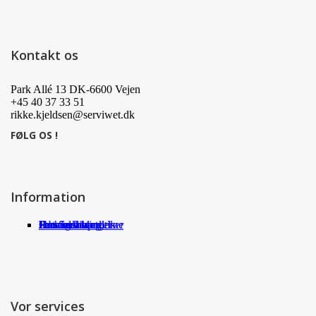
Kontakt os
Park Allé 13 DK-6600 Vejen
+45 40 37 33 51
rikke.kjeldsen@serviwet.dk
FØLG OS !
Information
Om Serviwet
Serviwet blog
Forhandlere
Persondatapolitik
Handelsbetingelser
Det siger kunderne
Jobs
Vor services