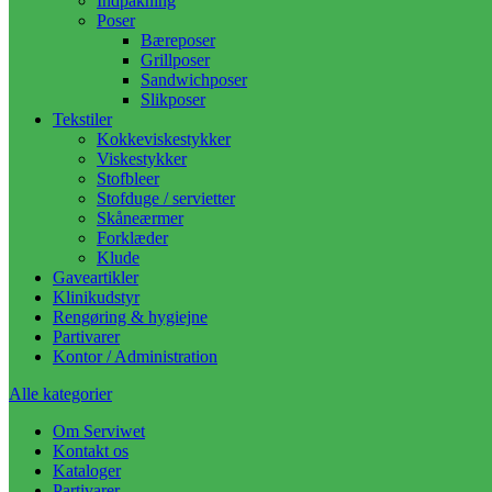
Indpakning
Poser
Bæreposer
Grillposer
Sandwichposer
Slikposer
Tekstiler
Kokkeviskestykker
Viskestykker
Stofbleer
Stofduge / servietter
Skåneærmer
Forklæder
Klude
Gaveartikler
Klinikudstyr
Rengøring & hygiejne
Partivarer
Kontor / Administration
Alle kategorier
Om Serviwet
Kontakt os
Kataloger
Partivarer