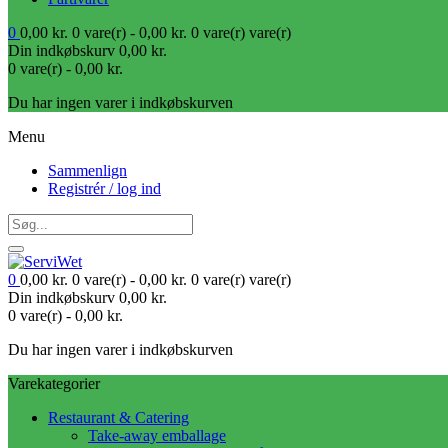
0
0,00
kr.
0 vare(r) -
0,00
kr.
0 vare(r)
vare(r)
Din indkøbskurv
0,00
kr.
0 vare(r) -
0,00
kr.
Du har ingen varer i indkøbskurven
Menu
Sammenlign
Registrér / log ind
0
0,00
kr.
0 vare(r) -
0,00
kr.
0 vare(r)
vare(r)
Din indkøbskurv
0,00
kr.
0 vare(r) -
0,00
kr.
Du har ingen varer i indkøbskurven
Varekategorier
Restaurant & Catering
Take-away emballage