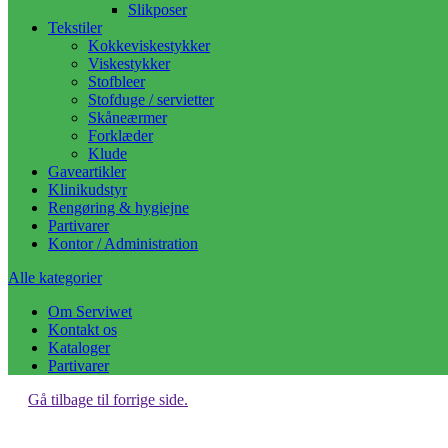
Slikposer
Tekstiler
Kokkeviskestykker
Viskestykker
Stofbleer
Stofduge / servietter
Skåneærmer
Forklæder
Klude
Gaveartikler
Klinikudstyr
Rengøring & hygiejne
Partivarer
Kontor / Administration
Alle kategorier
Om Serviwet
Kontakt os
Kataloger
Partivarer
Gå tilbage til forrige side.