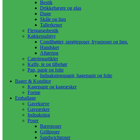
Bestik
Drikkebægre og glas
Duge
Skåle og lign
Tallerkener
Flergangsbestik
Køkkenudstyr
Condibøtter, sprøjteposer, fryseposer og lign.
Handsker
Aftørring
Cateringartikler
Kaffe, te og tilbehør
Pap, papir og folie
Indpakningspapir, bagepapir og folie
Bager & Konditor
Kagepapir og kageæsker
Forme
Emballage
Gavekurve
Gaveæsker
Indpakning
Poser
Bæreposer
Grillposer
Sandwichposer