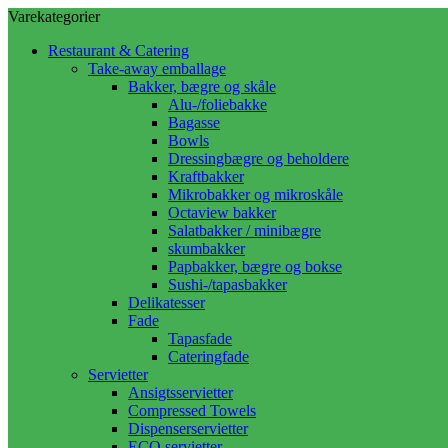
Varekategorier
Restaurant & Catering
Take-away emballage
Bakker, bægre og skåle
Alu-/foliebakke
Bagasse
Bowls
Dressingbægre og beholdere
Kraftbakker
Mikrobakker og mikroskåle
Octaview bakker
Salatbakker / minibægre
skumbakker
Papbakker, bægre og bokse
Sushi-/tapasbakker
Delikatesser
Fade
Tapasfade
Cateringfade
Servietter
Ansigtsservietter
Compressed Towels
Dispenserservietter
ECO servietter