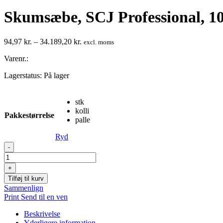
Skumsæbe, SCJ Professional, 10
Prisinterval:
94,97
kr.
–
34.189,20
kr.
excl. moms
94,97 kr.
Varenr.:
til
34.189,20 kr.
Lagerstatus:
På lager
stk
kolli
Pakkestørrelse
palle
Ryd
Skumsæbe,
-
SCJ
Professional,
+
1000
Tilføj til kurv
ml,
Sammenlign
uden
Print
Send til en ven
farve
og
Beskrivelse
parfume
Yderligere information