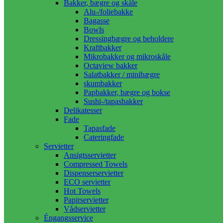
Bakker, bægre og skåle
Alu-/foliebakke
Bagasse
Bowls
Dressingbægre og beholdere
Kraftbakker
Mikrobakker og mikroskåle
Octaview bakker
Salatbakker / minibægre
skumbakker
Papbakker, bægre og bokse
Sushi-/tapasbakker
Delikatesser
Fade
Tapasfade
Cateringfade
Servietter
Ansigtsservietter
Compressed Towels
Dispenserservietter
ECO servietter
Hot Towels
Papirservietter
Vådservietter
Éngangsservice