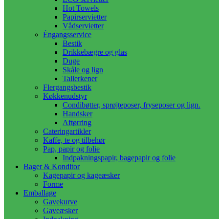
Hot Towels
Papirservietter
Vådservietter
Éngangsservice
Bestik
Drikkebægre og glas
Duge
Skåle og lign
Tallerkener
Flergangsbestik
Køkkenudstyr
Condibøtter, sprøjteposer, fryseposer og lign.
Handsker
Aftørring
Cateringartikler
Kaffe, te og tilbehør
Pap, papir og folie
Indpakningspapir, bagepapir og folie
Bager & Konditor
Kagepapir og kageæsker
Forme
Emballage
Gavekurve
Gaveæsker