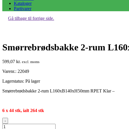
Kataloger
Partivarer
Gå tilbage til forrige side.
Smørrebrødsbakke 2-rum L160
599,07
kr.
excl. moms
Varenr.: 22049
Lagerstatus:
På lager
Smørrebrødsbakke 2-rum L160xB140xH50mm RPET Klar –
6 x 44 stk, ialt 264 stk
Smørrebrødsbakke
-
2-