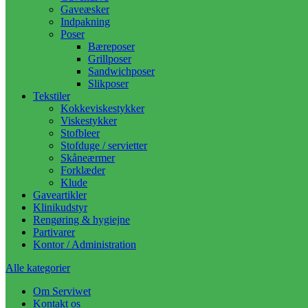
Gaveæsker
Indpakning
Poser
Bæreposer
Grillposer
Sandwichposer
Slikposer
Tekstiler
Kokkeviskestykker
Viskestykker
Stofbleer
Stofduge / servietter
Skåneærmer
Forklæder
Klude
Gaveartikler
Klinikudstyr
Rengøring & hygiejne
Partivarer
Kontor / Administration
Alle kategorier
Om Serviwet
Kontakt os