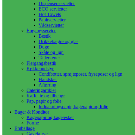
Dispenserservietter
ECO servietter
Hot Towels
Papirservietter
Vådservietter
Éngangsservice
Bestik
Drikkebægre og glas
Duge
Skåle og lign
Tallerkener
Flergangsbestik
Køkkenudstyr
Condibøtter, sprøjteposer, fryseposer og lign.
Handsker
Aftørring
Cateringartikler
Kaffe, te og tilbehør
Pap, papir og folie
Indpakningspapir, bagepapir og folie
Bager & Konditor
Kagepapir og kageæsker
Forme
Emballage
Gavekurve