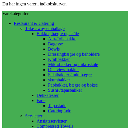
Du har ingen varer i indkøbskurven
Varekategorier
Restaurant & Catering
Take-away emballage
Bakker, bægre og skåle
Alu-/foliebakke
Bagasse
Bowls
Dressingbægre og beholdere
Kraftbakker
Mikrobakker og mikroskåle
Octaview bakker
Salatbakker / minibægre
skumbakker
Papbakker, bægre og bokse
Sushi-/tapasbakker
Delikatesser
Fade
Tapasfade
Cateringfade
Servietter
Ansigtsservietter
Compressed Towels