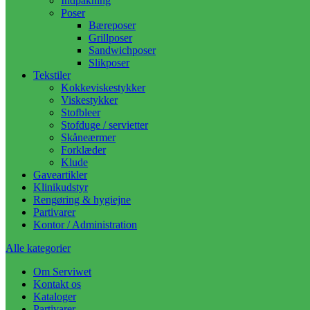
Indpakning
Poser
Bæreposer
Grillposer
Sandwichposer
Slikposer
Tekstiler
Kokkeviskestykker
Viskestykker
Stofbleer
Stofduge / servietter
Skåneærmer
Forklæder
Klude
Gaveartikler
Klinikudstyr
Rengøring & hygiejne
Partivarer
Kontor / Administration
Alle kategorier
Om Serviwet
Kontakt os
Kataloger
Partivarer