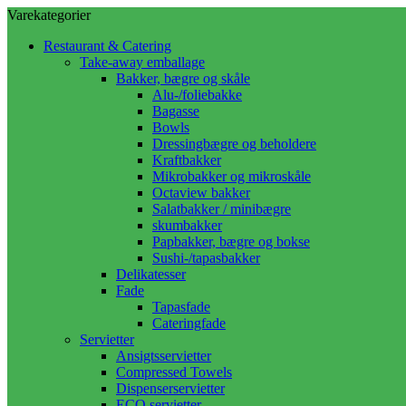
Varekategorier
Restaurant & Catering
Take-away emballage
Bakker, bægre og skåle
Alu-/foliebakke
Bagasse
Bowls
Dressingbægre og beholdere
Kraftbakker
Mikrobakker og mikroskåle
Octaview bakker
Salatbakker / minibægre
skumbakker
Papbakker, bægre og bokse
Sushi-/tapasbakker
Delikatesser
Fade
Tapasfade
Cateringfade
Servietter
Ansigtsservietter
Compressed Towels
Dispenserservietter
ECO servietter