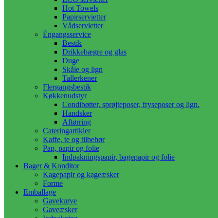
Hot Towels
Papirservietter
Vådservietter
Éngangsservice
Bestik
Drikkebægre og glas
Duge
Skåle og lign
Tallerkener
Flergangsbestik
Køkkenudstyr
Condibøtter, sprøjteposer, fryseposer og lign.
Handsker
Aftørring
Cateringartikler
Kaffe, te og tilbehør
Pap, papir og folie
Indpakningspapir, bagepapir og folie
Bager & Konditor
Kagepapir og kageæsker
Forme
Emballage
Gavekurve
Gaveæsker