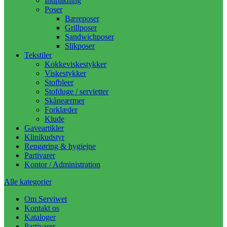
Indpakning
Poser
Bæreposer
Grillposer
Sandwichposer
Slikposer
Tekstiler
Kokkeviskestykker
Viskestykker
Stofbleer
Stofduge / servietter
Skåneærmer
Forklæder
Klude
Gaveartikler
Klinikudstyr
Rengøring & hygiejne
Partivarer
Kontor / Administration
Alle kategorier
Om Serviwet
Kontakt os
Kataloger
Partivarer