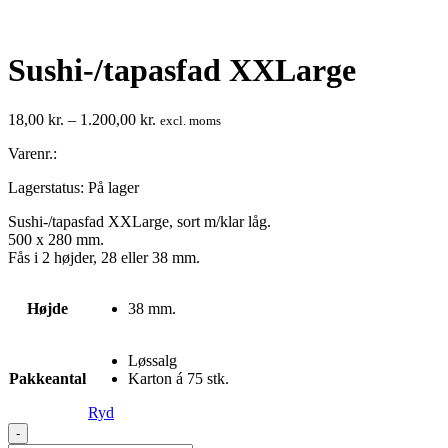
Sushi-/tapasfad XXLarge
Prisinterval:
18,00
kr.
–
1.200,00
kr.
excl. moms
18,00 kr.
Varenr.:
til
1.200,00 kr.
Lagerstatus:
På lager
Sushi-/tapasfad XXLarge, sort m/klar låg.
500 x 280 mm.
Fås i 2 højder, 28 eller 38 mm.
Højde
38 mm.
Løssalg
Pakkeantal
Karton á 75 stk.
Ryd
Sushi-/tapasfad
-