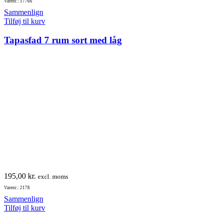
Varenr.: 17766
pris
pris
Sammenlign
var:
er:
Tilføj til kurv
690,00 kr..
440,00 kr..
Tapasfad 7 rum sort med låg
195,00
kr.
excl. moms
Varenr.: 2178
Sammenlign
Tilføj til kurv