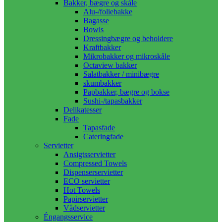
Bakker, bægre og skåle
Alu-/foliebakke
Bagasse
Bowls
Dressingbægre og beholdere
Kraftbakker
Mikrobakker og mikroskåle
Octaview bakker
Salatbakker / minibægre
skumbakker
Papbakker, bægre og bokse
Sushi-/tapasbakker
Delikatesser
Fade
Tapasfade
Cateringfade
Servietter
Ansigtsservietter
Compressed Towels
Dispenserservietter
ECO servietter
Hot Towels
Papirservietter
Vådservietter
Éngangsservice