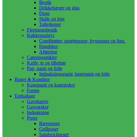
Bestik
Drikkebægre og glas
Duge
Skåle og lign
Tallerkener
Flergangsbestik
Køkkenudstyr
Condibøtter, sprøjteposer, fryseposer og lign.
Handsker
Aftørring
Cateringartikler
Kaffe, te og tilbehør
Pap, papir og folie
Indpakningspapir, bagepapir og folie
Bager & Konditor
Kagepapir og kageæsker
Forme
Emballage
Gavekurve
Gaveæsker
Indpakning
Poser
Bæreposer
Grillposer
Sandwichposer