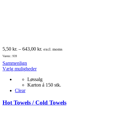
Prisinterval:
5,50
kr.
–
643,00
kr.
excl. moms
5,50 kr.
Varenr.: 939
til
Sammenlign
643,00 kr.
Dette
Vælg muligheder
vare
Løssalg
har
Karton á 150 stk.
flere
Clear
varianter.
Mulighederne
Hot Towels / Cold Towels
kan
vælges
på
varesiden