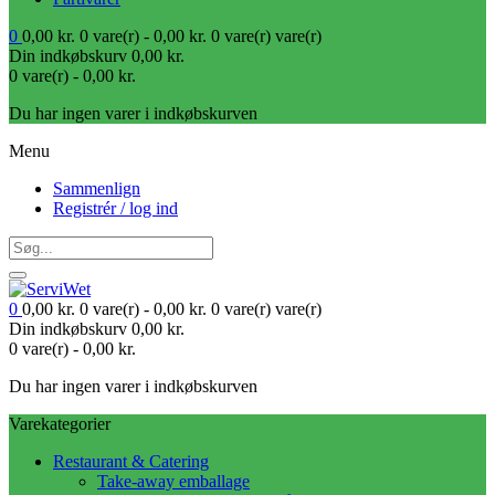
0
0,00
kr.
0 vare(r) -
0,00
kr.
0 vare(r)
vare(r)
Din indkøbskurv
0,00
kr.
0 vare(r) -
0,00
kr.
Du har ingen varer i indkøbskurven
Menu
Sammenlign
Registrér / log ind
0
0,00
kr.
0 vare(r) -
0,00
kr.
0 vare(r)
vare(r)
Din indkøbskurv
0,00
kr.
0 vare(r) -
0,00
kr.
Du har ingen varer i indkøbskurven
Varekategorier
Restaurant & Catering
Take-away emballage