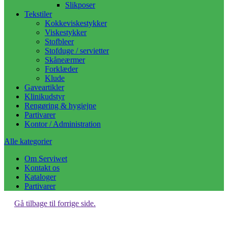
Slikposer
Tekstiler
Kokkeviskestykker
Viskestykker
Stofbleer
Stofduge / servietter
Skåneærmer
Forklæder
Klude
Gaveartikler
Klinikudstyr
Rengøring & hygiejne
Partivarer
Kontor / Administration
Alle kategorier
Om Serviwet
Kontakt os
Kataloger
Partivarer
Gå tilbage til forrige side.