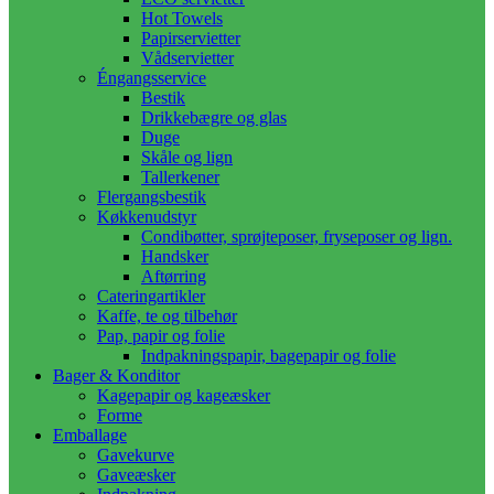
Hot Towels
Papirservietter
Vådservietter
Éngangsservice
Bestik
Drikkebægre og glas
Duge
Skåle og lign
Tallerkener
Flergangsbestik
Køkkenudstyr
Condibøtter, sprøjteposer, fryseposer og lign.
Handsker
Aftørring
Cateringartikler
Kaffe, te og tilbehør
Pap, papir og folie
Indpakningspapir, bagepapir og folie
Bager & Konditor
Kagepapir og kageæsker
Forme
Emballage
Gavekurve
Gaveæsker