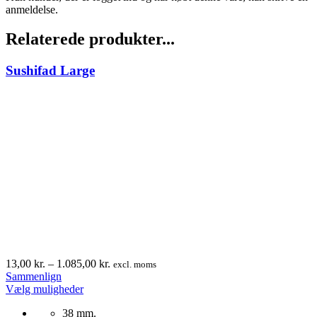
anmeldelse.
Relaterede produkter...
Sushifad Large
Prisinterval:
13,00
kr.
–
1.085,00
kr.
excl. moms
13,00 kr.
Sammenlign
Dette
til
Vælg muligheder
vare
1.085,00 kr.
38 mm.
har