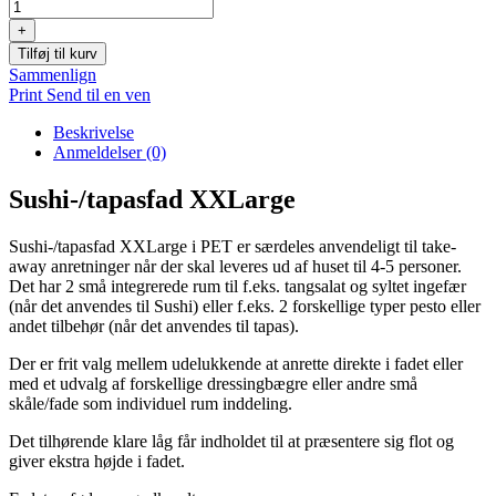
XXLarge
antal
+
Tilføj til kurv
Sammenlign
Print
Send til en ven
Beskrivelse
Anmeldelser (0)
Sushi-/tapasfad XXLarge
Sushi-/tapasfad XXLarge i PET er særdeles anvendeligt til take-
away anretninger når der skal leveres ud af huset til 4-5 personer.
Det har 2 små integrerede rum til f.eks. tangsalat og syltet ingefær
(når det anvendes til Sushi) eller f.eks. 2 forskellige typer pesto eller
andet tilbehør (når det anvendes til tapas).
Der er frit valg mellem udelukkende at anrette direkte i fadet eller
med et udvalg af forskellige dressingbægre eller andre små
skåle/fade som individuel rum inddeling.
Det tilhørende klare låg får indholdet til at præsentere sig flot og
giver ekstra højde i fadet.