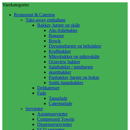
Varekategorier
Restaurant & Catering
Take-away emballage
Bakker, bægre og skåle
Alu-/foliebakke
Bagasse
Bowls
Dressingbægre og beholdere
Kraftbakker
Mikrobakker og mikroskåle
Octaview bakker
Salatbakker / minibægre
skumbakker
Papbakker, bægre og bokse
Sushi-/tapasbakker
Delikatesser
Fade
Tapasfade
Cateringfade
Servietter
Ansigtsservietter
Compressed Towels
Dispenserservietter
ECO servietter