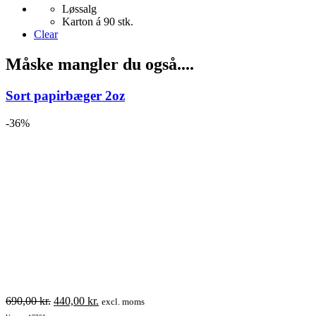
Løssalg
flere
Karton á 90 stk.
varianter.
Clear
Mulighederne
kan
vælges
Måske mangler du også....
på
varesiden
Sort papirbæger 2oz
-36%
Den
Den
690,00
kr.
440,00
kr.
excl. moms
oprindelige
aktuelle