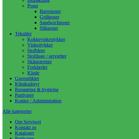
Indpakning
Poser
Bæreposer
Grillposer
Sandwichposer
Slikposer
Tekstiler
Kokkeviskestykker
Viskestykker
Stofbleer
Stofduge / servietter
Skåneærmer
Forklæder
Klude
Gaveartikler
Klinikudstyr
Rengøring & hygiejne
Partivarer
Kontor / Administration
Alle kategorier
Om Serviwet
Kontakt os
Kataloger
Partivarer