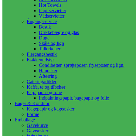
Hot Towels
Papirservietter
Vådservietter
Éngangsservice
Bestik
Drikkebægre og glas
Duge
Skåle og lign
Tallerkener
Flergangsbestik
Køkkenudstyr
Condibøtter, sprøjteposer, fryseposer og lign.
Handsker
Aftørring
Cateringartikler
Kaffe, te og tilbehør
Pap, papir og folie
Indpakningspapir, bagepapir og folie
Bager & Konditor
Kagepapir og kageæsker
Forme
Emballage
Gavekurve
Gaveæsker