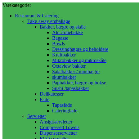
Varekategorier
Restaurant & Catering
Take-away emballage
Bakker, bægre og skåle
Alu-/foliebakke
Bagasse
Bowls
Dressingbægre og beholdere
Kraftbakker
Mikrobakker og mikroskåle
Octaview bakker
Salatbakker / minibægre
skumbakker
Papbakker, bægre og bokse
Sushi-/tapasbakker
Delikatesser
Fade
Tapasfade
Cateringfade
Servietter
Ansigtsservietter
Compressed Towels
Dispenserservietter
ECO servietter