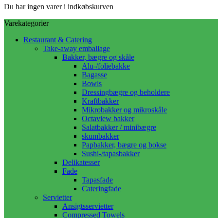
Du har ingen varer i indkøbskurven
Varekategorier
Restaurant & Catering
Take-away emballage
Bakker, bægre og skåle
Alu-/foliebakke
Bagasse
Bowls
Dressingbægre og beholdere
Kraftbakker
Mikrobakker og mikroskåle
Octaview bakker
Salatbakker / minibægre
skumbakker
Papbakker, bægre og bokse
Sushi-/tapasbakker
Delikatesser
Fade
Tapasfade
Cateringfade
Servietter
Ansigtsservietter
Compressed Towels