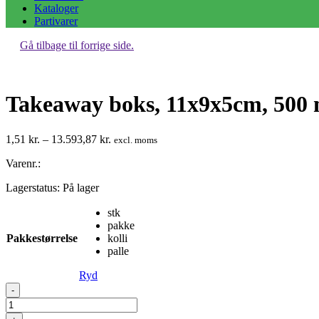
Kataloger
Partivarer
Gå tilbage til forrige side.
Takeaway boks, 11x9x5cm, 500 m
Prisinterval:
1,51
kr.
–
13.593,87
kr.
excl. moms
1,51 kr.
Varenr.:
til
13.593,87 kr.
Lagerstatus:
På lager
stk
pakke
Pakkestørrelse
kolli
palle
Ryd
Takeaway
-
boks,
11x9x5cm,