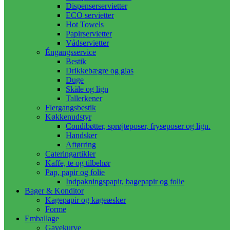
Dispenserservietter
ECO servietter
Hot Towels
Papirservietter
Vådservietter
Éngangsservice
Bestik
Drikkebægre og glas
Duge
Skåle og lign
Tallerkener
Flergangsbestik
Køkkenudstyr
Condibøtter, sprøjteposer, fryseposer og lign.
Handsker
Aftørring
Cateringartikler
Kaffe, te og tilbehør
Pap, papir og folie
Indpakningspapir, bagepapir og folie
Bager & Konditor
Kagepapir og kageæsker
Forme
Emballage
Gavekurve