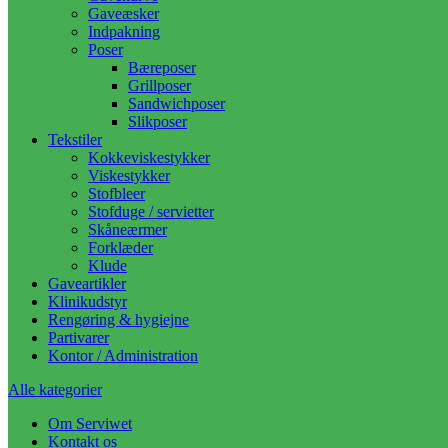
Gaveæsker
Indpakning
Poser
Bæreposer
Grillposer
Sandwichposer
Slikposer
Tekstiler
Kokkeviskestykker
Viskestykker
Stofbleer
Stofduge / servietter
Skåneærmer
Forklæder
Klude
Gaveartikler
Klinikudstyr
Rengøring & hygiejne
Partivarer
Kontor / Administration
Alle kategorier
Om Serviwet
Kontakt os