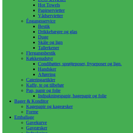
Hot Towels
Papirservietter
Vådservietter
Éngangsservice
Bestik
Drikkebægre og glas
Duge
Skåle og lign
Tallerkener
Flergangsbestik
Køkkenudstyr
Condibøtter, sprøjteposer, fryseposer og lign.
Handsker
Aftørring
Cateringartikler
Kaffe, te og tilbehør
Pap, papir og folie
Indpakningspapir, bagepapir og folie
Bager & Konditor
Kagepapir og kageæsker
Forme
Emballage
Gavekurve
Gaveæsker