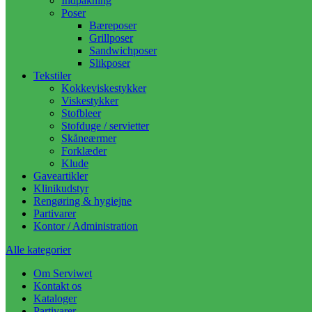
Indpakning
Poser
Bæreposer
Grillposer
Sandwichposer
Slikposer
Tekstiler
Kokkeviskestykker
Viskestykker
Stofbleer
Stofduge / servietter
Skåneærmer
Forklæder
Klude
Gaveartikler
Klinikudstyr
Rengøring & hygiejne
Partivarer
Kontor / Administration
Alle kategorier
Om Serviwet
Kontakt os
Kataloger
Partivarer