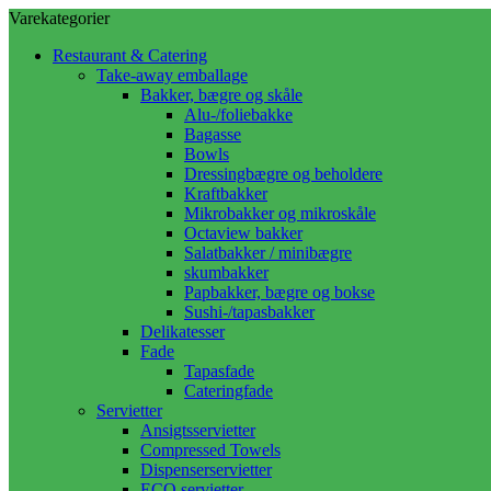
Varekategorier
Restaurant & Catering
Take-away emballage
Bakker, bægre og skåle
Alu-/foliebakke
Bagasse
Bowls
Dressingbægre og beholdere
Kraftbakker
Mikrobakker og mikroskåle
Octaview bakker
Salatbakker / minibægre
skumbakker
Papbakker, bægre og bokse
Sushi-/tapasbakker
Delikatesser
Fade
Tapasfade
Cateringfade
Servietter
Ansigtsservietter
Compressed Towels
Dispenserservietter
ECO servietter