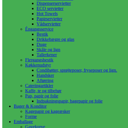
Dispenserservietter
ECO servietter
Hot Towels
Papirservietter
Vådservietter
Éngangsservice
Bestik
Drikkebægre og glas
Duge
Skåle og lign
Tallerkener
Flergangsbestik
Køkkenudstyr
Condibøtter, sprøjteposer, fryseposer og lign.
Handsker
Aftørring
Cateringartikler
Kaffe, te og tilbehør
Pap, papir og folie
Indpakningspapir, bagepapir og folie
Bager & Konditor
Kagepapir og kageæsker
Forme
Emballage
Gavekurve