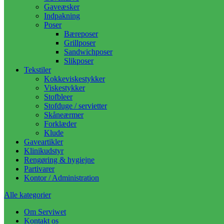
Gaveæsker
Indpakning
Poser
Bæreposer
Grillposer
Sandwichposer
Slikposer
Tekstiler
Kokkeviskestykker
Viskestykker
Stofbleer
Stofduge / servietter
Skåneærmer
Forklæder
Klude
Gaveartikler
Klinikudstyr
Rengøring & hygiejne
Partivarer
Kontor / Administration
Alle kategorier
Om Serviwet
Kontakt os