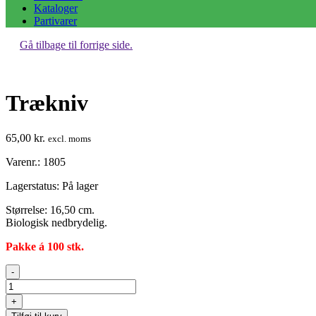
Kataloger
Partivarer
Gå tilbage til forrige side.
Trækniv
65,00
kr.
excl. moms
Varenr.: 1805
Lagerstatus:
På lager
Størrelse: 16,50 cm.
Biologisk nedbrydelig.
Pakke á 100 stk.
Trækniv
-
antal
+