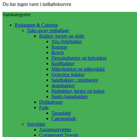
Du har ingen varer i indkøbskurven
Varekategorier
Restaurant & Catering
Take-away emballage
Bakker, bægre og skåle
Alu-/foliebakke
Bagasse
Bowls
Dressingbægre og beholdere
Kraftbakker
Mikrobakker og mikroskåle
Octaview bakker
Salatbakker / minibægre
skumbakker
Papbakker, bægre og bokse
Sushi-/tapasbakker
Delikatesser
Fade
Tapasfade
Cateringfade
Servietter
Ansigtsservietter
Compressed Towels