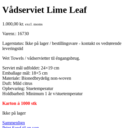
Vådserviet Lime Leaf
1.000,00
kr.
excl. moms
Varenr.: 16730
Lagerstatus:
Ikke på lager / bestillingsvare - kontakt os vedrørende
leveringstid
Wet Towels / vådservietter til éngangsbrug.
Serviet mål udfoldet: 24×19 cm
Emballage mål: 18×5 cm
Materiale: Bionedbrydelig non-woven
Duft: Mild citrus
Opbevaring: Stuetemperatur
Holdbarhed: Minimum 1 år v/stuetemperatur
Karton á 1000 stk
Ikke på lager
Sammenlign
Print
Send til en ven