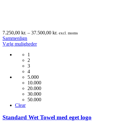
Prisinterval:
7.250,00
kr.
–
37.500,00
kr.
excl. moms
7.250,00 kr.
Sammenlign
Dette
til
Vælg muligheder
vare
37.500,00 kr.
1
har
2
flere
3
varianter.
4
Mulighederne
5.000
kan
10.000
vælges
20.000
på
30.000
varesiden
50.000
Clear
Standard Wet Towel med eget logo