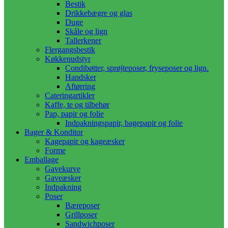
Bestik
Drikkebægre og glas
Duge
Skåle og lign
Tallerkener
Flergangsbestik
Køkkenudstyr
Condibøtter, sprøjteposer, fryseposer og lign.
Handsker
Aftørring
Cateringartikler
Kaffe, te og tilbehør
Pap, papir og folie
Indpakningspapir, bagepapir og folie
Bager & Konditor
Kagepapir og kageæsker
Forme
Emballage
Gavekurve
Gaveæsker
Indpakning
Poser
Bæreposer
Grillposer
Sandwichposer