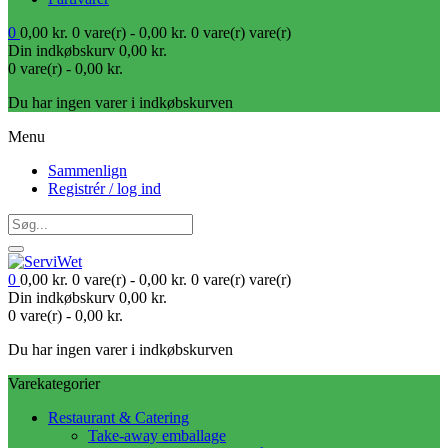
0
0,00
kr.
0 vare(r) -
0,00
kr.
0 vare(r)
vare(r)
Din indkøbskurv
0,00
kr.
0 vare(r) -
0,00
kr.
Du har ingen varer i indkøbskurven
Menu
Sammenlign
Registrér / log ind
0
0,00
kr.
0 vare(r) -
0,00
kr.
0 vare(r)
vare(r)
Din indkøbskurv
0,00
kr.
0 vare(r) -
0,00
kr.
Du har ingen varer i indkøbskurven
Varekategorier
Restaurant & Catering
Take-away emballage