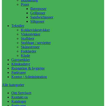
Indpakning
Poser
Bæreposer
Grillposer
Sandwichposer
Slikposer
Tekstiler
Kokkeviskestykker
Viskestykker
Stofbleer
Stofduge / servietter
Skåneærmer
Forklæder
Klude
Gaveartikler
Klinikudstyr
Rengøring & hygiejne
Partivarer
Kontor / Administration
Alle kategorier
Om Serviwet
Kontakt os
Kataloger
Partivarer