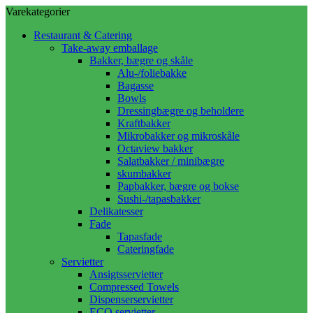
Varekategorier
Restaurant & Catering
Take-away emballage
Bakker, bægre og skåle
Alu-/foliebakke
Bagasse
Bowls
Dressingbægre og beholdere
Kraftbakker
Mikrobakker og mikroskåle
Octaview bakker
Salatbakker / minibægre
skumbakker
Papbakker, bægre og bokse
Sushi-/tapasbakker
Delikatesser
Fade
Tapasfade
Cateringfade
Servietter
Ansigtsservietter
Compressed Towels
Dispenserservietter
ECO servietter