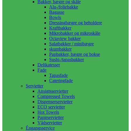
Bakker, bægre og skåle
Alu-/foliebakke
Bagasse
Bowls
Dressingbægre og beholdere
Kraftbakker
Mikrobakker og mikroskåle
Octaview bakker
Salatbakker / minibægre
skumbakker
Papbakker, bægre og bokse
Sushi-/tapasbakker
Delikatesser
Fade
Tapasfade
Cateringfade
Servietter
Ansigtsservietter
Compressed Towels
Dispenserservietter
ECO servietter
Hot Towels
Papirservietter
Vådservietter
Éngangsservice