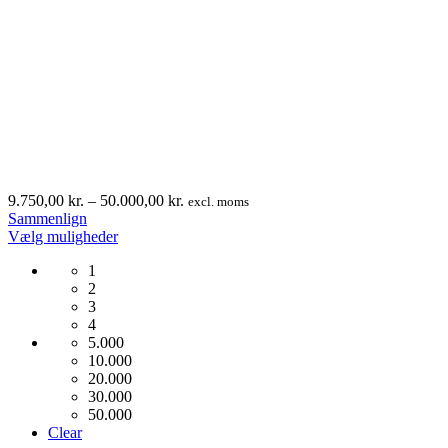
Prisinterval:
9.750,00
kr.
–
50.000,00
kr.
excl. moms
9.750,00 kr.
Sammenlign
Dette
til
Vælg muligheder
vare
50.000,00 kr.
1
har
2
flere
3
varianter.
4
Mulighederne
5.000
kan
10.000
vælges
20.000
på
30.000
varesiden
50.000
Clear