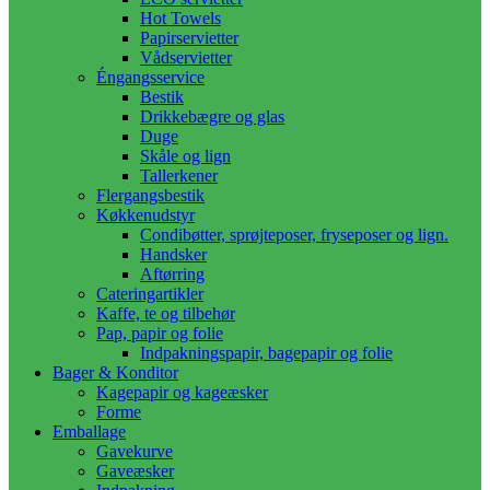
Hot Towels
Papirservietter
Vådservietter
Éngangsservice
Bestik
Drikkebægre og glas
Duge
Skåle og lign
Tallerkener
Flergangsbestik
Køkkenudstyr
Condibøtter, sprøjteposer, fryseposer og lign.
Handsker
Aftørring
Cateringartikler
Kaffe, te og tilbehør
Pap, papir og folie
Indpakningspapir, bagepapir og folie
Bager & Konditor
Kagepapir og kageæsker
Forme
Emballage
Gavekurve
Gaveæsker