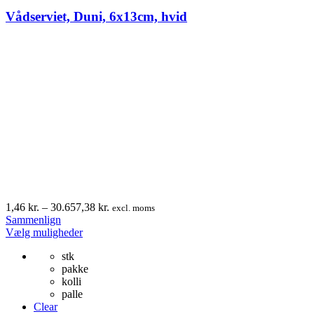
Vådserviet, Duni, 6x13cm, hvid
Prisinterval:
1,46
kr.
–
30.657,38
kr.
excl. moms
1,46 kr.
Sammenlign
Dette
til
Vælg muligheder
vare
30.657,38 kr.
stk
har
pakke
flere
kolli
varianter.
palle
Mulighederne
Clear
kan