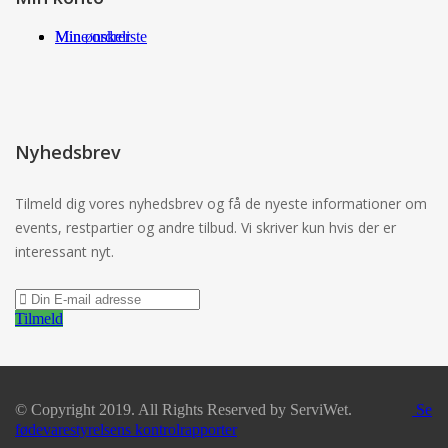
Min ønskeliste
Mine ordrer
Nyhedsbrev
Tilmeld dig vores nyhedsbrev og få de nyeste informationer om
events, restpartier og andre tilbud. Vi skriver kun hvis der er
interessant nyt.
Tilmeld
© Copyright 2019. All Rights Reserved by ServiWet.
Se
fødevarestyrelsens kontrolrapporter