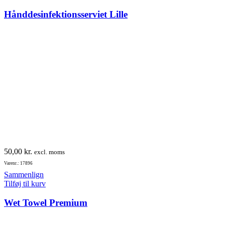
vælges
Hånddesinfektionsserviet Lille
på
varesiden
50,00
kr.
excl. moms
Varenr.: 17896
Sammenlign
Tilføj til kurv
Wet Towel Premium