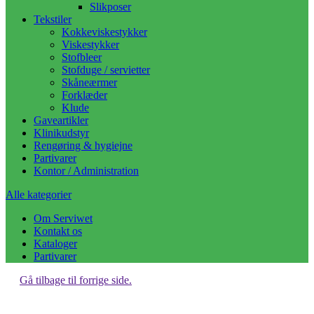
Slikposer
Tekstiler
Kokkeviskestykker
Viskestykker
Stofbleer
Stofduge / servietter
Skåneærmer
Forklæder
Klude
Gaveartikler
Klinikudstyr
Rengøring & hygiejne
Partivarer
Kontor / Administration
Alle kategorier
Om Serviwet
Kontakt os
Kataloger
Partivarer
Gå tilbage til forrige side.