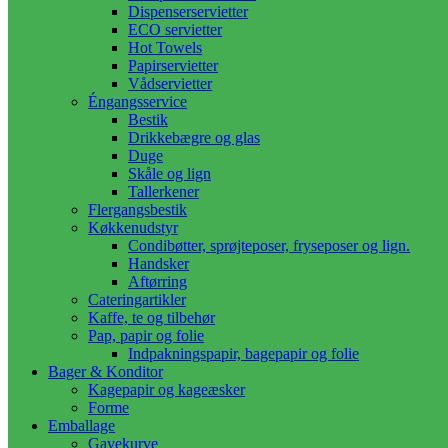
Dispenserservietter
ECO servietter
Hot Towels
Papirservietter
Vådservietter
Éngangsservice
Bestik
Drikkebægre og glas
Duge
Skåle og lign
Tallerkener
Flergangsbestik
Køkkenudstyr
Condibøtter, sprøjteposer, fryseposer og lign.
Handsker
Aftørring
Cateringartikler
Kaffe, te og tilbehør
Pap, papir og folie
Indpakningspapir, bagepapir og folie
Bager & Konditor
Kagepapir og kageæsker
Forme
Emballage
Gavekurve