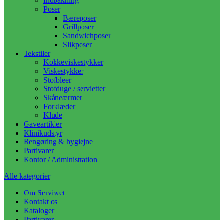
Indpakning
Poser
Bæreposer
Grillposer
Sandwichposer
Slikposer
Tekstiler
Kokkeviskestykker
Viskestykker
Stofbleer
Stofduge / servietter
Skåneærmer
Forklæder
Klude
Gaveartikler
Klinikudstyr
Rengøring & hygiejne
Partivarer
Kontor / Administration
Alle kategorier
Om Serviwet
Kontakt os
Kataloger
Partivarer