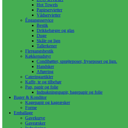
Hot Towels
Papirservietter
Vådservietter
Éngangsservice
Bestik
Drikkebægre og glas
Duge
Skåle og lign
Tallerkener
Flergangsbestik
Køkkenudstyr
Condibøtter, sprøjteposer, fryseposer og lign.
Handsker
Aftørring
Cateringartikler
Kaffe, te og tilbehør
Pap, papir og folie
Indpakningspapir, bagepapir og folie
Bager & Konditor
Kagepapir og kageæsker
Forme
Emballage
Gavekurve
Gaveæsker