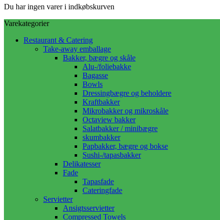
Du har ingen varer i indkøbskurven
Varekategorier
Restaurant & Catering
Take-away emballage
Bakker, bægre og skåle
Alu-/foliebakke
Bagasse
Bowls
Dressingbægre og beholdere
Kraftbakker
Mikrobakker og mikroskåle
Octaview bakker
Salatbakker / minibægre
skumbakker
Papbakker, bægre og bokse
Sushi-/tapasbakker
Delikatesser
Fade
Tapasfade
Cateringfade
Servietter
Ansigtsservietter
Compressed Towels