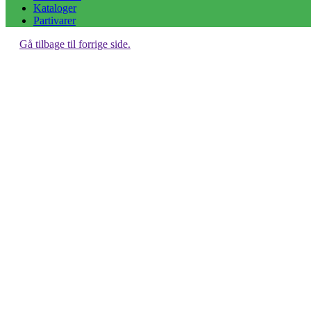
Kataloger
Partivarer
Gå tilbage til forrige side.