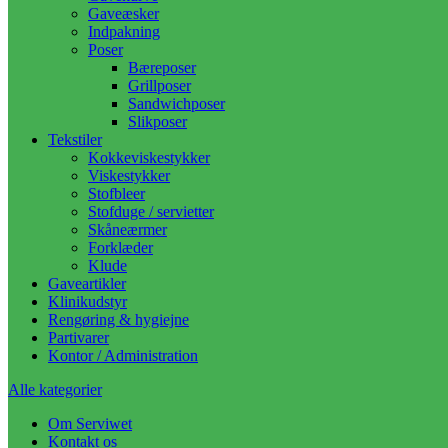
Gaveæsker
Indpakning
Poser
Bæreposer
Grillposer
Sandwichposer
Slikposer
Tekstiler
Kokkeviskestykker
Viskestykker
Stofbleer
Stofduge / servietter
Skåneærmer
Forklæder
Klude
Gaveartikler
Klinikudstyr
Rengøring & hygiejne
Partivarer
Kontor / Administration
Alle kategorier
Om Serviwet
Kontakt os