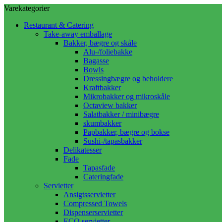
Varekategorier
Restaurant & Catering
Take-away emballage
Bakker, bægre og skåle
Alu-/foliebakke
Bagasse
Bowls
Dressingbægre og beholdere
Kraftbakker
Mikrobakker og mikroskåle
Octaview bakker
Salatbakker / minibægre
skumbakker
Papbakker, bægre og bokse
Sushi-/tapasbakker
Delikatesser
Fade
Tapasfade
Cateringfade
Servietter
Ansigtsservietter
Compressed Towels
Dispenserservietter
ECO servietter