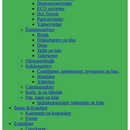
Dispenserservietter
ECO servietter
Hot Towels
Papirservietter
Vådservietter
Éngangsservice
Bestik
Drikkebægre og glas
Duge
Skåle og lign
Tallerkener
Flergangsbestik
Køkkenudstyr
Condibøtter, sprøjteposer, fryseposer og lign.
Handsker
Aftørring
Cateringartikler
Kaffe, te og tilbehør
Pap, papir og folie
Indpakningspapir, bagepapir og folie
Bager & Konditor
Kagepapir og kageæsker
Forme
Emballage
Gavekurve