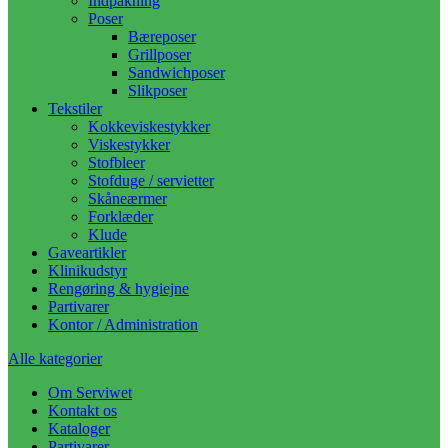
Indpakning
Poser
Bæreposer
Grillposer
Sandwichposer
Slikposer
Tekstiler
Kokkeviskestykker
Viskestykker
Stofbleer
Stofduge / servietter
Skåneærmer
Forklæder
Klude
Gaveartikler
Klinikudstyr
Rengøring & hygiejne
Partivarer
Kontor / Administration
Alle kategorier
Om Serviwet
Kontakt os
Kataloger
Partivarer