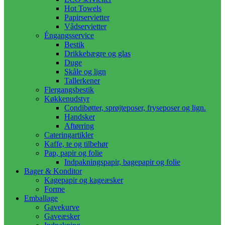
Hot Towels
Papirservietter
Vådservietter
Éngangsservice
Bestik
Drikkebægre og glas
Duge
Skåle og lign
Tallerkener
Flergangsbestik
Køkkenudstyr
Condibøtter, sprøjteposer, fryseposer og lign.
Handsker
Aftørring
Cateringartikler
Kaffe, te og tilbehør
Pap, papir og folie
Indpakningspapir, bagepapir og folie
Bager & Konditor
Kagepapir og kageæsker
Forme
Emballage
Gavekurve
Gaveæsker