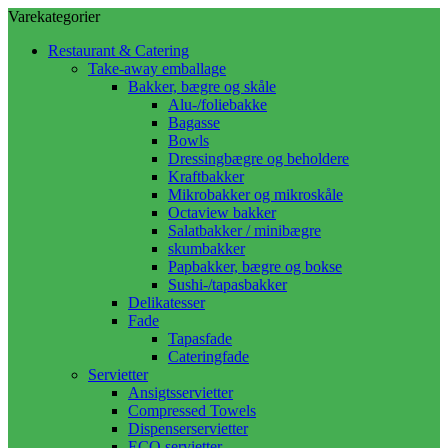
Varekategorier
Restaurant & Catering
Take-away emballage
Bakker, bægre og skåle
Alu-/foliebakke
Bagasse
Bowls
Dressingbægre og beholdere
Kraftbakker
Mikrobakker og mikroskåle
Octaview bakker
Salatbakker / minibægre
skumbakker
Papbakker, bægre og bokse
Sushi-/tapasbakker
Delikatesser
Fade
Tapasfade
Cateringfade
Servietter
Ansigtsservietter
Compressed Towels
Dispenserservietter
ECO servietter