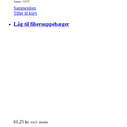
Varenr.: 13737
Sammenlign
Tilføj til kurv
Låg til fibersuppebæger
61,25
kr.
excl. moms