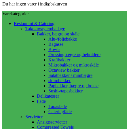
Du har ingen varer i indkøbskurven
Varekategorier
Restaurant & Catering
Take-away emballage
Bakker, bægre og skåle
Alu-/foliebakke
Bagasse
Bowls
Dressingbægre og beholdere
Kraftbakker
Mikrobakker og mikroskåle
Octaview bakker
Salatbakker / minibægre
skumbakker
Papbakker, bægre og bokse
Sushi-/tapasbakker
Delikatesser
Fade
Tapasfade
Cateringfade
Servietter
Ansigtsservietter
Compressed Towels