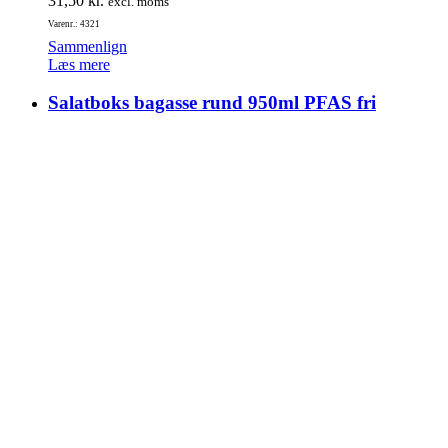
31,50
kr.
excl. moms
Varenr.: 4321
Sammenlign
Læs mere
Salatboks bagasse rund 950ml PFAS fri