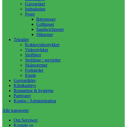
Gaveæsker
Indpakning
Poser
Bæreposer
Grillposer
Sandwichposer
Slikposer
Tekstiler
Kokkeviskestykker
Viskestykker
Stofbleer
Stofduge / servietter
Skåneærmer
Forklæder
Klude
Gaveartikler
Klinikudstyr
Rengøring & hygiejne
Partivarer
Kontor / Administration
Alle kategorier
Om Serviwet
Kontakt os