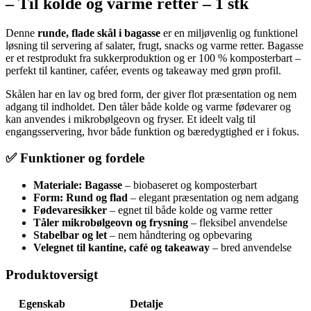
– Til kolde og varme retter – 1 stk
Denne
runde, flade skål i bagasse
er en miljøvenlig og funktionel
løsning til servering af salater, frugt, snacks og varme retter. Bagasse
er et restprodukt fra sukkerproduktion og er 100 % komposterbart –
perfekt til kantiner, caféer, events og takeaway med grøn profil.
Skålen har en lav og bred form, der giver flot præsentation og nem
adgang til indholdet. Den tåler både kolde og varme fødevarer og
kan anvendes i mikrobølgeovn og fryser. Et ideelt valg til
engangsservering, hvor både funktion og bæredygtighed er i fokus.
✅ Funktioner og fordele
Materiale: Bagasse
– biobaseret og komposterbart
Form: Rund og flad
– elegant præsentation og nem adgang
Fødevaresikker
– egnet til både kolde og varme retter
Tåler mikrobølgeovn og frysning
– fleksibel anvendelse
Stabelbar og let
– nem håndtering og opbevaring
Velegnet til kantine, café og takeaway
– bred anvendelse
Produktoversigt
Egenskab
Detalje