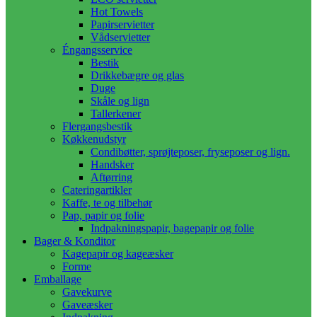
Hot Towels
Papirservietter
Vådservietter
Éngangsservice
Bestik
Drikkebægre og glas
Duge
Skåle og lign
Tallerkener
Flergangsbestik
Køkkenudstyr
Condibøtter, sprøjteposer, fryseposer og lign.
Handsker
Aftørring
Cateringartikler
Kaffe, te og tilbehør
Pap, papir og folie
Indpakningspapir, bagepapir og folie
Bager & Konditor
Kagepapir og kageæsker
Forme
Emballage
Gavekurve
Gaveæsker