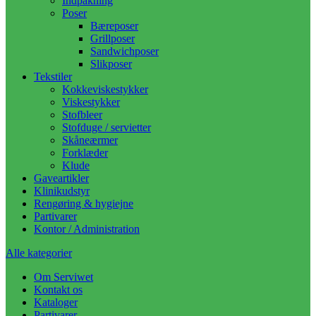
Indpakning
Poser
Bæreposer
Grillposer
Sandwichposer
Slikposer
Tekstiler
Kokkeviskestykker
Viskestykker
Stofbleer
Stofduge / servietter
Skåneærmer
Forklæder
Klude
Gaveartikler
Klinikudstyr
Rengøring & hygiejne
Partivarer
Kontor / Administration
Alle kategorier
Om Serviwet
Kontakt os
Kataloger
Partivarer