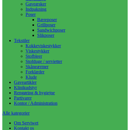
Gaveæsker
Indpakning
Poser
Bæreposer
Grillposer
Sandwichposer
Slikposer
Tekstiler
Kokkeviskestykker
Viskestykker
Stofbleer
Stofduge / servietter
Skåneærmer
Forklæder
Klude
Gaveartikler
Klinikudstyr
Rengøring & hygiejne
Partivarer
Kontor / Administration
Alle kategorier
Om Serviwet
Kontakt os