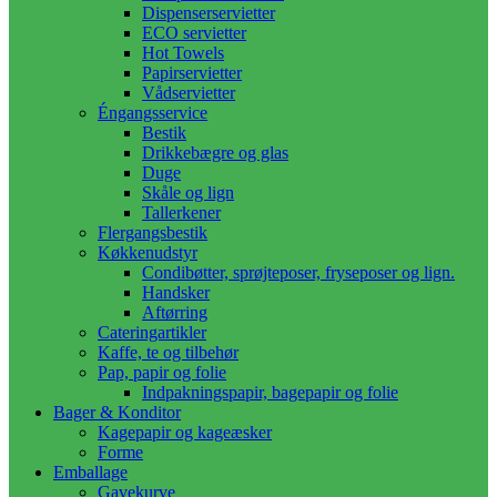
Dispenserservietter
ECO servietter
Hot Towels
Papirservietter
Vådservietter
Éngangsservice
Bestik
Drikkebægre og glas
Duge
Skåle og lign
Tallerkener
Flergangsbestik
Køkkenudstyr
Condibøtter, sprøjteposer, fryseposer og lign.
Handsker
Aftørring
Cateringartikler
Kaffe, te og tilbehør
Pap, papir og folie
Indpakningspapir, bagepapir og folie
Bager & Konditor
Kagepapir og kageæsker
Forme
Emballage
Gavekurve