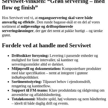
Serviwet-vinklen: “Grøn servering – med
flow og finish”
Hos Serviwet ved vi, at
engangsservering skal være både
ansvarlig og effektiv
. Den runde bagasse-skål er en del af vores
sortiment af
miljøvenlige og driftsoptimerede
serveringsløsninger
, der gør det nemt at pakke hurtigt – og tænke
grønt.
Fordele ved at handle med Serviwet
Driftssikker forsyning:
Levering i passende enheder og
mulighed for faste intervaller, så kantiner og
serveringsområder altid er dækket.
Miljøprofil og dokumentation:
Komposterbare produkter
med klar specifikation – nemt at integrere i grønne
indkøbspolitikker.
Sortimentsstyring:
Tilpasset behov i ejendomsdrift,
rengøring og kantineflow.
Support til FM-teams:
Klare produktdata og rådgivning om
anvendelse og affaldshåndtering.
Totaløkonomi:
Mindre spild, høj volumen og nem håndtering
– ideelt til både daglig drift og events.