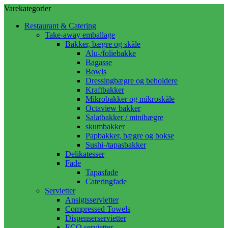
Varekategorier
Restaurant & Catering
Take-away emballage
Bakker, bægre og skåle
Alu-/foliebakke
Bagasse
Bowls
Dressingbægre og beholdere
Kraftbakker
Mikrobakker og mikroskåle
Octaview bakker
Salatbakker / minibægre
skumbakker
Papbakker, bægre og bokse
Sushi-/tapasbakker
Delikatesser
Fade
Tapasfade
Cateringfade
Servietter
Ansigtsservietter
Compressed Towels
Dispenserservietter
ECO servietter