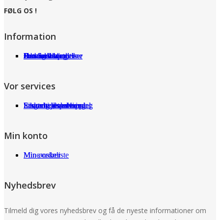
FØLG OS !
Information
Om Serviwet
Serviwet blog
Forhandlere
Persondatapolitik
Handelsbetingelser
Det siger kunderne
Jobs
Vor services
Fragt og returneringer
Sikkerhed ved handel
International shopping
Samarbejdspartnere
Leverandørservice
Min konto
Min ønskeliste
Mine ordrer
Nyhedsbrev
Tilmeld dig vores nyhedsbrev og få de nyeste informationer om