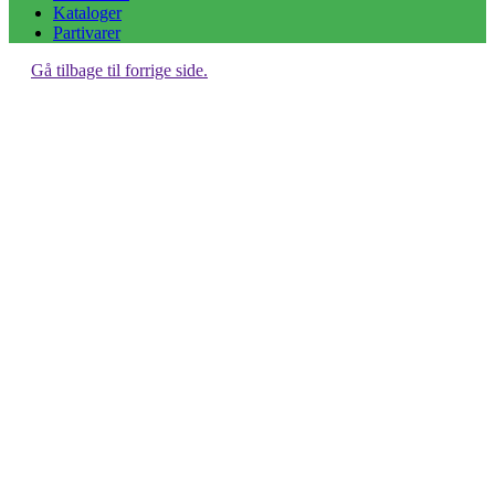
Kataloger
Partivarer
Gå tilbage til forrige side.