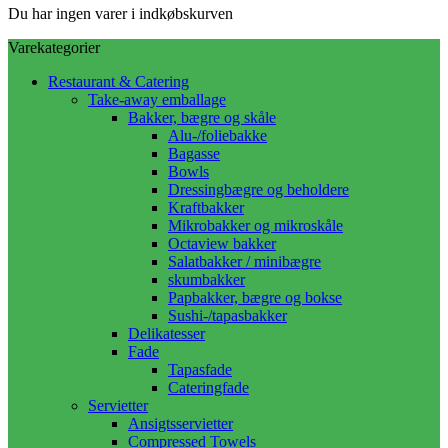
Du har ingen varer i indkøbskurven
Varekategorier
Restaurant & Catering
Take-away emballage
Bakker, bægre og skåle
Alu-/foliebakke
Bagasse
Bowls
Dressingbægre og beholdere
Kraftbakker
Mikrobakker og mikroskåle
Octaview bakker
Salatbakker / minibægre
skumbakker
Papbakker, bægre og bokse
Sushi-/tapasbakker
Delikatesser
Fade
Tapasfade
Cateringfade
Servietter
Ansigtsservietter
Compressed Towels