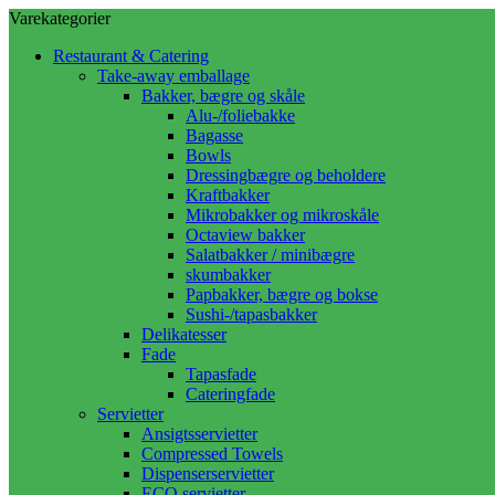
Varekategorier
Restaurant & Catering
Take-away emballage
Bakker, bægre og skåle
Alu-/foliebakke
Bagasse
Bowls
Dressingbægre og beholdere
Kraftbakker
Mikrobakker og mikroskåle
Octaview bakker
Salatbakker / minibægre
skumbakker
Papbakker, bægre og bokse
Sushi-/tapasbakker
Delikatesser
Fade
Tapasfade
Cateringfade
Servietter
Ansigtsservietter
Compressed Towels
Dispenserservietter
ECO servietter