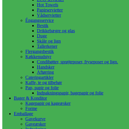
Hot Towels
Papirservietter
Vådservietter
Éngangsservice
Bestik
Drikkebægre og glas
Duge
Skåle og lign
Tallerkener
Flergangsbestik
Køkkenudstyr
Condibøtter, sprøjteposer, fryseposer og lign.
Handsker
Aftørring
Cateringartikler
Kaffe, te og tilbehør
Pap, papir og folie
Indpakningspapir, bagepapir og folie
Bager & Konditor
Kagepapir og kageæsker
Forme
Emballage
Gavekurve
Gaveæsker