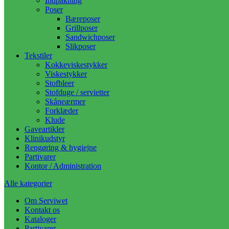
Indpakning
Poser
Bæreposer
Grillposer
Sandwichposer
Slikposer
Tekstiler
Kokkeviskestykker
Viskestykker
Stofbleer
Stofduge / servietter
Skåneærmer
Forklæder
Klude
Gaveartikler
Klinikudstyr
Rengøring & hygiejne
Partivarer
Kontor / Administration
Alle kategorier
Om Serviwet
Kontakt os
Kataloger
Partivarer