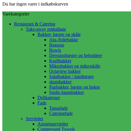
Du har ingen varer i indkøbskurven
Varekategorier
Restaurant & Catering
Take-away emballage
Bakker, bægre og skåle
Alu-/foliebakke
Bagasse
Bowls
Dressingbægre og beholdere
Kraftbakker
Mikrobakker og mikroskåle
Octaview bakker
Salatbakker / minibægre
skumbakker
Papbakker, bægre og bokse
Sushi-/tapasbakker
Delikatesser
Fade
Tapasfade
Cateringfade
Servietter
Ansigtsservietter
Compressed Towels