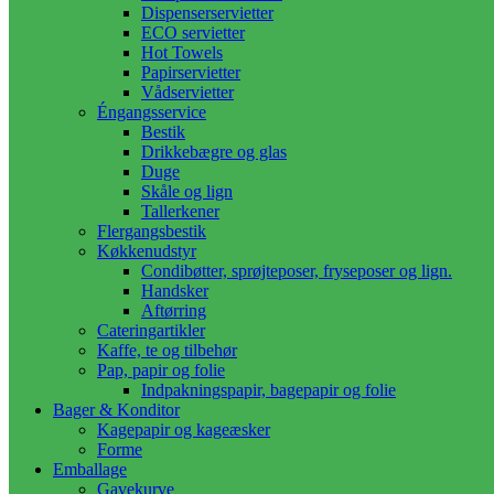
Dispenserservietter
ECO servietter
Hot Towels
Papirservietter
Vådservietter
Éngangsservice
Bestik
Drikkebægre og glas
Duge
Skåle og lign
Tallerkener
Flergangsbestik
Køkkenudstyr
Condibøtter, sprøjteposer, fryseposer og lign.
Handsker
Aftørring
Cateringartikler
Kaffe, te og tilbehør
Pap, papir og folie
Indpakningspapir, bagepapir og folie
Bager & Konditor
Kagepapir og kageæsker
Forme
Emballage
Gavekurve