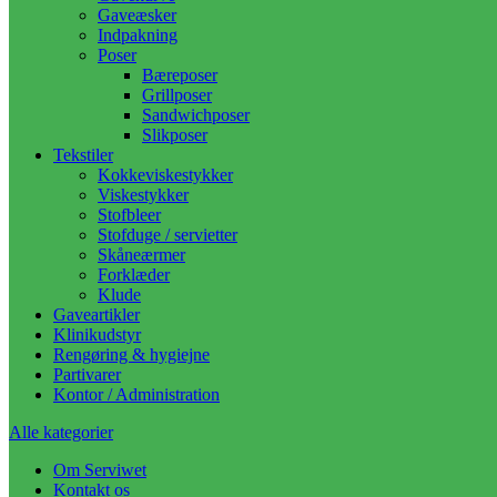
Gaveæsker
Indpakning
Poser
Bæreposer
Grillposer
Sandwichposer
Slikposer
Tekstiler
Kokkeviskestykker
Viskestykker
Stofbleer
Stofduge / servietter
Skåneærmer
Forklæder
Klude
Gaveartikler
Klinikudstyr
Rengøring & hygiejne
Partivarer
Kontor / Administration
Alle kategorier
Om Serviwet
Kontakt os