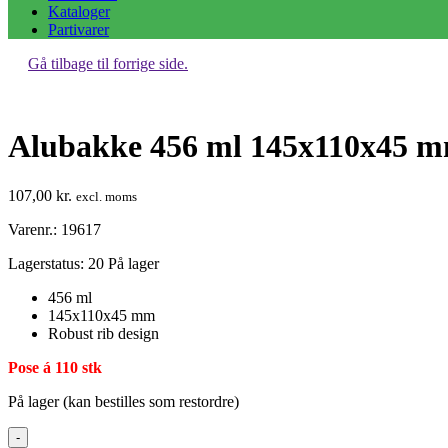
Kataloger
Partivarer
Gå tilbage til forrige side.
Alubakke 456 ml 145x110x45 m
107,00
kr.
excl. moms
Varenr.: 19617
Lagerstatus:
20 På lager
456 ml
145x110x45 mm
Robust rib design
Pose á 110 stk
På lager (kan bestilles som restordre)
Alubakke
-