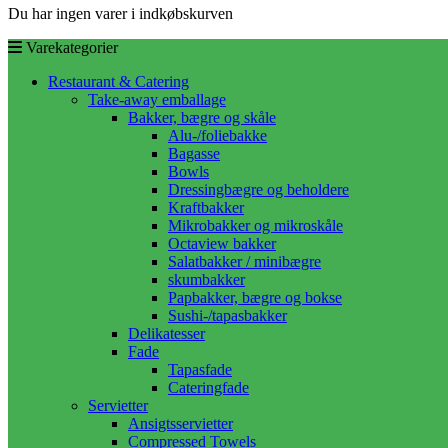
Du har ingen varer i indkøbskurven
Varekategorier
Restaurant & Catering
Take-away emballage
Bakker, bægre og skåle
Alu-/foliebakke
Bagasse
Bowls
Dressingbægre og beholdere
Kraftbakker
Mikrobakker og mikroskåle
Octaview bakker
Salatbakker / minibægre
skumbakker
Papbakker, bægre og bokse
Sushi-/tapasbakker
Delikatesser
Fade
Tapasfade
Cateringfade
Servietter
Ansigtsservietter
Compressed Towels