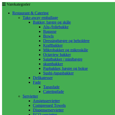
Varekategorier
Restaurant & Catering
Take-away emballage
Bakker, bægre og skåle
Alu-/foliebakke
Bagasse
Bowls
Dressingbægre og beholdere
Kraftbakker
Mikrobakker og mikroskåle
Octaview bakker
Salatbakker / minibægre
skumbakker
Papbakker, bægre og bokse
Sushi-/tapasbakker
Delikatesser
Fade
Tapasfade
Cateringfade
Servietter
Ansigtsservietter
Compressed Towels
Dispenserservietter
ECO servietter