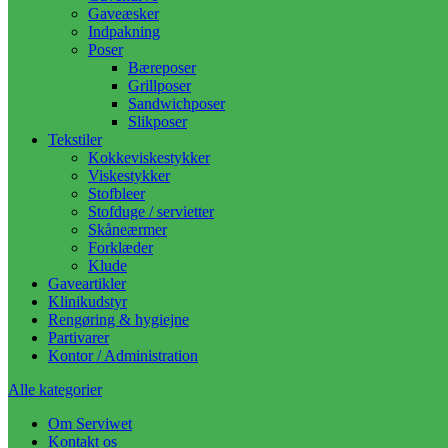
Gaveæsker
Indpakning
Poser
Bæreposer
Grillposer
Sandwichposer
Slikposer
Tekstiler
Kokkeviskestykker
Viskestykker
Stofbleer
Stofduge / servietter
Skåneærmer
Forklæder
Klude
Gaveartikler
Klinikudstyr
Rengøring & hygiejne
Partivarer
Kontor / Administration
Alle kategorier
Om Serviwet
Kontakt os