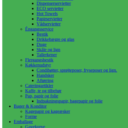
Dispenserservietter
ECO servietter
Hot Towels
Papirservietter
Vådservietter
Éngangsservice
Bestik
Drikkebægre og glas
Duge
Skåle og lign
Tallerkener
Flergangsbestik
Køkkenudstyr
Condibøtter, sprøjteposer, fryseposer og lign.
Handsker
Aftørring
Cateringartikler
Kaffe, te og tilbehør
Pap, papir og folie
Indpakningspapir, bagepapir og folie
Bager & Konditor
Kagepapir og kageæsker
Forme
Emballage
Gavekurve