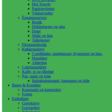
Hot Towels
Papirservietter
Vådservietter
Éngangsservice
Bestik
Drikkebægre og glas
Duge
Skåle og lign
Tallerkener
Flergangsbestik
Køkkenudstyr
Condibøtter, sprøjteposer, fryseposer og lign.
Handsker
Aftørring
Cateringartikler
Kaffe, te og tilbehør
Pap, papir og folie
Indpakningspapir, bagepapir og folie
Bager & Konditor
Kagepapir og kageæsker
Forme
Emballage
Gavekurve
Gaveæsker