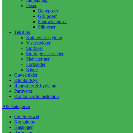
Indpakning
Poser
Bæreposer
Grillposer
Sandwichposer
Slikposer
Tekstiler
Kokkeviskestykker
Viskestykker
Stofbleer
Stofduge / servietter
Skåneærmer
Forklæder
Klude
Gaveartikler
Klinikudstyr
Rengøring & hygiejne
Partivarer
Kontor / Administration
Alle kategorier
Om Serviwet
Kontakt os
Kataloger
Partivarer