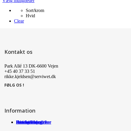
Dette
Vælg muligheder
vare
Sort/krom
har
Hvid
flere
Clear
varianter.
Mulighederne
kan
vælges
på
varesiden
Kontakt os
Park Allé 13 DK-6600 Vejen
+45 40 37 33 51
rikke.kjeldsen@serviwet.dk
FØLG OS !
Information
Om Serviwet
Serviwet blog
Forhandlere
Persondatapolitik
Handelsbetingelser
Det siger kunderne
Jobs