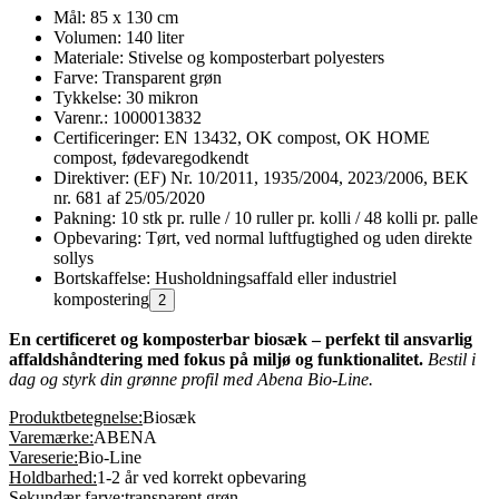
Mål: 85 x 130 cm
Volumen: 140 liter
Materiale: Stivelse og komposterbart polyesters
Farve: Transparent grøn
Tykkelse: 30 mikron
Varenr.: 1000013832
Certificeringer: EN 13432, OK compost, OK HOME
compost, fødevaregodkendt
Direktiver: (EF) Nr. 10/2011, 1935/2004, 2023/2006, BEK
nr. 681 af 25/05/2020
Pakning: 10 stk pr. rulle / 10 ruller pr. kolli / 48 kolli pr. palle
Opbevaring: Tørt, ved normal luftfugtighed og uden direkte
sollys
Bortskaffelse: Husholdningsaffald eller industriel
kompostering
2
En certificeret og komposterbar biosæk – perfekt til ansvarlig
affaldshåndtering med fokus på miljø og funktionalitet.
Bestil i
dag og styrk din grønne profil med Abena Bio-Line.
Produktbetegnelse:
Biosæk
Varemærke:
ABENA
Vareserie:
Bio-Line
Holdbarhed:
1-2 år ved korrekt opbevaring
Sekundær farve:
transparent grøn