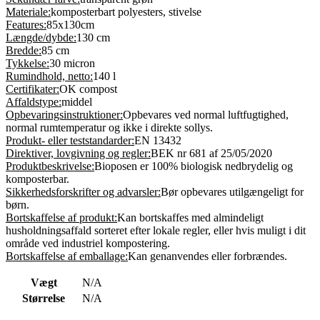
Materiale:
komposterbart polyesters, stivelse
Features:
85x130cm
Længde/dybde:
130 cm
Bredde:
85 cm
Tykkelse:
30 micron
Rumindhold, netto:
140 l
Certifikater:
OK compost
Affaldstype:
middel
Opbevaringsinstruktioner:
Opbevares ved normal luftfugtighed,
normal rumtemperatur og ikke i direkte sollys.
Produkt- eller teststandarder:
EN 13432
Direktiver, lovgivning og regler:
BEK nr 681 af 25/05/2020
Produktbeskrivelse:
Bioposen er 100% biologisk nedbrydelig og
komposterbar.
Sikkerhedsforskrifter og advarsler:
Bør opbevares utilgængeligt for
børn.
Bortskaffelse af produkt:
Kan bortskaffes med almindeligt
husholdningsaffald sorteret efter lokale regler, eller hvis muligt i dit
område ved industriel kompostering.
Bortskaffelse af emballage:
Kan genanvendes eller forbrændes.
Vægt
N/A
Størrelse
N/A