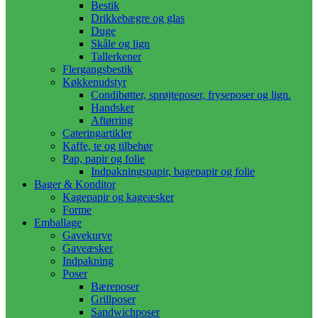
Bestik
Drikkebægre og glas
Duge
Skåle og lign
Tallerkener
Flergangsbestik
Køkkenudstyr
Condibøtter, sprøjteposer, fryseposer og lign.
Handsker
Aftørring
Cateringartikler
Kaffe, te og tilbehør
Pap, papir og folie
Indpakningspapir, bagepapir og folie
Bager & Konditor
Kagepapir og kageæsker
Forme
Emballage
Gavekurve
Gaveæsker
Indpakning
Poser
Bæreposer
Grillposer
Sandwichposer