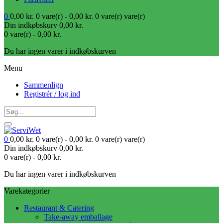
0
0,00
kr.
0 vare(r) -
0,00
kr.
0 vare(r)
vare(r)
Din indkøbskurv
0,00
kr.
0 vare(r) -
0,00
kr.
Du har ingen varer i indkøbskurven
Menu
Sammenlign
Registrér / log ind
0
0,00
kr.
0 vare(r) -
0,00
kr.
0 vare(r)
vare(r)
Din indkøbskurv
0,00
kr.
0 vare(r) -
0,00
kr.
Du har ingen varer i indkøbskurven
Varekategorier
Restaurant & Catering
Take-away emballage