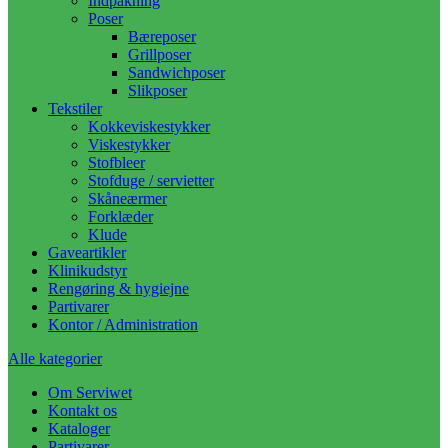
Indpakning
Poser
Bæreposer
Grillposer
Sandwichposer
Slikposer
Tekstiler
Kokkeviskestykker
Viskestykker
Stofbleer
Stofduge / servietter
Skåneærmer
Forklæder
Klude
Gaveartikler
Klinikudstyr
Rengøring & hygiejne
Partivarer
Kontor / Administration
Alle kategorier
Om Serviwet
Kontakt os
Kataloger
Partivarer