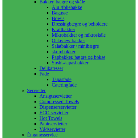
Bakker, bægre og skåle
Alu-/foliebakke
Bagasse
Bowls
Dressingbægre og beholdere
Kraftbakker
Mikrobakker og mikroskåle
Octaview bakker
Salatbakker / minibægre
skumbakker
Papbakker, bægre og bokse
Sushi-/tapasbakker
Delikatesser
Fade
Tapasfade
Cateringfade
Servietter
Ansigtsservietter
Compressed Towels
Dispenserservietter
ECO servietter
Hot Towels
Papirservietter
Vådservietter
Éngangsservice