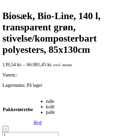
Biosæk, Bio-Line, 140 l,
transparent grøn,
stivelse/komposterbart
polyesters, 85x130cm
Prisinterval:
139,54
kr.
–
66.981,45
kr.
excl. moms
139,54 kr.
Varenr.:
til
66.981,45 kr.
Lagerstatus:
På lager
rulle
kolli
Pakkestørrelse
palle
Ryd
Biosæk,
-
Bio-