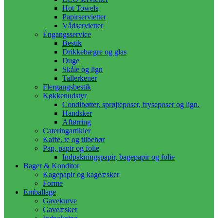
Hot Towels
Papirservietter
Vådservietter
Éngangsservice
Bestik
Drikkebægre og glas
Duge
Skåle og lign
Tallerkener
Flergangsbestik
Køkkenudstyr
Condibøtter, sprøjteposer, fryseposer og lign.
Handsker
Aftørring
Cateringartikler
Kaffe, te og tilbehør
Pap, papir og folie
Indpakningspapir, bagepapir og folie
Bager & Konditor
Kagepapir og kageæsker
Forme
Emballage
Gavekurve
Gaveæsker