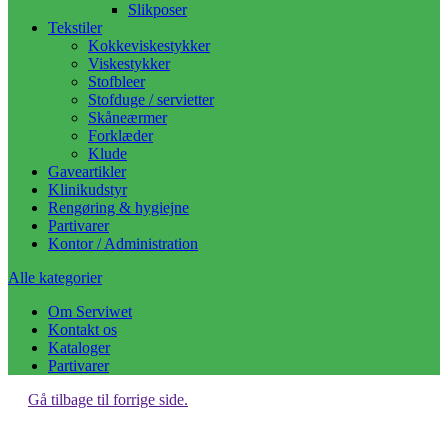
Slikposer
Tekstiler
Kokkeviskestykker
Viskestykker
Stofbleer
Stofduge / servietter
Skåneærmer
Forklæder
Klude
Gaveartikler
Klinikudstyr
Rengøring & hygiejne
Partivarer
Kontor / Administration
Alle kategorier
Om Serviwet
Kontakt os
Kataloger
Partivarer
Gå tilbage til forrige side.