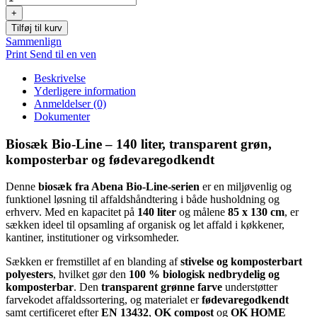
Line,
+
140
Tilføj til kurv
l,
Sammenlign
transparent
Print
Send til en ven
grøn,
stivelse/komposterbart
Beskrivelse
polyesters,
Yderligere information
85x130cm
Anmeldelser (0)
antal
Dokumenter
Biosæk Bio-Line – 140 liter, transparent grøn,
komposterbar og fødevaregodkendt
Denne
biosæk fra Abena Bio-Line-serien
er en miljøvenlig og
funktionel løsning til affaldshåndtering i både husholdning og
erhverv. Med en kapacitet på
140 liter
og målene
85 x 130 cm
, er
sækken ideel til opsamling af organisk og let affald i køkkener,
kantiner, institutioner og virksomheder.
Sækken er fremstillet af en blanding af
stivelse og komposterbart
polyesters
, hvilket gør den
100 % biologisk nedbrydelig og
komposterbar
. Den
transparent grønne farve
understøtter
farvekodet affaldssortering, og materialet er
fødevaregodkendt
samt certificeret efter
EN 13432
,
OK compost
og
OK HOME