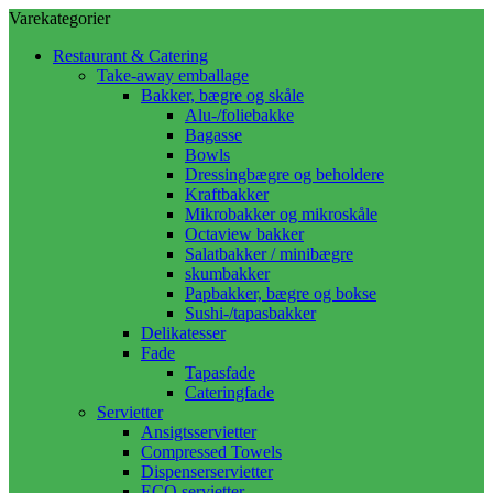
Varekategorier
Restaurant & Catering
Take-away emballage
Bakker, bægre og skåle
Alu-/foliebakke
Bagasse
Bowls
Dressingbægre og beholdere
Kraftbakker
Mikrobakker og mikroskåle
Octaview bakker
Salatbakker / minibægre
skumbakker
Papbakker, bægre og bokse
Sushi-/tapasbakker
Delikatesser
Fade
Tapasfade
Cateringfade
Servietter
Ansigtsservietter
Compressed Towels
Dispenserservietter
ECO servietter