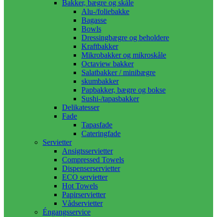
Bakker, bægre og skåle
Alu-/foliebakke
Bagasse
Bowls
Dressingbægre og beholdere
Kraftbakker
Mikrobakker og mikroskåle
Octaview bakker
Salatbakker / minibægre
skumbakker
Papbakker, bægre og bokse
Sushi-/tapasbakker
Delikatesser
Fade
Tapasfade
Cateringfade
Servietter
Ansigtsservietter
Compressed Towels
Dispenserservietter
ECO servietter
Hot Towels
Papirservietter
Vådservietter
Éngangsservice