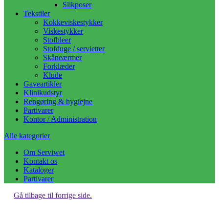
Slikposer
Tekstiler
Kokkeviskestykker
Viskestykker
Stofbleer
Stofduge / servietter
Skåneærmer
Forklæder
Klude
Gaveartikler
Klinikudstyr
Rengøring & hygiejne
Partivarer
Kontor / Administration
Alle kategorier
Om Serviwet
Kontakt os
Kataloger
Partivarer
Gå tilbage til forrige side.