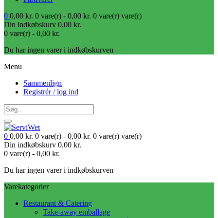
0
0,00
kr.
0 vare(r) -
0,00
kr.
0 vare(r)
vare(r)
Din indkøbskurv
0,00
kr.
0 vare(r) -
0,00
kr.
Du har ingen varer i indkøbskurven
Menu
Sammenlign
Registrér / log ind
0
0,00
kr.
0 vare(r) -
0,00
kr.
0 vare(r)
vare(r)
Din indkøbskurv
0,00
kr.
0 vare(r) -
0,00
kr.
Du har ingen varer i indkøbskurven
Varekategorier
Restaurant & Catering
Take-away emballage