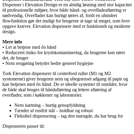
Dispenser i Elevation Design er en alsidig løsning med stor kapacitet
til professionelle miljøer, hvor både hånd- og overfladeaftørring er
nødvendig. Overflader kan hurtigt tørres af, fordi en uhindret
flowfunktion gør det muligt for brugerne at tage så meget, som hver
opgave kræver. Elevation dispensere med et funktionelt og moderne
design.
Mere info
• Let at betjene med én hånd
• Reduceret risiko for krydskontaminering, da brugerne kun rører
det, de bruger
• Nem rengøring betyder bedre generel hygiejne
Tork Elevation dispensere til centerfeed ruller (M1 og M2
systemerne) giver brugeren nem og ubegrænset adgang til papir og
kan betjenes med én hånd. De er ideelle systemer til områder, hvor
de både skal bruges til håndaftørring og lettere aftørring af
overflader, som i køkkener og laboratorier.
Nem isætning – hurtig genopfyldning
Tænder af rustfrit stål – holdbar og robust
Fleksibel dispensering – tag den mængde, du har brug for
Dispenseren passer til: