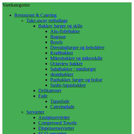
Varekategorier
Restaurant & Catering
Take-away emballage
Bakker, bægre og skåle
Alu-/foliebakke
Bagasse
Bowls
Dressingbægre og beholdere
Kraftbakker
Mikrobakker og mikroskåle
Octaview bakker
Salatbakker / minibægre
skumbakker
Papbakker, bægre og bokse
Sushi-/tapasbakker
Delikatesser
Fade
Tapasfade
Cateringfade
Servietter
Ansigtsservietter
Compressed Towels
Dispenserservietter
ECO servietter