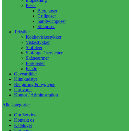
Indpakning
Poser
Bæreposer
Grillposer
Sandwichposer
Slikposer
Tekstiler
Kokkeviskestykker
Viskestykker
Stofbleer
Stofduge / servietter
Skåneærmer
Forklæder
Klude
Gaveartikler
Klinikudstyr
Rengøring & hygiejne
Partivarer
Kontor / Administration
Alle kategorier
Om Serviwet
Kontakt os
Kataloger
Partivarer