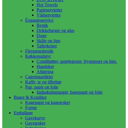
Hot Towels
Papirservietter
Vådservietter
Éngangsservice
Bestik
Drikkebægre og glas
Duge
Skåle og lign
Tallerkener
Flergangsbestik
Køkkenudstyr
Condibøtter, sprøjteposer, fryseposer og lign.
Handsker
Aftørring
Cateringartikler
Kaffe, te og tilbehør
Pap, papir og folie
Indpakningspapir, bagepapir og folie
Bager & Konditor
Kagepapir og kageæsker
Forme
Emballage
Gavekurve
Gaveæsker