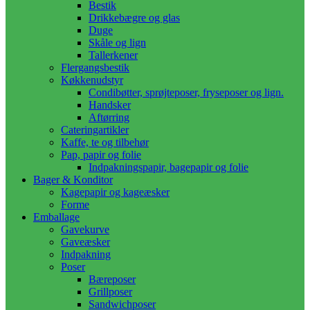
Bestik
Drikkebægre og glas
Duge
Skåle og lign
Tallerkener
Flergangsbestik
Køkkenudstyr
Condibøtter, sprøjteposer, fryseposer og lign.
Handsker
Aftørring
Cateringartikler
Kaffe, te og tilbehør
Pap, papir og folie
Indpakningspapir, bagepapir og folie
Bager & Konditor
Kagepapir og kageæsker
Forme
Emballage
Gavekurve
Gaveæsker
Indpakning
Poser
Bæreposer
Grillposer
Sandwichposer