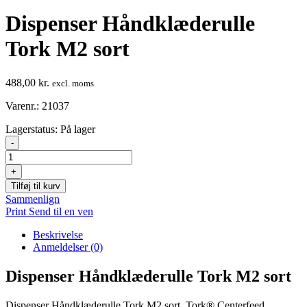
Dispenser Håndklæderulle
Tork M2 sort
488,00
kr.
excl. moms
Varenr.: 21037
Lagerstatus:
På lager
Dispenser
-
Håndklæderulle
Tork
+
M2
Tilføj til kurv
sort
Sammenlign
antal
Print
Send til en ven
Beskrivelse
Anmeldelser (0)
Dispenser Håndklæderulle Tork M2 sort
Dispenser Håndklæderulle Tork M2 sort. Tork® Centerfeed