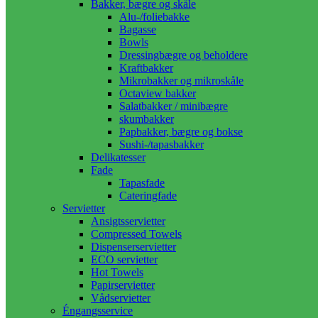
Bakker, bægre og skåle
Alu-/foliebakke
Bagasse
Bowls
Dressingbægre og beholdere
Kraftbakker
Mikrobakker og mikroskåle
Octaview bakker
Salatbakker / minibægre
skumbakker
Papbakker, bægre og bokse
Sushi-/tapasbakker
Delikatesser
Fade
Tapasfade
Cateringfade
Servietter
Ansigtsservietter
Compressed Towels
Dispenserservietter
ECO servietter
Hot Towels
Papirservietter
Vådservietter
Éngangsservice