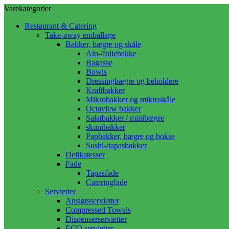
Varekategorier
Restaurant & Catering
Take-away emballage
Bakker, bægre og skåle
Alu-/foliebakke
Bagasse
Bowls
Dressingbægre og beholdere
Kraftbakker
Mikrobakker og mikroskåle
Octaview bakker
Salatbakker / minibægre
skumbakker
Papbakker, bægre og bokse
Sushi-/tapasbakker
Delikatesser
Fade
Tapasfade
Cateringfade
Servietter
Ansigtsservietter
Compressed Towels
Dispenserservietter
ECO servietter