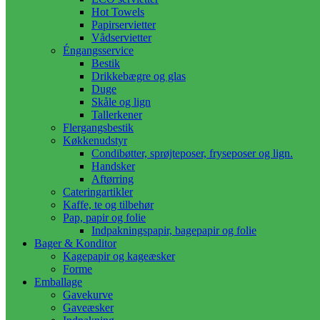
Hot Towels
Papirservietter
Vådservietter
Éngangsservice
Bestik
Drikkebægre og glas
Duge
Skåle og lign
Tallerkener
Flergangsbestik
Køkkenudstyr
Condibøtter, sprøjteposer, fryseposer og lign.
Handsker
Aftørring
Cateringartikler
Kaffe, te og tilbehør
Pap, papir og folie
Indpakningspapir, bagepapir og folie
Bager & Konditor
Kagepapir og kageæsker
Forme
Emballage
Gavekurve
Gaveæsker