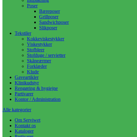
Indpakning
Poser
Bæreposer
Grillposer
Sandwichposer
Slikposer
Tekstiler
Kokkeviskestykker
Viskestykker
Stofbleer
Stofduge / servietter
Skåneærmer
Forklæder
Klude
Gaveartikler
Klinikudstyr
Rengøring & hygiejne
Partivarer
Kontor / Administration
Alle kategorier
Om Serviwet
Kontakt os
Kataloger
Partivarer