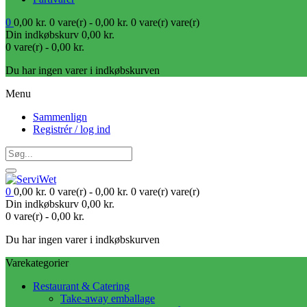
0
0,00
kr.
0 vare(r) -
0,00
kr.
0 vare(r)
vare(r)
Din indkøbskurv
0,00
kr.
0 vare(r) -
0,00
kr.
Du har ingen varer i indkøbskurven
Menu
Sammenlign
Registrér / log ind
0
0,00
kr.
0 vare(r) -
0,00
kr.
0 vare(r)
vare(r)
Din indkøbskurv
0,00
kr.
0 vare(r) -
0,00
kr.
Du har ingen varer i indkøbskurven
Varekategorier
Restaurant & Catering
Take-away emballage