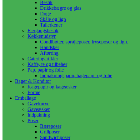
Bestik
Drikkebægre og glas
Duge
Skåle og lign
Tallerkener
Flergangsbestik
Køkkenudstyr
Condibøtter, sprøjteposer, fryseposer og lign.
Handsker
Aftørring
Cateringartikler
Kaffe, te og tilbehør
Pap, papir og folie
Indpakningspapir, bagepapir og folie
Bager & Konditor
Kagepapir og kageæsker
Forme
Emballage
Gavekurve
Gaveæsker
Indpakning
Poser
Bæreposer
Grillposer
Sandwichposer