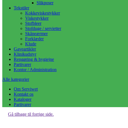
Slikposer
Tekstiler
Kokkeviskestykker
Viskestykker
Stofbleer
Stofduge / servietter
Skåneærmer
Forklæder
Klude
Gaveartikler
Klinikudstyr
Rengøring & hygiejne
Partivarer
Kontor / Administration
Alle kategorier
Om Serviwet
Kontakt os
Kataloger
Partivarer
Gå tilbage til forrige side.