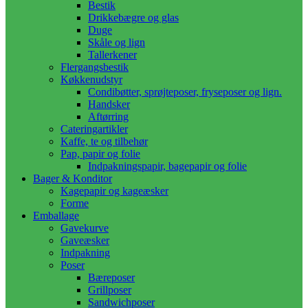
Bestik
Drikkebægre og glas
Duge
Skåle og lign
Tallerkener
Flergangsbestik
Køkkenudstyr
Condibøtter, sprøjteposer, fryseposer og lign.
Handsker
Aftørring
Cateringartikler
Kaffe, te og tilbehør
Pap, papir og folie
Indpakningspapir, bagepapir og folie
Bager & Konditor
Kagepapir og kageæsker
Forme
Emballage
Gavekurve
Gaveæsker
Indpakning
Poser
Bæreposer
Grillposer
Sandwichposer