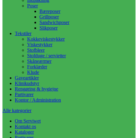
Indpakning
Poser
Bæreposer
Grillposer
Sandwichposer
Slikposer
Tekstiler
Kokkeviskestykker
Viskestykker
Stofbleer
Stofduge / servietter
Skåneærmer
Forklæder
Klude
Gaveartikler
Klinikudstyr
Rengøring & hygiejne
Partivarer
Kontor / Administration
Alle kategorier
Om Serviwet
Kontakt os
Kataloger
Partivarer