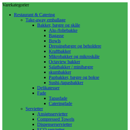
Varekategorier
Restaurant & Catering
Take-away emballage
Bakker, bægre og skåle
Alu-/foliebakke
Bagasse
Bowls
Dressingbægre og beholdere
Kraftbakker
Mikrobakker og mikroskåle
Octaview bakker
Salatbakker / minibægre
skumbakker
Papbakker, bægre og bokse
Sushi-/tapasbakker
Delikatesser
Fade
Tapasfade
Cateringfade
Servietter
Ansigtsservietter
Compressed Towels
Dispenserservietter
ECO servietter