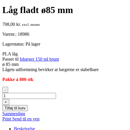
Låg fladt ø85 mm
708,00
kr.
excl. moms
Varenr.: 18986
Lagerstatus:
På lager
PLA låg
Passer til
Isbæger 150 ml brunt
ø 85 mm
Lågets udformning bevirker at bægrene er stabelbare
Pakke á 800 stk
Låg
-
fladt
ø85
+
mm
Tilføj til kurv
antal
Sammenlign
Print
Send til en ven
Beskrivelse