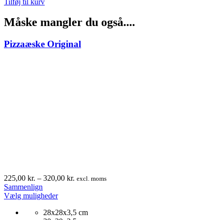
Tilføj til kurv
Måske mangler du også....
Pizzaæske Original
Prisinterval:
225,00
kr.
–
320,00
kr.
excl. moms
225,00 kr.
Sammenlign
Dette
til
Vælg muligheder
vare
320,00 kr.
28x28x3,5 cm
har