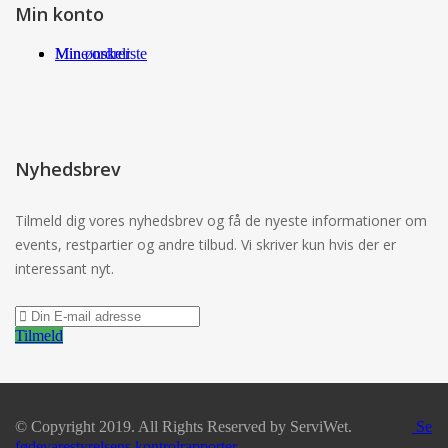
Min konto
Min ønskeliste
Mine ordrer
Nyhedsbrev
Tilmeld dig vores nyhedsbrev og få de nyeste informationer om
events, restpartier og andre tilbud. Vi skriver kun hvis der er
interessant nyt.
Tilmeld
© Copyright 2019. All Rights Reserved by ServiWet.
Se
fødevarestyrelsens kontrolrapporter