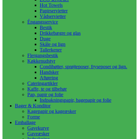
Hot Towels
Papirservietter
Vådservietter
Éngangsservice
Bestik
Drikkebægre og glas
Duge
Skåle og lign
Tallerkener
Flergangsbestik
Køkkenudstyr
Condibøtter, sprøjteposer, fryseposer og lign.
Handsker
Aftørring
Cateringartikler
Kaffe, te og tilbehør
Pap, papir og folie
Indpakningspapir, bagepapir og folie
Bager & Konditor
Kagepapir og kageæsker
Forme
Emballage
Gavekurve
Gaveæsker