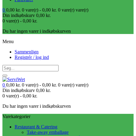
0
0,00
kr.
0 vare(r) -
0,00
kr.
0 vare(r)
vare(r)
Din indkøbskurv
0,00
kr.
0 vare(r) -
0,00
kr.
Du har ingen varer i indkøbskurven
Menu
Sammenlign
Registrér / log ind
0
0,00
kr.
0 vare(r) -
0,00
kr.
0 vare(r)
vare(r)
Din indkøbskurv
0,00
kr.
0 vare(r) -
0,00
kr.
Du har ingen varer i indkøbskurven
Varekategorier
Restaurant & Catering
Take-away emballage