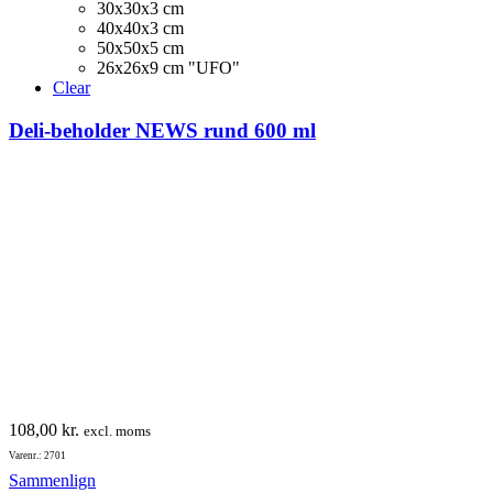
30x30x3 cm
flere
40x40x3 cm
varianter.
50x50x5 cm
Mulighederne
26x26x9 cm "UFO"
kan
Clear
vælges
på
Deli-beholder NEWS rund 600 ml
varesiden
108,00
kr.
excl. moms
Varenr.: 2701
Sammenlign