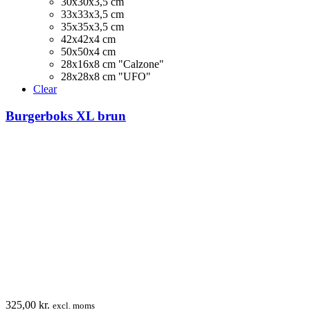
30x30x3,5 cm
flere
33x33x3,5 cm
varianter.
35x35x3,5 cm
Mulighederne
42x42x4 cm
kan
50x50x4 cm
vælges
28x16x8 cm "Calzone"
på
28x28x8 cm "UFO"
varesiden
Clear
Burgerboks XL brun
325,00
kr.
excl. moms