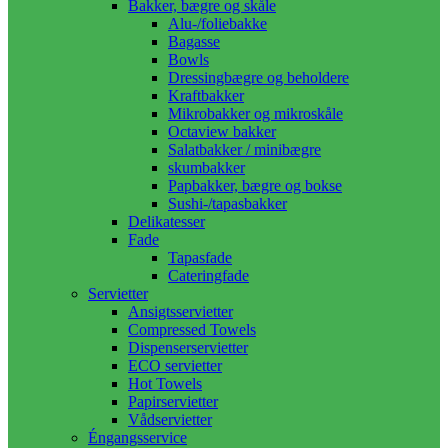
Bakker, bægre og skåle
Alu-/foliebakke
Bagasse
Bowls
Dressingbægre og beholdere
Kraftbakker
Mikrobakker og mikroskåle
Octaview bakker
Salatbakker / minibægre
skumbakker
Papbakker, bægre og bokse
Sushi-/tapasbakker
Delikatesser
Fade
Tapasfade
Cateringfade
Servietter
Ansigtsservietter
Compressed Towels
Dispenserservietter
ECO servietter
Hot Towels
Papirservietter
Vådservietter
Éngangsservice