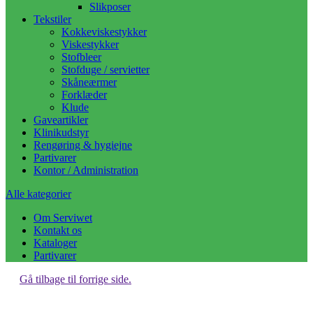
Slikposer
Tekstiler
Kokkeviskestykker
Viskestykker
Stofbleer
Stofduge / servietter
Skåneærmer
Forklæder
Klude
Gaveartikler
Klinikudstyr
Rengøring & hygiejne
Partivarer
Kontor / Administration
Alle kategorier
Om Serviwet
Kontakt os
Kataloger
Partivarer
Gå tilbage til forrige side.