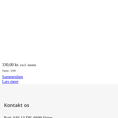
330,00
kr.
excl. moms
Varenr.: 3109
Sammenlign
Læs mere
Kontakt os
Park Allé 13 DK-6600 Vejen