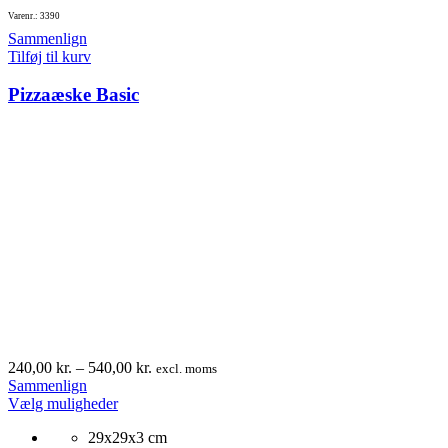
Varenr.: 3390
Sammenlign
Tilføj til kurv
Pizzaæske Basic
Prisinterval:
240,00
kr.
–
540,00
kr.
excl. moms
240,00 kr.
Sammenlign
Dette
til
Vælg muligheder
vare
540,00 kr.
29x29x3 cm
har