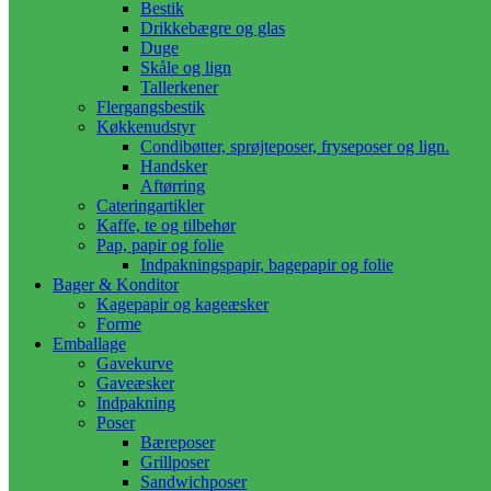
Bestik
Drikkebægre og glas
Duge
Skåle og lign
Tallerkener
Flergangsbestik
Køkkenudstyr
Condibøtter, sprøjteposer, fryseposer og lign.
Handsker
Aftørring
Cateringartikler
Kaffe, te og tilbehør
Pap, papir og folie
Indpakningspapir, bagepapir og folie
Bager & Konditor
Kagepapir og kageæsker
Forme
Emballage
Gavekurve
Gaveæsker
Indpakning
Poser
Bæreposer
Grillposer
Sandwichposer