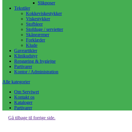
Slikposer
Tekstiler
Kokkeviskestykker
Viskestykker
Stofbleer
Stofduge / servietter
Skåneærmer
Forklæder
Klude
Gaveartikler
Klinikudstyr
Rengøring & hygiejne
Partivarer
Kontor / Administration
Alle kategorier
Om Serviwet
Kontakt os
Kataloger
Partivarer
Gå tilbage til forrige side.