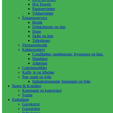
Hot Towels
Papirservietter
Vådservietter
Éngangsservice
Bestik
Drikkebægre og glas
Duge
Skåle og lign
Tallerkener
Flergangsbestik
Køkkenudstyr
Condibøtter, sprøjteposer, fryseposer og lign.
Handsker
Aftørring
Cateringartikler
Kaffe, te og tilbehør
Pap, papir og folie
Indpakningspapir, bagepapir og folie
Bager & Konditor
Kagepapir og kageæsker
Forme
Emballage
Gavekurve
Gaveæsker