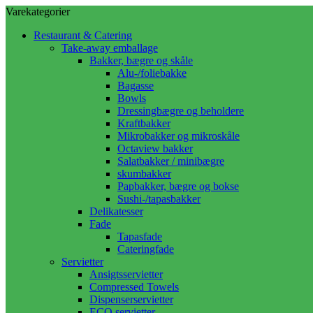
Varekategorier
Restaurant & Catering
Take-away emballage
Bakker, bægre og skåle
Alu-/foliebakke
Bagasse
Bowls
Dressingbægre og beholdere
Kraftbakker
Mikrobakker og mikroskåle
Octaview bakker
Salatbakker / minibægre
skumbakker
Papbakker, bægre og bokse
Sushi-/tapasbakker
Delikatesser
Fade
Tapasfade
Cateringfade
Servietter
Ansigtsservietter
Compressed Towels
Dispenserservietter
ECO servietter