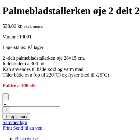
Palmebladstallerken øje 2 delt
538,00
kr.
excl. moms
Varenr.: 19001
Lagerstatus:
På lager
2 -delt palmebladstallerken øje 28×15 cm.
Indeholder ca 300 ml
Kan anvendes til både kold og varm mad.
Tåler både ovn (op til 220°C) og fryser (ned til -25°C)
Pakke á 100 stk
Palmebladstallerken
-
øje
2
+
delt
Tilføj til kurv
28x15
Sammenlign
cm
Print
Send til en ven
antal
Beskrivelse