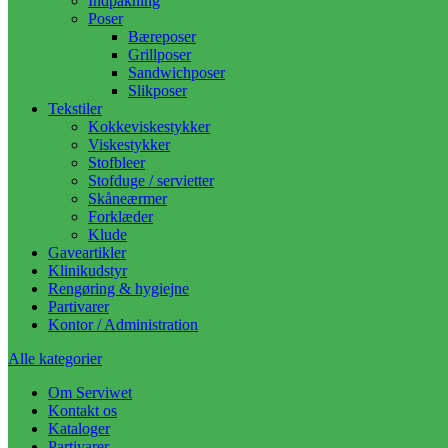
Indpakning
Poser
Bæreposer
Grillposer
Sandwichposer
Slikposer
Tekstiler
Kokkeviskestykker
Viskestykker
Stofbleer
Stofduge / servietter
Skåneærmer
Forklæder
Klude
Gaveartikler
Klinikudstyr
Rengøring & hygiejne
Partivarer
Kontor / Administration
Alle kategorier
Om Serviwet
Kontakt os
Kataloger
Partivarer