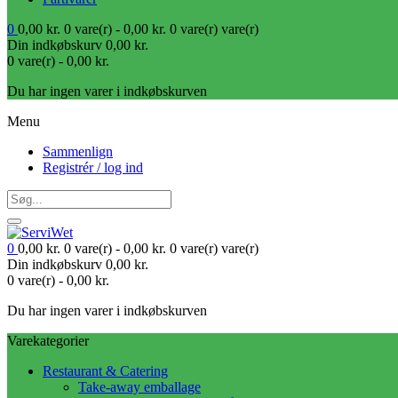
0
0,00
kr.
0 vare(r) -
0,00
kr.
0 vare(r)
vare(r)
Din indkøbskurv
0,00
kr.
0 vare(r) -
0,00
kr.
Du har ingen varer i indkøbskurven
Menu
Sammenlign
Registrér / log ind
0
0,00
kr.
0 vare(r) -
0,00
kr.
0 vare(r)
vare(r)
Din indkøbskurv
0,00
kr.
0 vare(r) -
0,00
kr.
Du har ingen varer i indkøbskurven
Varekategorier
Restaurant & Catering
Take-away emballage