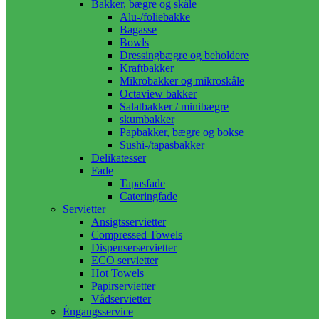
Bakker, bægre og skåle
Alu-/foliebakke
Bagasse
Bowls
Dressingbægre og beholdere
Kraftbakker
Mikrobakker og mikroskåle
Octaview bakker
Salatbakker / minibægre
skumbakker
Papbakker, bægre og bokse
Sushi-/tapasbakker
Delikatesser
Fade
Tapasfade
Cateringfade
Servietter
Ansigtsservietter
Compressed Towels
Dispenserservietter
ECO servietter
Hot Towels
Papirservietter
Vådservietter
Éngangsservice