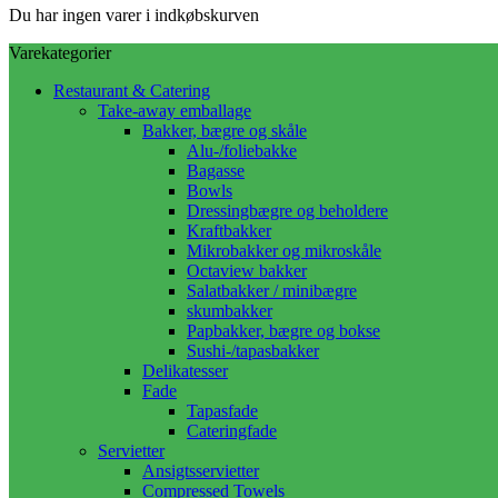
Du har ingen varer i indkøbskurven
Varekategorier
Restaurant & Catering
Take-away emballage
Bakker, bægre og skåle
Alu-/foliebakke
Bagasse
Bowls
Dressingbægre og beholdere
Kraftbakker
Mikrobakker og mikroskåle
Octaview bakker
Salatbakker / minibægre
skumbakker
Papbakker, bægre og bokse
Sushi-/tapasbakker
Delikatesser
Fade
Tapasfade
Cateringfade
Servietter
Ansigtsservietter
Compressed Towels