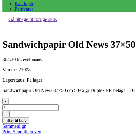
Kataloger
Partivarer
Gå tilbage til forrige side.
Sandwichpapir Old News 37×50 
364,30
kr.
excl. moms
Varenr.: 21908
Lagerstatus:
På lager
Sandwichpapir Old News 37×50 cm 50+6 gr Duplex PE-belagt – 1000
Sandwichpapir
-
Old
News
+
37x50
Tilføj til kurv
cm
Sammenlign
50+6
Print
Send til en ven
gr