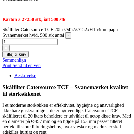
Karton á 2×250 stk, ialt 500 stk
Skålfilter Catersource TCF 20ltr Ø457/Ø152xH153mm papir
Svanemærket hvid, 500 stk antal
-
+
Tilføj til kurv
Sammenlign
Print
Send til en ven
Beskrivelse
Skålfilter Catersource TCF – Svanemærket kvalitet
til storkøkkenet
I et moderne storkøkken er effektivitet, hygiejne og ansvarlighed
ikke bare ønskværdige – de er nødvendige. Catersource TCF
skålfilteret til 20 liters beholdere er udviklet til netop disse krav. Med
en diameter på Ø457 mm og en højde på 153 mm passer filteret
perfekt til store filtreringsbehov, hvor væsker og madrester skal
adskilles hurtigt og rent.