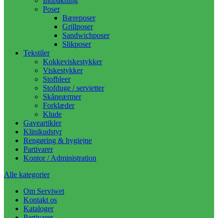
Indpakning
Poser
Bæreposer
Grillposer
Sandwichposer
Slikposer
Tekstiler
Kokkeviskestykker
Viskestykker
Stofbleer
Stofduge / servietter
Skåneærmer
Forklæder
Klude
Gaveartikler
Klinikudstyr
Rengøring & hygiejne
Partivarer
Kontor / Administration
Alle kategorier
Om Serviwet
Kontakt os
Kataloger
Partivarer