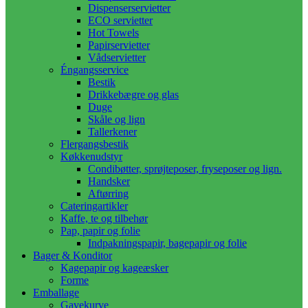
Dispenserservietter
ECO servietter
Hot Towels
Papirservietter
Vådservietter
Éngangsservice
Bestik
Drikkebægre og glas
Duge
Skåle og lign
Tallerkener
Flergangsbestik
Køkkenudstyr
Condibøtter, sprøjteposer, fryseposer og lign.
Handsker
Aftørring
Cateringartikler
Kaffe, te og tilbehør
Pap, papir og folie
Indpakningspapir, bagepapir og folie
Bager & Konditor
Kagepapir og kageæsker
Forme
Emballage
Gavekurve