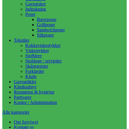
Gaveæsker
Indpakning
Poser
Bæreposer
Grillposer
Sandwichposer
Slikposer
Tekstiler
Kokkeviskestykker
Viskestykker
Stofbleer
Stofduge / servietter
Skåneærmer
Forklæder
Klude
Gaveartikler
Klinikudstyr
Rengøring & hygiejne
Partivarer
Kontor / Administration
Alle kategorier
Om Serviwet
Kontakt os