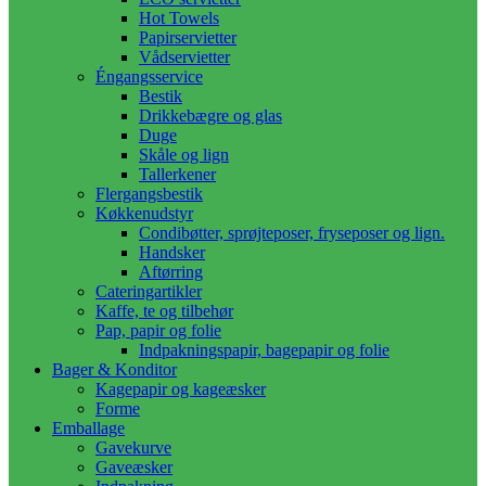
Hot Towels
Papirservietter
Vådservietter
Éngangsservice
Bestik
Drikkebægre og glas
Duge
Skåle og lign
Tallerkener
Flergangsbestik
Køkkenudstyr
Condibøtter, sprøjteposer, fryseposer og lign.
Handsker
Aftørring
Cateringartikler
Kaffe, te og tilbehør
Pap, papir og folie
Indpakningspapir, bagepapir og folie
Bager & Konditor
Kagepapir og kageæsker
Forme
Emballage
Gavekurve
Gaveæsker