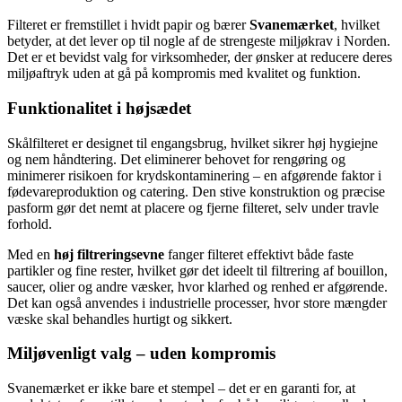
Filteret er fremstillet i hvidt papir og bærer
Svanemærket
, hvilket
betyder, at det lever op til nogle af de strengeste miljøkrav i Norden.
Det er et bevidst valg for virksomheder, der ønsker at reducere deres
miljøaftryk uden at gå på kompromis med kvalitet og funktion.
Funktionalitet i højsædet
Skålfilteret er designet til engangsbrug, hvilket sikrer høj hygiejne
og nem håndtering. Det eliminerer behovet for rengøring og
minimerer risikoen for krydskontaminering – en afgørende faktor i
fødevareproduktion og catering. Den stive konstruktion og præcise
pasform gør det nemt at placere og fjerne filteret, selv under travle
forhold.
Med en
høj filtreringsevne
fanger filteret effektivt både faste
partikler og fine rester, hvilket gør det ideelt til filtrering af bouillon,
saucer, olier og andre væsker, hvor klarhed og renhed er afgørende.
Det kan også anvendes i industrielle processer, hvor store mængder
væske skal behandles hurtigt og sikkert.
Miljøvenligt valg – uden kompromis
Svanemærket er ikke bare et stempel – det er en garanti for, at