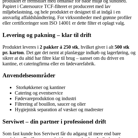
produktet er fremstillet med omtanke for både miljø og sundhed.
Papiret i Catersource TCF-filteret er produceret med lav
miljøbelastning, og hele produktet er designet til at indgå i en
ansvarlig affaldshåndtering. For virksomheder med grønne profiler
eller certificeringer som ISO 14001 er dette filter et oplagt valg.
Levering og pakning – klar til drift
Produktet leveres i
2 pakker á 250 stk
, hvilket giver i alt
500 stk
pr. karton
. Det gør det nemt at planlægge indkøb og lagerføring, og
sikrer at du altid har filtre klar til brug – uanset om du driver en
kantine, et cateringfirma eller en fødevarefabrik.
Anvendelsesområder
‍ Storkøkkener og kantiner
Catering og eventservice
Fødevareproduktion og industri
Filtrering af bouillon, saucer og olier
Hygiejnisk separation af væsker og madrester
Serviwet – din partner i professionel drift
Som fast kunde hos Serviwet får du adgang til mere end bare