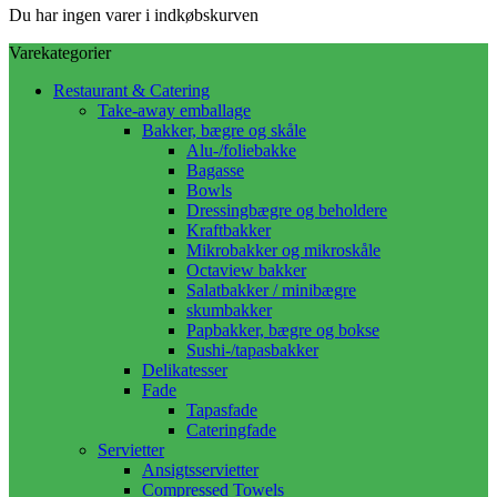
Du har ingen varer i indkøbskurven
Varekategorier
Restaurant & Catering
Take-away emballage
Bakker, bægre og skåle
Alu-/foliebakke
Bagasse
Bowls
Dressingbægre og beholdere
Kraftbakker
Mikrobakker og mikroskåle
Octaview bakker
Salatbakker / minibægre
skumbakker
Papbakker, bægre og bokse
Sushi-/tapasbakker
Delikatesser
Fade
Tapasfade
Cateringfade
Servietter
Ansigtsservietter
Compressed Towels