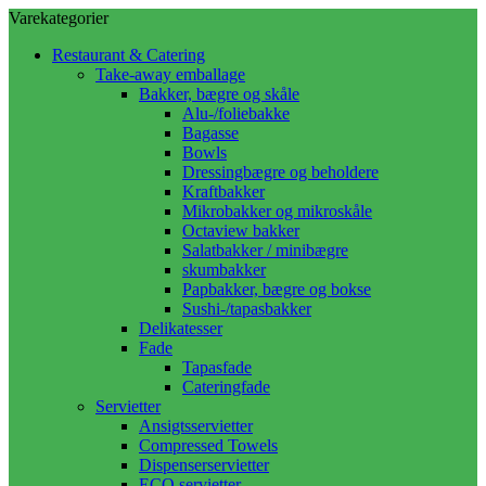
Varekategorier
Restaurant & Catering
Take-away emballage
Bakker, bægre og skåle
Alu-/foliebakke
Bagasse
Bowls
Dressingbægre og beholdere
Kraftbakker
Mikrobakker og mikroskåle
Octaview bakker
Salatbakker / minibægre
skumbakker
Papbakker, bægre og bokse
Sushi-/tapasbakker
Delikatesser
Fade
Tapasfade
Cateringfade
Servietter
Ansigtsservietter
Compressed Towels
Dispenserservietter
ECO servietter