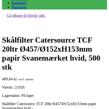
Kataloger
Partivarer
Gå tilbage til forrige side.
Skålfilter Catersource TCF
20ltr Ø457/Ø152xH153mm
papir Svanemærket hvid, 500
stk
489,64
kr.
excl. moms
Varenr.: 21926
Lagerstatus:
På lager
Skålfilter Catersource TCF 20ltr Ø457/Ø152xH153mm papir
Svanemærket hvid –