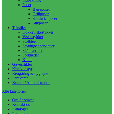
Indpakning
Poser
Bæreposer
Grillposer
Sandwichposer
Slikposer
Tekstiler
Kokkeviskestykker
Viskestykker
Stofbleer
Stofduge / servietter
Skåneærmer
Forklæder
Klude
Gaveartikler
Klinikudstyr
Rengøring & hygiejne
Partivarer
Kontor / Administration
Alle kategorier
Om Serviwet
Kontakt os
Kataloger
Partivarer