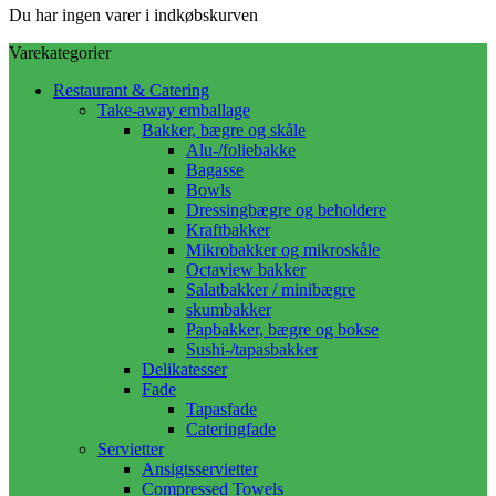
Du har ingen varer i indkøbskurven
Varekategorier
Restaurant & Catering
Take-away emballage
Bakker, bægre og skåle
Alu-/foliebakke
Bagasse
Bowls
Dressingbægre og beholdere
Kraftbakker
Mikrobakker og mikroskåle
Octaview bakker
Salatbakker / minibægre
skumbakker
Papbakker, bægre og bokse
Sushi-/tapasbakker
Delikatesser
Fade
Tapasfade
Cateringfade
Servietter
Ansigtsservietter
Compressed Towels