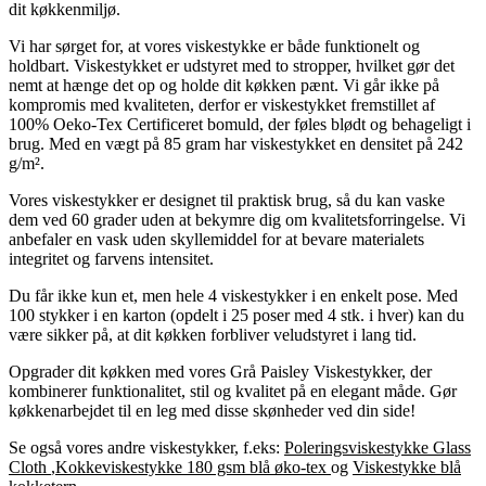
dit køkkenmiljø.
Vi har sørget for, at vores viskestykke er både funktionelt og
holdbart. Viskestykket er udstyret med to stropper, hvilket gør det
nemt at hænge det op og holde dit køkken pænt. Vi går ikke på
kompromis med kvaliteten, derfor er viskestykket fremstillet af
100% Oeko-Tex Certificeret bomuld, der føles blødt og behageligt i
brug. Med en vægt på 85 gram har viskestykket en densitet på 242
g/m².
Vores viskestykker er designet til praktisk brug, så du kan vaske
dem ved 60 grader uden at bekymre dig om kvalitetsforringelse. Vi
anbefaler en vask uden skyllemiddel for at bevare materialets
integritet og farvens intensitet.
Du får ikke kun et, men hele 4 viskestykker i en enkelt pose. Med
100 stykker i en karton (opdelt i 25 poser med 4 stk. i hver) kan du
være sikker på, at dit køkken forbliver veludstyret i lang tid.
Opgrader dit køkken med vores Grå Paisley Viskestykker, der
kombinerer funktionalitet, stil og kvalitet på en elegant måde. Gør
køkkenarbejdet til en leg med disse skønheder ved din side!
Se også vores andre viskestykker, f.eks:
Poleringsviskestykke Glass
Cloth
,Kokkeviskestykke 180 gsm blå øko-tex
og
Viskestykke blå