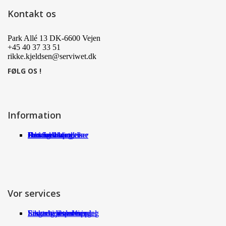
Kontakt os
Park Allé 13 DK-6600 Vejen
+45 40 37 33 51
rikke.kjeldsen@serviwet.dk
FØLG OS !
Information
Om Serviwet
Serviwet blog
Forhandlere
Persondatapolitik
Handelsbetingelser
Det siger kunderne
Jobs
Vor services
Fragt og returneringer
Sikkerhed ved handel
International shopping
Samarbejdspartnere
Leverandørservice