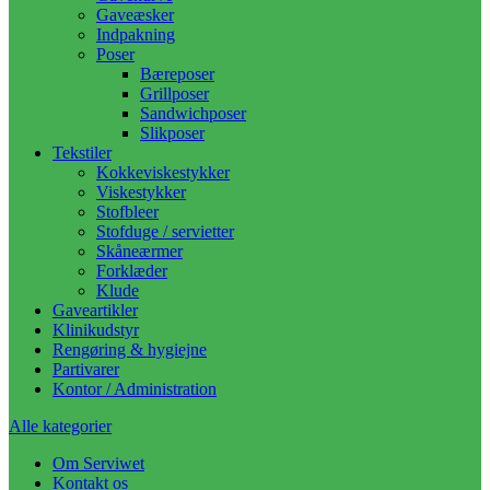
Gaveæsker
Indpakning
Poser
Bæreposer
Grillposer
Sandwichposer
Slikposer
Tekstiler
Kokkeviskestykker
Viskestykker
Stofbleer
Stofduge / servietter
Skåneærmer
Forklæder
Klude
Gaveartikler
Klinikudstyr
Rengøring & hygiejne
Partivarer
Kontor / Administration
Alle kategorier
Om Serviwet
Kontakt os