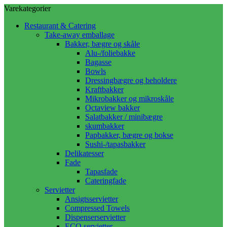
Varekategorier
Restaurant & Catering
Take-away emballage
Bakker, bægre og skåle
Alu-/foliebakke
Bagasse
Bowls
Dressingbægre og beholdere
Kraftbakker
Mikrobakker og mikroskåle
Octaview bakker
Salatbakker / minibægre
skumbakker
Papbakker, bægre og bokse
Sushi-/tapasbakker
Delikatesser
Fade
Tapasfade
Cateringfade
Servietter
Ansigtsservietter
Compressed Towels
Dispenserservietter
ECO servietter