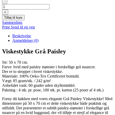
Viskestykke
-
Grå
Paisley
+
antal
Tilføj til kurv
Sammenlign
Print
Send til en ven
Beskrivelse
Anmeldelser (0)
Viskestykke Grå Paisley
Str: 50 x 70 cm.
Farve: hvid med paisley mønster i forskellige grå nuancer.
Der er to stropper i hvert viskestykke.
Materiale: 100% Oeko-Tex Certificeret bomuld.
Vægt: 85 gram/stk. / 242 g/m²
Anbefalet vask: 60 grader uden skyllemiddel.
Pakning : 4 stk. pr. pose, 100 stk. pr. karton (25 poser af 4 stk.)
Forny dit køkken med vores elegante Grå Paisley Viskestykke! Med
dimensioner på 50 x 70 cm er dette viskestykke både praktisk og
stilfuldt. Det præsenterer et subtilt paisley-mønster i forskellige grå
nuancer på en hvid baggrund, der vil tilføje et strejf af elegance til