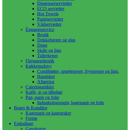
Dispenserservietter
ECO servietter
Hot Towels
Papirservietter
Vådservietter
Éngangsservice
Bestik
Drikkebægre og glas
Duge
Skåle og lign
Tallerkener
Flergangsbestik
Køkkenudstyr
Condibøtter, sprøjteposer, fryseposer og lign.
Handsker
Aftørring
Cateringartikler
Kaffe, te og tilbehør
Pap, papir og folie
Indpakningspapir, bagepapir og folie
Bager & Konditor
Kagepapir og kageæsker
Forme
Emballage
Gavekurve