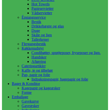
Hot Towels
Papirservietter
Vådservietter
Éngangsservice
Bestik
Drikkebægre og glas
Duge
Skåle og lign
Tallerkener
Flergangsbestik
Køkkenudstyr
Condibøtter, sprøjteposer, fryseposer og lign.
Handsker
Aftørring
Cateringartikler
Kaffe, te og tilbehør
Pap, papir og folie
Indpakningspapir, bagepapir og folie
Bager & Konditor
Kagepapir og kageæsker
Forme
Emballage
Gavekurve
Gaveæsker